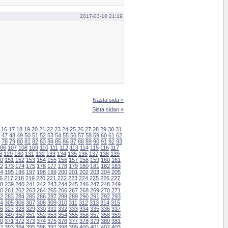
2017-03-18 21:19
Nästa sida »
Sista sidan »
16
17
18
19
20
21
22
23
24
25
26
27
28
29
30
31
47
48
49
50
51
52
53
54
55
56
57
58
59
60
61
62
78
79
80
81
82
83
84
85
86
87
88
89
90
91
92
93
06
107
108
109
110
111
112
113
114
115
116
117
8
129
130
131
132
133
134
135
136
137
138
139
0
151
152
153
154
155
156
157
158
159
160
161
2
173
174
175
176
177
178
179
180
181
182
183
4
195
196
197
198
199
200
201
202
203
204
205
6
217
218
219
220
221
222
223
224
225
226
227
8
239
240
241
242
243
244
245
246
247
248
249
0
261
262
263
264
265
266
267
268
269
270
271
2
283
284
285
286
287
288
289
290
291
292
293
4
305
306
307
308
309
310
311
312
313
314
315
6
327
328
329
330
331
332
333
334
335
336
337
8
349
350
351
352
353
354
355
356
357
358
359
0
371
372
373
374
375
376
377
378
379
380
381
2
393
394
395
396
397
398
399
400
401
402
403