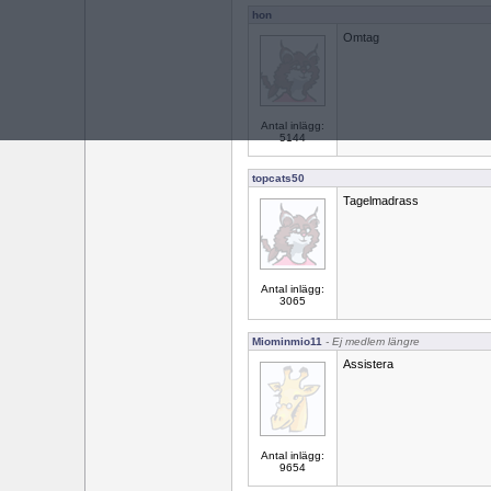
hon
Omtag
Antal inlägg:
5144
topcats50
Tagelmadrass
Antal inlägg:
3065
Miominmio11
- Ej medlem längre
Assistera
Antal inlägg:
9654