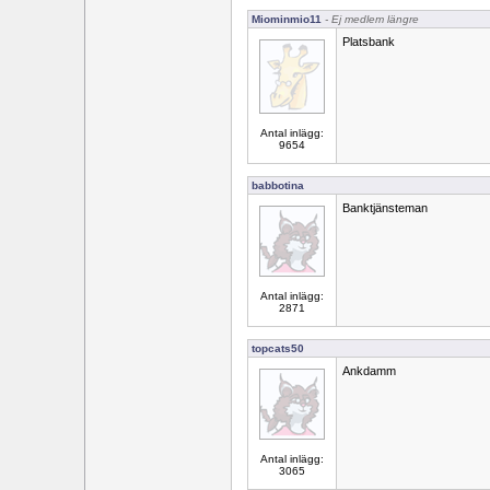
Miominmio11
- Ej medlem längre
Platsbank
Antal inlägg:
9654
babbotina
Banktjänsteman
Antal inlägg:
2871
topcats50
Ankdamm
Antal inlägg:
3065