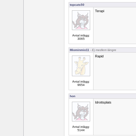
topcats50
Terapi
Antal inlägg:
3065
Miominmio11
- Ej medlem längre
Rapid
Antal inlägg:
9654
hon
Idrottsplats
Antal inlägg:
5144