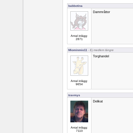
babbotina
Dammråttor
Antal inlägg:
2871
Miominmio11
- Ej medlem längre
Torghandel
Antal inlägg:
9654
travmys
Delikat
Antal inlägg:
7110