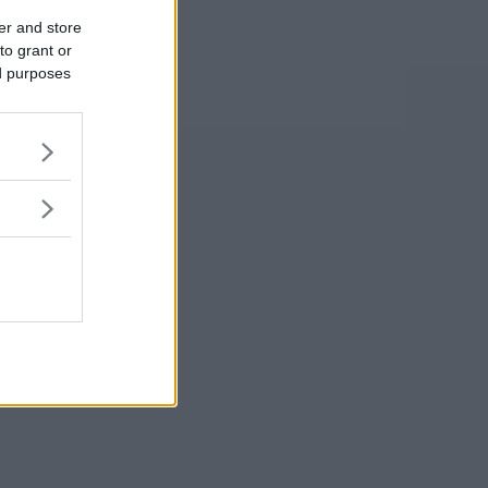
er and store
to grant or
ed purposes