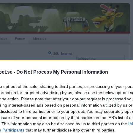
istor
Forum
Min sida
Sök i forumet
Inloggning
rneringar
Användare
et.se -
Do Not Process My Personal Information
Nästa sida »
Lösenord
Sista sidan »
to opt-out of the sale, sharing to third parties, or processing of your per
Kom ihåg mig
2017-03-18 10:24
formation for targeted advertising by us, please use the below opt-out s
Logga in
r selection. Please note that after your opt-out request is processed y
eing interest-based ads based on personal information utilized by us or
Glömt ditt lösenord?
Få ny aktiveringslänk
disclosed to third parties prior to your opt-out. You may separately opt-
losure of your personal information by third parties on the IAB’s list of
. This information may also be disclosed by us to third parties on the
IA
Betapet är gratis!
Participants
that may further disclose it to other third parties.