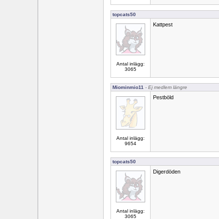
topcats50
Kattpest
Antal inlägg:
3065
Miominmio11
- Ej medlem längre
Pestböld
Antal inlägg:
9654
topcats50
Digerdöden
Antal inlägg:
3065