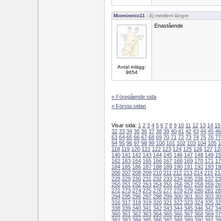
Miominmio11
- Ej medlem längre
Enastående
Antal inlägg:
9654
« Föregående sida
« Första sidan
Visar sida:
1
2
3
4
5
6
7
8
9
10
11
12
13
14
15
32
33
34
35
36
37
38
39
40
41
42
43
44
45
46
63
64
65
66
67
68
69
70
71
72
73
74
75
76
77
94
95
96
97
98
99
100
101
102
103
104
105
1
118
119
120
121
122
123
124
125
126
127
12
140
141
142
143
144
145
146
147
148
149
15
162
163
164
165
166
167
168
169
170
171
17
184
185
186
187
188
189
190
191
192
193
19
206
207
208
209
210
211
212
213
214
215
21
228
229
230
231
232
233
234
235
236
237
23
250
251
252
253
254
255
256
257
258
259
26
272
273
274
275
276
277
278
279
280
281
28
294
295
296
297
298
299
300
301
302
303
30
316
317
318
319
320
321
322
323
324
325
32
338
339
340
341
342
343
344
345
346
347
34
360
361
362
363
364
365
366
367
368
369
37
382
383
384
385
386
387
388
389
390
391
39