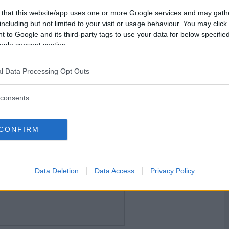
2017-03-18 10:34
Vill du bli
 that this website/app uses one or more Google services and may gath
medlem?
including but not limited to your visit or usage behaviour. You may click 
 to Google and its third-party tags to use your data for below specifi
Skapa nytt konto
ogle consent section.
l Data Processing Opt Outs
2017-03-18 10:49
consents
CONFIRM
2017-03-18 11:45
Data Deletion
Data Access
Privacy Policy