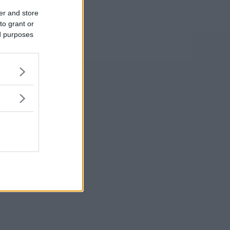
er and store
to grant or
ed purposes