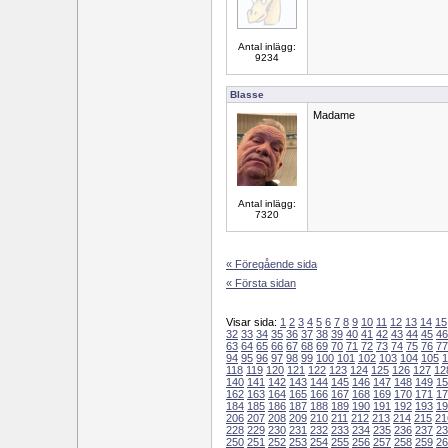
Antal inlägg:
9234
Blasse
Madame
Antal inlägg:
7320
« Föregående sida
« Första sidan
Visar sida:
1
2
3
4
5
6
7
8
9
10
11
12
13
14
15
32
33
34
35
36
37
38
39
40
41
42
43
44
45
46
63
64
65
66
67
68
69
70
71
72
73
74
75
76
77
94
95
96
97
98
99
100
101
102
103
104
105
1
118
119
120
121
122
123
124
125
126
127
12
140
141
142
143
144
145
146
147
148
149
15
162
163
164
165
166
167
168
169
170
171
17
184
185
186
187
188
189
190
191
192
193
19
206
207
208
209
210
211
212
213
214
215
21
228
229
230
231
232
233
234
235
236
237
23
250
251
252
253
254
255
256
257
258
259
26