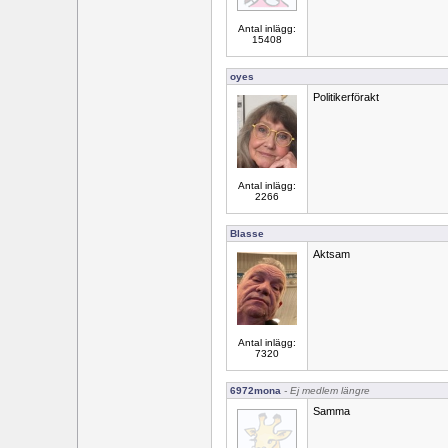
Antal inlägg:
15408
oyes
Politikerförakt
Antal inlägg:
2266
Blasse
Aktsam
Antal inlägg:
7320
6972mona
- Ej medlem längre
Samma