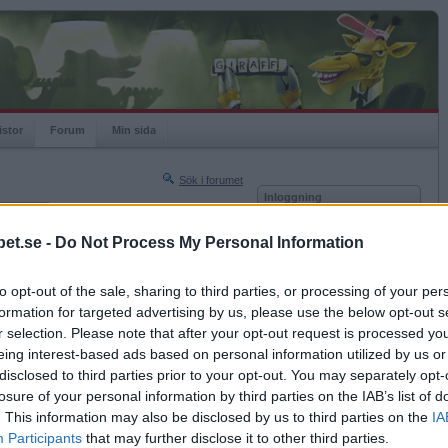
istor
Forum
Min sida
Sök i forumet
Inloggning
rneringar
Användare
et.se -
Do Not Process My Personal Information
Nästa sida »
Lösenord
Sista sidan »
to opt-out of the sale, sharing to third parties, or processing of your per
Kom ihåg mig
2016-09-27 18:43
formation for targeted advertising by us, please use the below opt-out s
Logga in
r selection. Please note that after your opt-out request is processed y
eing interest-based ads based on personal information utilized by us or
Glömt ditt lösenord?
Få ny aktiveringslänk
disclosed to third parties prior to your opt-out. You may separately opt-
losure of your personal information by third parties on the IAB’s list of
. This information may also be disclosed by us to third parties on the
IA
Betapet är gratis!
Participants
that may further disclose it to other third parties.