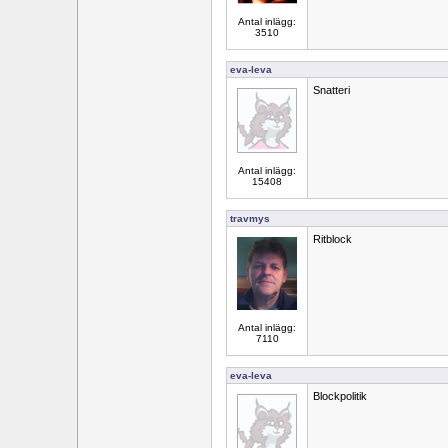
Antal inlägg:
3510
eva-leva
Snatteri
Antal inlägg:
15408
travmys
Ritblock
Antal inlägg:
7110
eva-leva
Blockpolitik