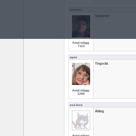
travmys
Serpentin
Antal inlägg:
7110
oyes
Tingsrätt
Antal inlägg:
2266
eva-leva
Ättling
Antal inlägg: