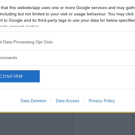
2016-09-27 18:50
Vill du bli
 that this website/app uses one or more Google services and may gath
medlem?
including but not limited to your visit or usage behaviour. You may click 
 to Google and its third-party tags to use your data for below specifi
Skapa nytt konto
ogle consent section.
l Data Processing Opt Outs
2016-09-27 18:53
consents
CONFIRM
2016-09-27 19:37
Data Deletion
Data Access
Privacy Policy