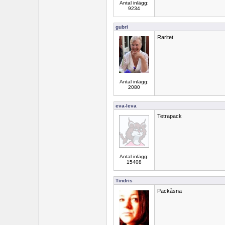
Antal inlägg:
9234
gubri
Raritet
Antal inlägg:
2080
eva-leva
Tetrapack
Antal inlägg:
15408
Tindris
Packåsna