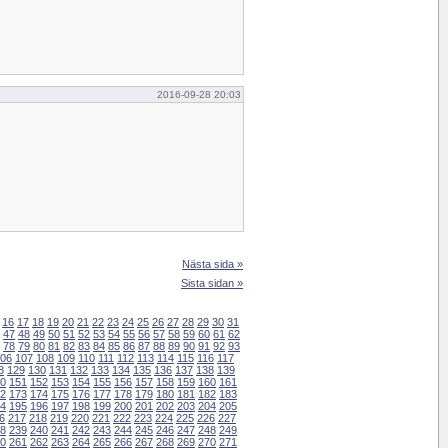
2016-09-28 20:03
Nästa sida »
Sista sidan »
16
17
18
19
20
21
22
23
24
25
26
27
28
29
30
31
47
48
49
50
51
52
53
54
55
56
57
58
59
60
61
62
78
79
80
81
82
83
84
85
86
87
88
89
90
91
92
93
06
107
108
109
110
111
112
113
114
115
116
117
8
129
130
131
132
133
134
135
136
137
138
139
0
151
152
153
154
155
156
157
158
159
160
161
2
173
174
175
176
177
178
179
180
181
182
183
4
195
196
197
198
199
200
201
202
203
204
205
6
217
218
219
220
221
222
223
224
225
226
227
8
239
240
241
242
243
244
245
246
247
248
249
0
261
262
263
264
265
266
267
268
269
270
271