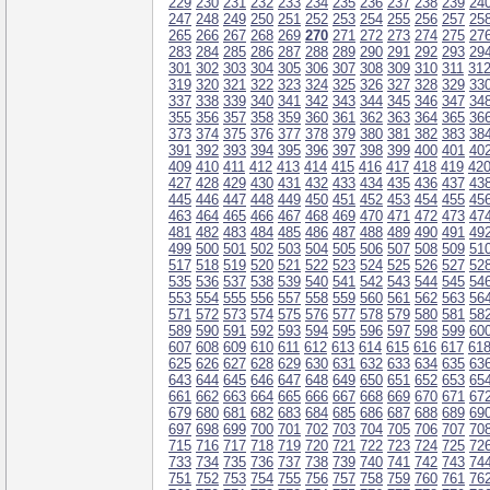
229
230
231
232
233
234
235
236
237
238
239
24
247
248
249
250
251
252
253
254
255
256
257
25
265
266
267
268
269
270
271
272
273
274
275
27
283
284
285
286
287
288
289
290
291
292
293
29
301
302
303
304
305
306
307
308
309
310
311
31
319
320
321
322
323
324
325
326
327
328
329
33
337
338
339
340
341
342
343
344
345
346
347
34
355
356
357
358
359
360
361
362
363
364
365
36
373
374
375
376
377
378
379
380
381
382
383
38
391
392
393
394
395
396
397
398
399
400
401
40
409
410
411
412
413
414
415
416
417
418
419
42
427
428
429
430
431
432
433
434
435
436
437
43
445
446
447
448
449
450
451
452
453
454
455
45
463
464
465
466
467
468
469
470
471
472
473
47
481
482
483
484
485
486
487
488
489
490
491
49
499
500
501
502
503
504
505
506
507
508
509
51
517
518
519
520
521
522
523
524
525
526
527
52
535
536
537
538
539
540
541
542
543
544
545
54
553
554
555
556
557
558
559
560
561
562
563
56
571
572
573
574
575
576
577
578
579
580
581
58
589
590
591
592
593
594
595
596
597
598
599
60
607
608
609
610
611
612
613
614
615
616
617
61
625
626
627
628
629
630
631
632
633
634
635
63
643
644
645
646
647
648
649
650
651
652
653
65
661
662
663
664
665
666
667
668
669
670
671
67
679
680
681
682
683
684
685
686
687
688
689
69
697
698
699
700
701
702
703
704
705
706
707
70
715
716
717
718
719
720
721
722
723
724
725
72
733
734
735
736
737
738
739
740
741
742
743
74
751
752
753
754
755
756
757
758
759
760
761
76