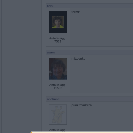
brini
termit
Antal inlägg:
7521
uwen
mittpunkt
Antal inlägg:
11505
onobond
punktmarkera
Antal inlägg: