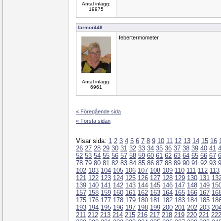
Antal inlägg:
19975
farmor448
febertermometer
Antal inlägg:
6961
« Föregående sida
« Första sidan
Visar sida:
1
2
3
4
5
6
7
8
9
10
11
12
13
14
15
16
26
27
28
29
30
31
32
33
34
35
36
37
38
39
40
41
52
53
54
55
56
57
58
59
60
61
62
63
64
65
66
67
78
79
80
81
82
83
84
85
86
87
88
89
90
91
92
93
102
103
104
105
106
107
108
109
110
111
112
113
121
122
123
124
125
126
127
128
129
130
131
13
139
140
141
142
143
144
145
146
147
148
149
15
157
158
159
160
161
162
163
164
165
166
167
16
175
176
177
178
179
180
181
182
183
184
185
18
193
194
195
196
197
198
199
200
201
202
203
20
211
212
213
214
215
216
217
218
219
220
221
22