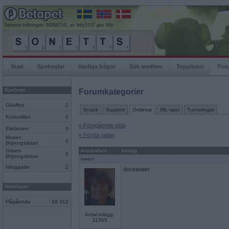
Senaste rullningen, SONETtS, av billy1337 gav 64p
Start
Spelregler
Vanliga frågor
Sök medlem
Topplistor
For
Spelrum
Forumkategorier
Giraffen
2
Snack
Support
Ordlekar
IRL-spel
Turneringar
Krokodilen
0
« Föregående sida
Elefanten
0
« Första sidan
Musen
0
Böjningslistan
Grisen
Användare
Inlägg
0
Böjningslistan
uwen
Inloggade
2
dockteater
Mobilspel
Pågående
18 312
Antal inlägg:
11505