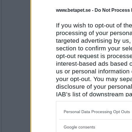
24323
www.betapet.se -
Do Not Process 
asasan
keramik
If you wish to opt-out of the
processing of your personal
targeted advertising by us
Antal inlägg:
section to confirm your sel
2422
opt-out request is proces
annelie49
interest-based ads based o
mikrob
us or personal information d
your opt-out. You may separ
disclosure of your personal
Antal inlägg: 67
IAB’s list of downstream pa
onobond
also be disclosed by us to 
obekväm
Downstream Participants
th
Personal Data Processing Opt Outs
third parties.
Google consents
Antal inlägg:
Please note that this web
24323