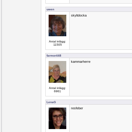
uwen
skyltdocka
Antal inlägg:
11505
farmor448
kammarherre
Antal inlägg:
6961
LenaG
resfeber