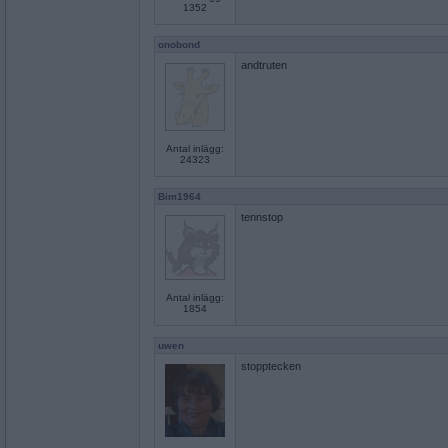
1352
onobond
andtruten
Antal inlägg:
24323
Bim1964
tennstop
Antal inlägg:
1854
uwen
stopptecken