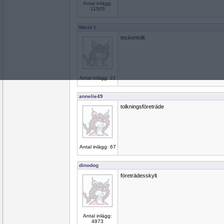
Antal inlägg:
11505
Marie L
teckentolk
Antal inlägg: 21
annelie49
tolkningsföreträde
Antal inlägg: 67
dinodog
företrädesskylt
Antal inlägg:
4973