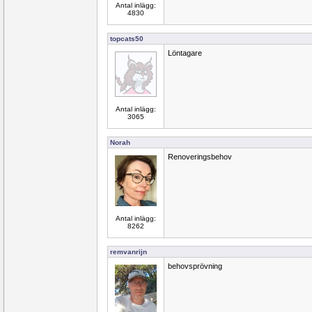
Antal inlägg:
4830
topcats50
Löntagare
Antal inlägg:
3065
Norah
Renoveringsbehov
Antal inlägg:
8262
remvanrijn
behovsprövning