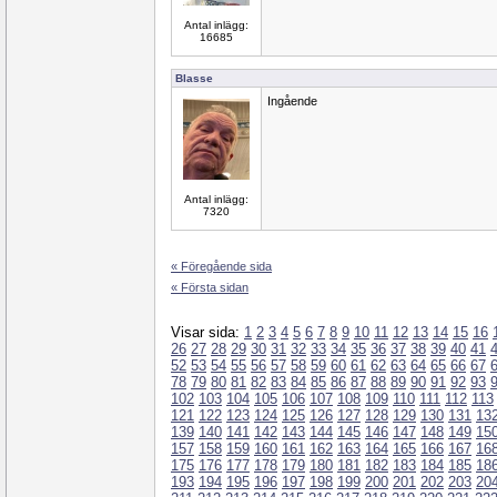
Antal inlägg:
16685
Blasse
Ingående
Antal inlägg:
7320
« Föregående sida
« Första sidan
Visar sida:
1
2
3
4
5
6
7
8
9
10
11
12
13
14
15
16
26
27
28
29
30
31
32
33
34
35
36
37
38
39
40
41
52
53
54
55
56
57
58
59
60
61
62
63
64
65
66
67
78
79
80
81
82
83
84
85
86
87
88
89
90
91
92
93
102
103
104
105
106
107
108
109
110
111
112
113
121
122
123
124
125
126
127
128
129
130
131
13
139
140
141
142
143
144
145
146
147
148
149
15
157
158
159
160
161
162
163
164
165
166
167
16
175
176
177
178
179
180
181
182
183
184
185
18
193
194
195
196
197
198
199
200
201
202
203
20