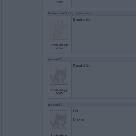
3065
Miominmio11
- Ej medlem längre
Bygdedräkt
Antal inlägg:
9654
topcats50
Parad dräkt
Antal inlägg:
3065
topcats50
Fel
Dräktig
Antal inlägg: