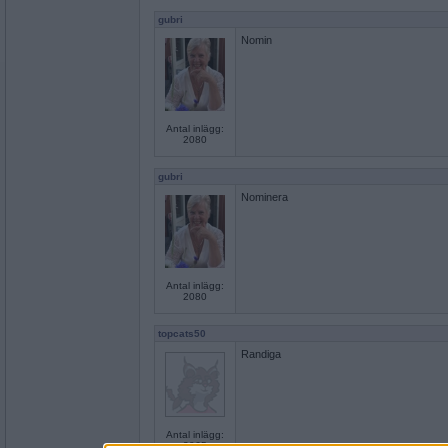
gubri
Nomin
Antal inlägg:
2080
gubri
Nominera
Antal inlägg:
2080
topcats50
Randiga
Antal inlägg:
3065