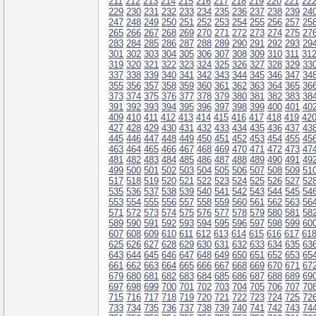
211
212
213
214
215
216
217
218
219
220
221
22
229
230
231
232
233
234
235
236
237
238
239
24
247
248
249
250
251
252
253
254
255
256
257
25
265
266
267
268
269
270
271
272
273
274
275
27
283
284
285
286
287
288
289
290
291
292
293
29
301
302
303
304
305
306
307
308
309
310
311
31
319
320
321
322
323
324
325
326
327
328
329
33
337
338
339
340
341
342
343
344
345
346
347
34
355
356
357
358
359
360
361
362
363
364
365
36
373
374
375
376
377
378
379
380
381
382
383
38
391
392
393
394
395
396
397
398
399
400
401
40
409
410
411
412
413
414
415
416
417
418
419
42
427
428
429
430
431
432
433
434
435
436
437
43
445
446
447
448
449
450
451
452
453
454
455
45
463
464
465
466
467
468
469
470
471
472
473
47
481
482
483
484
485
486
487
488
489
490
491
49
499
500
501
502
503
504
505
506
507
508
509
51
517
518
519
520
521
522
523
524
525
526
527
52
535
536
537
538
539
540
541
542
543
544
545
54
553
554
555
556
557
558
559
560
561
562
563
56
571
572
573
574
575
576
577
578
579
580
581
58
589
590
591
592
593
594
595
596
597
598
599
60
607
608
609
610
611
612
613
614
615
616
617
61
625
626
627
628
629
630
631
632
633
634
635
63
643
644
645
646
647
648
649
650
651
652
653
65
661
662
663
664
665
666
667
668
669
670
671
67
679
680
681
682
683
684
685
686
687
688
689
69
697
698
699
700
701
702
703
704
705
706
707
70
715
716
717
718
719
720
721
722
723
724
725
72
733
734
735
736
737
738
739
740
741
742
743
74