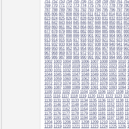
751
752
753
754
755
756
757
758
759
760
761
76
769
770
771
772
773
774
775
776
777
778
779
78
787
788
789
790
791
792
793
794
795
796
797
79
805
806
807
808
809
810
811
812
813
814
815
81
823
824
825
826
827
828
829
830
831
832
833
83
841
842
843
844
845
846
847
848
849
850
851
85
859
860
861
862
863
864
865
866
867
868
869
87
877
878
879
880
881
882
883
884
885
886
887
88
895
896
897
898
899
900
901
902
903
904
905
90
913
914
915
916
917
918
919
920
921
922
923
92
931
932
933
934
935
936
937
938
939
940
941
94
949
950
951
952
953
954
955
956
957
958
959
96
967
968
969
970
971
972
973
974
975
976
977
97
985
986
987
988
989
990
991
992
993
994
995
99
1002
1003
1004
1005
1006
1007
1008
1009
1010
1016
1017
1018
1019
1020
1021
1022
1023
1024
1030
1031
1032
1033
1034
1035
1036
1037
1038
1044
1045
1046
1047
1048
1049
1050
1051
1052
1058
1059
1060
1061
1062
1063
1064
1065
1066
1072
1073
1074
1075
1076
1077
1078
1079
1080
1086
1087
1088
1089
1090
1091
1092
1093
1094
1100
1101
1102
1103
1104
1105
1106
1107
1108
11
1115
1116
1117
1118
1119
1120
1121
1122
1123
11
1130
1131
1132
1133
1134
1135
1136
1137
1138
11
1145
1146
1147
1148
1149
1150
1151
1152
1153
11
1160
1161
1162
1163
1164
1165
1166
1167
1168
11
1175
1176
1177
1178
1179
1180
1181
1182
1183
11
1190
1191
1192
1193
1194
1195
1196
1197
1198
11
1204
1205
1206
1207
1208
1209
1210
1211
1212
1
1218
1219
1220
1221
1222
1223
1224
1225
1226