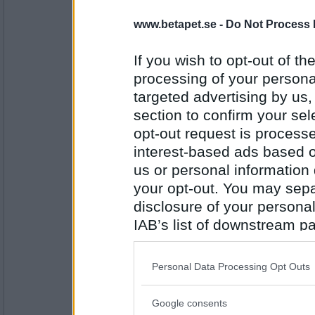
www.betapet.se -
Do Not Process 
eva-leva
Gavott
If you wish to opt-out of the
processing of your personal
targeted advertising by us
Antal inlägg:
15408
section to confirm your sel
opt-out request is proces
topcats50
Turbulenta
interest-based ads based o
us or personal information d
your opt-out. You may separ
Antal inlägg:
disclosure of your personal
3065
IAB’s list of downstream pa
gubri
also be disclosed by us to 
Ental
Downstream Participants
th
Personal Data Processing Opt Outs
third parties.
Google consents
Please note that this web
Antal inlägg: