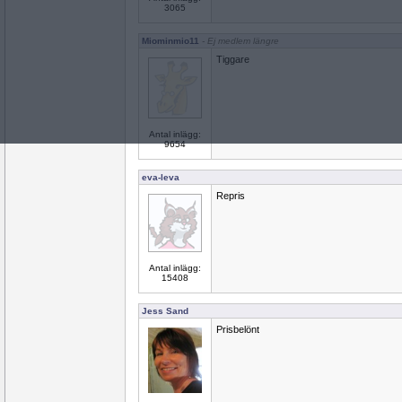
3065
Miominmio11
- Ej medlem längre
Tiggare
Antal inlägg:
9654
eva-leva
Repris
Antal inlägg:
15408
Jess Sand
Prisbelönt