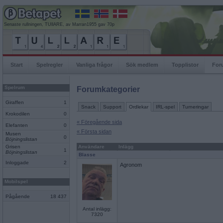
Senaste rullningen, TUllARE, av Marran1955 gav 70p
Start
Spelregler
Vanliga frågor
Sök medlem
Topplistor
For
Spelrum
Forumkategorier
Giraffen
1
Snack
Support
Ordlekar
IRL-spel
Turneringar
Krokodilen
0
« Föregående sida
Elefanten
0
« Första sidan
Musen
0
Böjningslistan
Grisen
Användare
Inlägg
1
Böjningslistan
Blasse
Inloggade
2
Agronom
Mobilspel
Pågående
18 437
Antal inlägg:
7320