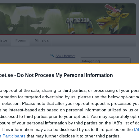
istor
Forum
Min sida
Sök i forumet
Inloggning
rneringar
Användare
et.se -
Do Not Process My Personal Information
Nästa sida »
Lösenord
Sista sidan »
to opt-out of the sale, sharing to third parties, or processing of your per
Kom ihåg mig
2016-04-04 07:24
formation for targeted advertising by us, please use the below opt-out s
Logga in
r selection. Please note that after your opt-out request is processed y
eing interest-based ads based on personal information utilized by us or
Glömt ditt lösenord?
Få ny aktiveringslänk
disclosed to third parties prior to your opt-out. You may separately opt-
losure of your personal information by third parties on the IAB’s list of
. This information may also be disclosed by us to third parties on the
IA
Betapet är gratis!
Participants
that may further disclose it to other third parties.