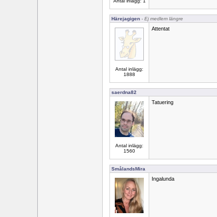
Antal inlägg: 1
Härejagigen
- Ej medlem längre
Attentat
Antal inlägg:
1888
saerdna82
Tatuering
Antal inlägg:
1560
SmålandsMira
Ingalunda