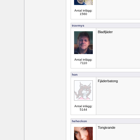
Antal inlägg:
1560
travmys
Bladfjäder
Antal inlägg:
7110
hon
Fjäderbatong
Antal inlägg:
5144
heheckon
Tongivande