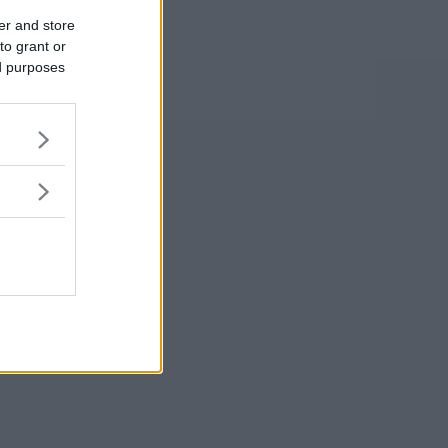
er and store
to grant or
ed purposes