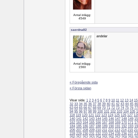
Antal inlägg:
4549
saerdna82
andelar
Antal inlägg:
1560
« Föregående sida
« Första sidan
Visar sida:
1
2
3
4
5
6
7
8
9
10
11
12
13
14
15
32
33
34
35
36
37
38
39
40
41
42
43
44
45
46
63
64
65
66
67
68
69
70
71
72
73
74
75
76
77
94
95
96
97
98
99
100
101
102
103
104
105
1
118
119
120
121
122
123
124
125
126
127
12
140
141
142
143
144
145
146
147
148
149
15
162
163
164
165
166
167
168
169
170
171
17
184
185
186
187
188
189
190
191
192
193
19
206
207
208
209
210
211
212
213
214
215
21
228
229
230
231
232
233
234
235
236
237
23
250
251
252
253
254
255
256
257
258
259
26