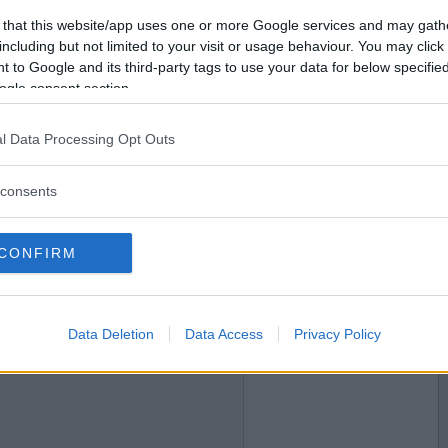
2016-04-04 10:24
Vill du bli
 that this website/app uses one or more Google services and may gath
medlem?
including but not limited to your visit or usage behaviour. You may click 
 to Google and its third-party tags to use your data for below specifi
Skapa nytt konto
ogle consent section.
l Data Processing Opt Outs
2016-04-04 17:46
consents
CONFIRM
2016-04-04 18:41
Data Deletion
Data Access
Privacy Policy