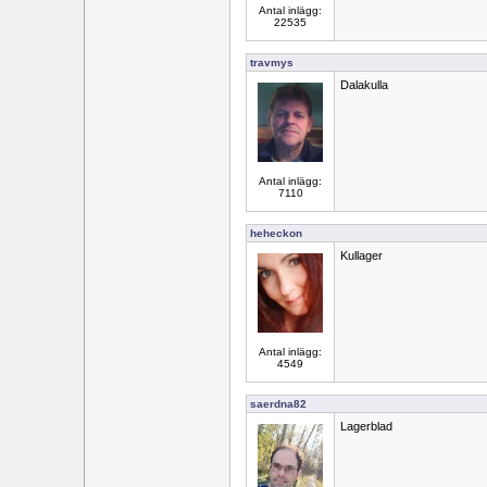
Antal inlägg:
22535
travmys
Dalakulla
Antal inlägg:
7110
heheckon
Kullager
Antal inlägg:
4549
saerdna82
Lagerblad