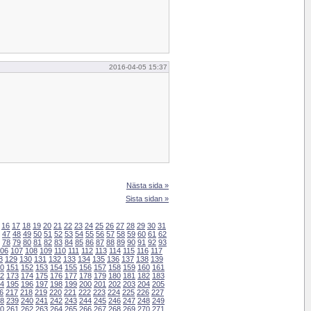
2016-04-05 15:37
Nästa sida »
Sista sidan »
16
17
18
19
20
21
22
23
24
25
26
27
28
29
30
31
47
48
49
50
51
52
53
54
55
56
57
58
59
60
61
62
78
79
80
81
82
83
84
85
86
87
88
89
90
91
92
93
06
107
108
109
110
111
112
113
114
115
116
117
8
129
130
131
132
133
134
135
136
137
138
139
0
151
152
153
154
155
156
157
158
159
160
161
2
173
174
175
176
177
178
179
180
181
182
183
4
195
196
197
198
199
200
201
202
203
204
205
6
217
218
219
220
221
222
223
224
225
226
227
8
239
240
241
242
243
244
245
246
247
248
249
0
261
262
263
264
265
266
267
268
269
270
271