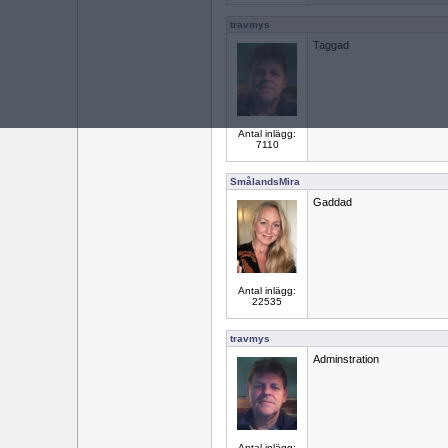
travmys
Taggad
Antal inlägg:
7110
SmålandsMira
Gaddad
Antal inlägg:
22535
travmys
Adminstration
Antal inlägg: