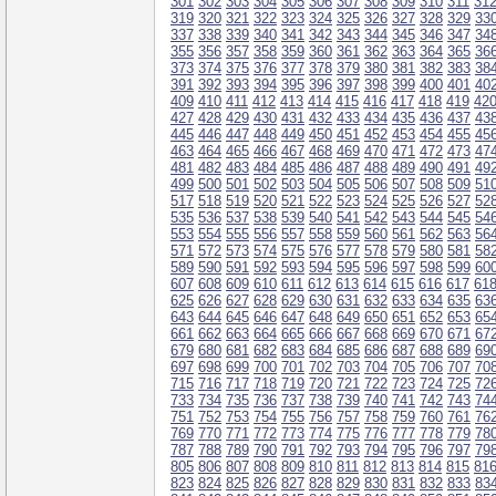
301
302
303
304
305
306
307
308
309
310
311
31
319
320
321
322
323
324
325
326
327
328
329
33
337
338
339
340
341
342
343
344
345
346
347
34
355
356
357
358
359
360
361
362
363
364
365
36
373
374
375
376
377
378
379
380
381
382
383
38
391
392
393
394
395
396
397
398
399
400
401
40
409
410
411
412
413
414
415
416
417
418
419
42
427
428
429
430
431
432
433
434
435
436
437
43
445
446
447
448
449
450
451
452
453
454
455
45
463
464
465
466
467
468
469
470
471
472
473
47
481
482
483
484
485
486
487
488
489
490
491
49
499
500
501
502
503
504
505
506
507
508
509
51
517
518
519
520
521
522
523
524
525
526
527
52
535
536
537
538
539
540
541
542
543
544
545
54
553
554
555
556
557
558
559
560
561
562
563
56
571
572
573
574
575
576
577
578
579
580
581
58
589
590
591
592
593
594
595
596
597
598
599
60
607
608
609
610
611
612
613
614
615
616
617
61
625
626
627
628
629
630
631
632
633
634
635
63
643
644
645
646
647
648
649
650
651
652
653
65
661
662
663
664
665
666
667
668
669
670
671
67
679
680
681
682
683
684
685
686
687
688
689
69
697
698
699
700
701
702
703
704
705
706
707
70
715
716
717
718
719
720
721
722
723
724
725
72
733
734
735
736
737
738
739
740
741
742
743
74
751
752
753
754
755
756
757
758
759
760
761
76
769
770
771
772
773
774
775
776
777
778
779
78
787
788
789
790
791
792
793
794
795
796
797
79
805
806
807
808
809
810
811
812
813
814
815
81
823
824
825
826
827
828
829
830
831
832
833
83