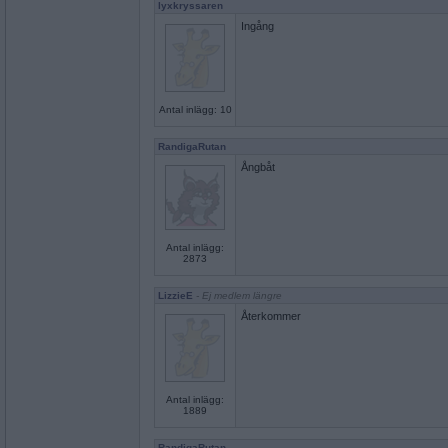
lyxkryssaren
Ingång
Antal inlägg: 10
RandigaRutan
Ångbåt
Antal inlägg:
2873
LizzieE
- Ej medlem längre
Återkommer
Antal inlägg:
1889
RandigaRutan