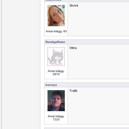
Skrivit
Antal inlägg: 83
RandigaRutan
Vittra
Antal inlägg:
2873
travmys
Trafik
Antal inlägg:
7110