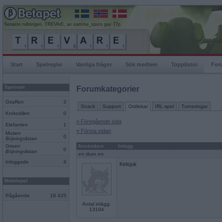
Senaste rullningen, TREVArE, av samme_spurs gav 77p
Start
Spelregler
Vanliga frågor
Sök medlem
Topplistor
For
Spelrum
Forumkategorier
Giraffen
3
Snack
Support
Ordlekar
IRL-spel
Turneringar
Krokodilen
0
« Föregående sida
Elefanten
1
« Första sidan
Musen
0
Böjningslistan
Grisen
Användare
Inlägg
0
Böjningslistan
en dum en
Inloggade
4
Kelsjuk
Mobilspel
Pågående
18 425
Antal inlägg:
13194