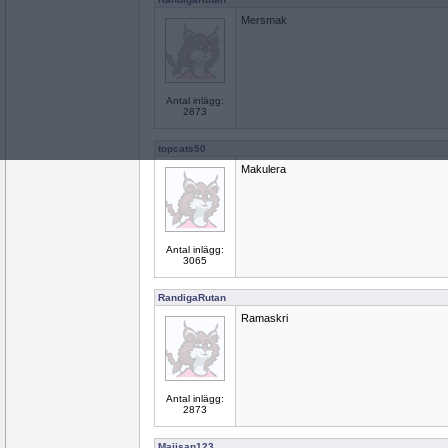
Mersmak
Antal inlägg:
2873
topcats50
Makulera
Antal inlägg:
3065
RandigaRutan
Ramaskri
Antal inlägg:
2873
Maijsan123