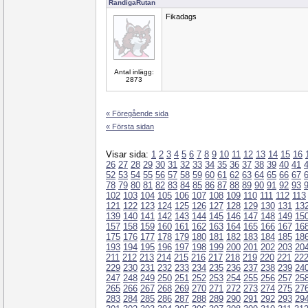
RandigaRutan
Fikadags
Antal inlägg:
2873
« Föregående sida
« Första sidan
Visar sida:
1
2
3
4
5
6
7
8
9
10
11
12
13
14
15
16
26
27
28
29
30
31
32
33
34
35
36
37
38
39
40
41
52
53
54
55
56
57
58
59
60
61
62
63
64
65
66
67
78
79
80
81
82
83
84
85
86
87
88
89
90
91
92
93
102
103
104
105
106
107
108
109
110
111
112
113
121
122
123
124
125
126
127
128
129
130
131
13
139
140
141
142
143
144
145
146
147
148
149
15
157
158
159
160
161
162
163
164
165
166
167
16
175
176
177
178
179
180
181
182
183
184
185
18
193
194
195
196
197
198
199
200
201
202
203
20
211
212
213
214
215
216
217
218
219
220
221
22
229
230
231
232
233
234
235
236
237
238
239
24
247
248
249
250
251
252
253
254
255
256
257
25
265
266
267
268
269
270
271
272
273
274
275
27
283
284
285
286
287
288
289
290
291
292
293
29