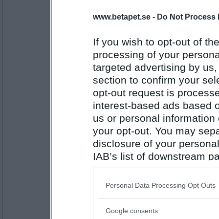
Zata2020
Maskindiskmedel
www.betapet.se -
Do Not Process 
If you wish to opt-out of the
processing of your personal
Antal inlägg: 67
targeted advertising by us
RandigaRutan
section to confirm your sel
Delstat
opt-out request is proces
interest-based ads based o
us or personal information d
Antal inlägg:
2873
your opt-out. You may separ
disclosure of your personal
Zata2020
IAB’s list of downstream pa
Statlig
also be disclosed by us to 
Downstream Participants
th
Personal Data Processing Opt Outs
third parties.
Antal inlägg: 67
Google consents
Please note that this web
LizzieE
- Ej medlem längre