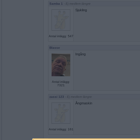
Samba 1
- Ej medlem längre
Sjukling
Antal inlägg: 547
Blasse
Ingång
Antal inlägg:
7321
zassi 123
- Ej medlem längre
Ångmaskin
Antal inlägg: 161