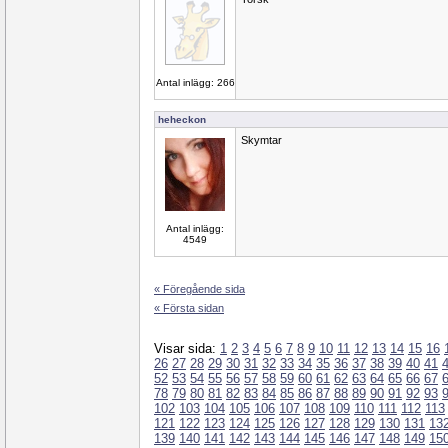
Antal inlägg: 266
heheckon
Skymtar
Antal inlägg:
4549
« Föregående sida
« Första sidan
Visar sida:
1
2
3
4
5
6
7
8
9
10
11
12
13
14
15
16
26
27
28
29
30
31
32
33
34
35
36
37
38
39
40
41
52
53
54
55
56
57
58
59
60
61
62
63
64
65
66
67
78
79
80
81
82
83
84
85
86
87
88
89
90
91
92
93
102
103
104
105
106
107
108
109
110
111
112
113
121
122
123
124
125
126
127
128
129
130
131
13
139
140
141
142
143
144
145
146
147
148
149
15