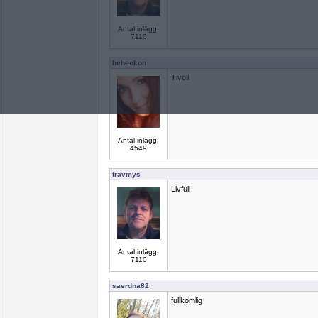
Antal inlägg:
7110
heheckon
Tivoli
Antal inlägg:
4549
travmys
Livfull
Antal inlägg:
7110
saerdna82
fullkomlig