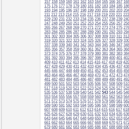
157
158
159
160
161
162
163
164
165
166
167
16
175
176
177
178
179
180
181
182
183
184
185
18
193
194
195
196
197
198
199
200
201
202
203
20
211
212
213
214
215
216
217
218
219
220
221
22
229
230
231
232
233
234
235
236
237
238
239
24
247
248
249
250
251
252
253
254
255
256
257
25
265
266
267
268
269
270
271
272
273
274
275
27
283
284
285
286
287
288
289
290
291
292
293
29
301
302
303
304
305
306
307
308
309
310
311
31
319
320
321
322
323
324
325
326
327
328
329
33
337
338
339
340
341
342
343
344
345
346
347
34
355
356
357
358
359
360
361
362
363
364
365
36
373
374
375
376
377
378
379
380
381
382
383
38
391
392
393
394
395
396
397
398
399
400
401
40
409
410
411
412
413
414
415
416
417
418
419
42
427
428
429
430
431
432
433
434
435
436
437
43
445
446
447
448
449
450
451
452
453
454
455
45
463
464
465
466
467
468
469
470
471
472
473
47
481
482
483
484
485
486
487
488
489
490
491
49
499
500
501
502
503
504
505
506
507
508
509
51
517
518
519
520
521
522
523
524
525
526
527
52
535
536
537
538
539
540
541
542
543
544
545
54
553
554
555
556
557
558
559
560
561
562
563
56
571
572
573
574
575
576
577
578
579
580
581
58
589
590
591
592
593
594
595
596
597
598
599
60
607
608
609
610
611
612
613
614
615
616
617
61
625
626
627
628
629
630
631
632
633
634
635
63
643
644
645
646
647
648
649
650
651
652
653
65
661
662
663
664
665
666
667
668
669
670
671
67
679
680
681
682
683
684
685
686
687
688
689
69