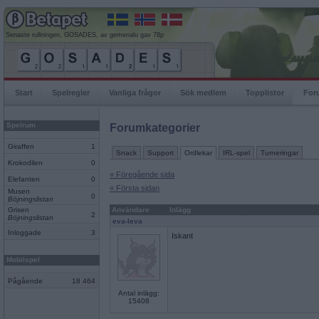
Senaste rullningen, GOSADES, av gemenalu gav 78p
Start
Spelregler
Vanliga frågor
Sök medlem
Topplistor
For
Spelrum
Forumkategorier
Giraffen
1
Snack
Support
Ordlekar
IRL-spel
Turneringar
Krokodilen
0
« Föregående sida
Elefanten
0
« Första sidan
Musen
0
Böjningslistan
Grisen
Användare
Inlägg
2
Böjningslistan
eva-leva
Inloggade
3
Iskant
Mobilspel
Pågående
18 464
Antal inlägg:
15408