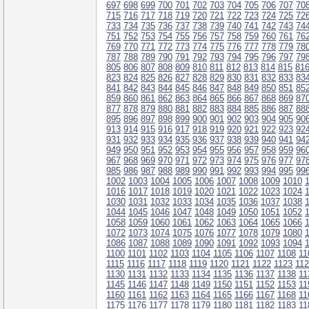
697
698
699
700
701
702
703
704
705
706
707
70
715
716
717
718
719
720
721
722
723
724
725
72
733
734
735
736
737
738
739
740
741
742
743
74
751
752
753
754
755
756
757
758
759
760
761
76
769
770
771
772
773
774
775
776
777
778
779
78
787
788
789
790
791
792
793
794
795
796
797
79
805
806
807
808
809
810
811
812
813
814
815
81
823
824
825
826
827
828
829
830
831
832
833
83
841
842
843
844
845
846
847
848
849
850
851
85
859
860
861
862
863
864
865
866
867
868
869
87
877
878
879
880
881
882
883
884
885
886
887
88
895
896
897
898
899
900
901
902
903
904
905
90
913
914
915
916
917
918
919
920
921
922
923
92
931
932
933
934
935
936
937
938
939
940
941
94
949
950
951
952
953
954
955
956
957
958
959
96
967
968
969
970
971
972
973
974
975
976
977
97
985
986
987
988
989
990
991
992
993
994
995
99
1002
1003
1004
1005
1006
1007
1008
1009
1010
1016
1017
1018
1019
1020
1021
1022
1023
1024
1030
1031
1032
1033
1034
1035
1036
1037
1038
1044
1045
1046
1047
1048
1049
1050
1051
1052
1058
1059
1060
1061
1062
1063
1064
1065
1066
1072
1073
1074
1075
1076
1077
1078
1079
1080
1086
1087
1088
1089
1090
1091
1092
1093
1094
1100
1101
1102
1103
1104
1105
1106
1107
1108
11
1115
1116
1117
1118
1119
1120
1121
1122
1123
11
1130
1131
1132
1133
1134
1135
1136
1137
1138
11
1145
1146
1147
1148
1149
1150
1151
1152
1153
11
1160
1161
1162
1163
1164
1165
1166
1167
1168
11
1175
1176
1177
1178
1179
1180
1181
1182
1183
11