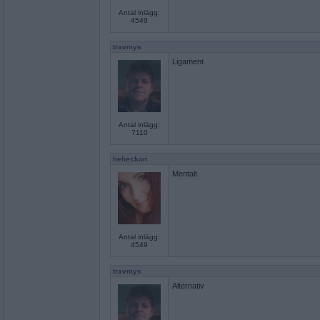
Antal inlägg:
4549
travmys
Ligament
Antal inlägg:
7110
heheckon
Mentalt
Antal inlägg:
4549
travmys
Alternativ