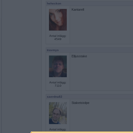
heheckon
Kantarell
Antal inlägg:
4549
travmys
Elljusstake
Antal inlägg:
7110
saerdna82
Staketstolpe
Antal inlägg:
1560