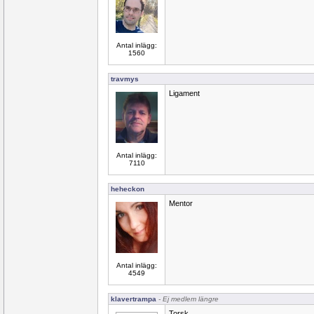
Antal inlägg:
1560
travmys
Ligament
Antal inlägg:
7110
heheckon
Mentor
Antal inlägg:
4549
klavertrampa
- Ej medlem längre
Torsk