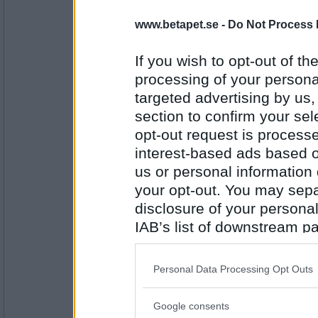
www.betapet.se -
Do Not Process 
pogu
Pendel
If you wish to opt-out of the
processing of your personal
targeted advertising by us
Antal inlägg:
5687
section to confirm your sel
opt-out request is proces
hon
interest-based ads based o
Deltid
us or personal information d
your opt-out. You may separ
disclosure of your personal
Antal inlägg:
5144
IAB’s list of downstream pa
also be disclosed by us to 
heheckon
Tidlös
Downstream Participants
th
Personal Data Processing Opt Outs
third parties.
Google consents
Please note that this web