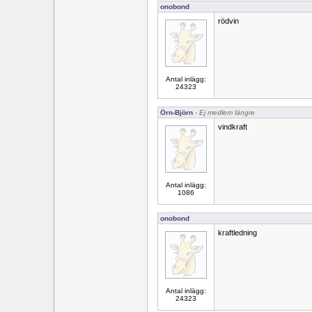
onobond
rödvin
Antal inlägg:
24323
Örn-Björn
- Ej medlem längre
vindkraft
Antal inlägg:
1086
onobond
kraftledning
Antal inlägg:
24323