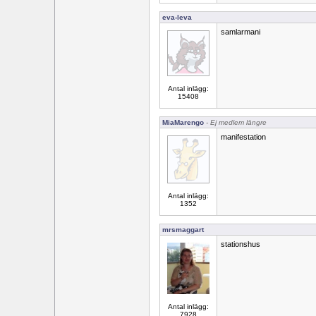
eva-leva
samlarmani
Antal inlägg:
15408
MiaMarengo
- Ej medlem längre
manifestation
Antal inlägg:
1352
mrsmaggart
stationshus
Antal inlägg:
7928