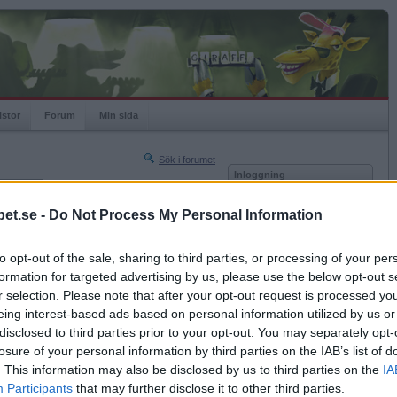
istor
Forum
Min sida
Sök i forumet
Inloggning
rneringar
Användare
et.se -
Do Not Process My Personal Information
Nästa sida »
Lösenord
Sista sidan »
to opt-out of the sale, sharing to third parties, or processing of your per
Kom ihåg mig
2011-02-05 16:40
formation for targeted advertising by us, please use the below opt-out s
Logga in
r selection. Please note that after your opt-out request is processed y
eing interest-based ads based on personal information utilized by us or
Glömt ditt lösenord?
Få ny aktiveringslänk
disclosed to third parties prior to your opt-out. You may separately opt-
losure of your personal information by third parties on the IAB’s list of
. This information may also be disclosed by us to third parties on the
IA
Betapet är gratis!
Participants
that may further disclose it to other third parties.