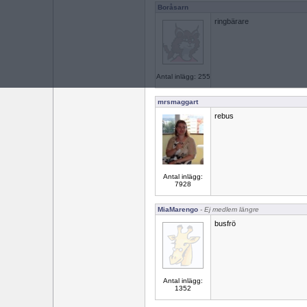
Boråsarn
ringbärare
Antal inlägg: 255
mrsmaggart
rebus
Antal inlägg:
7928
MiaMarengo
- Ej medlem längre
busfrö
Antal inlägg:
1352