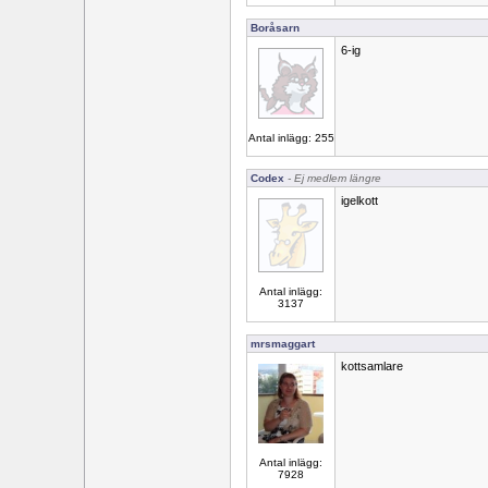
Boråsarn
6-ig
Antal inlägg: 255
Codex
- Ej medlem längre
igelkott
Antal inlägg:
3137
mrsmaggart
kottsamlare
Antal inlägg:
7928