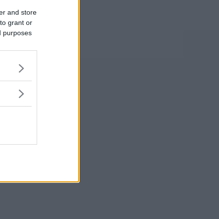
er and store
to grant or
ed purposes