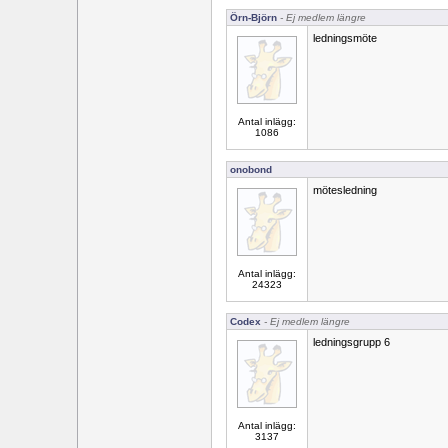
Örn-Björn
- Ej medlem längre
ledningsmöte
Antal inlägg:
1086
onobond
mötesledning
Antal inlägg:
24323
Codex
- Ej medlem längre
ledningsgrupp 6
Antal inlägg:
3137