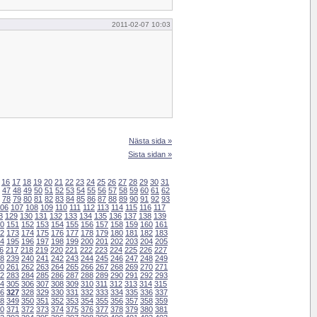
2011-02-07 10:03
Nästa sida »
Sista sidan »
16
17
18
19
20
21
22
23
24
25
26
27
28
29
30
31
47
48
49
50
51
52
53
54
55
56
57
58
59
60
61
62
78
79
80
81
82
83
84
85
86
87
88
89
90
91
92
93
06
107
108
109
110
111
112
113
114
115
116
117
8
129
130
131
132
133
134
135
136
137
138
139
0
151
152
153
154
155
156
157
158
159
160
161
2
173
174
175
176
177
178
179
180
181
182
183
4
195
196
197
198
199
200
201
202
203
204
205
6
217
218
219
220
221
222
223
224
225
226
227
8
239
240
241
242
243
244
245
246
247
248
249
0
261
262
263
264
265
266
267
268
269
270
271
2
283
284
285
286
287
288
289
290
291
292
293
4
305
306
307
308
309
310
311
312
313
314
315
6
327
328
329
330
331
332
333
334
335
336
337
8
349
350
351
352
353
354
355
356
357
358
359
0
371
372
373
374
375
376
377
378
379
380
381