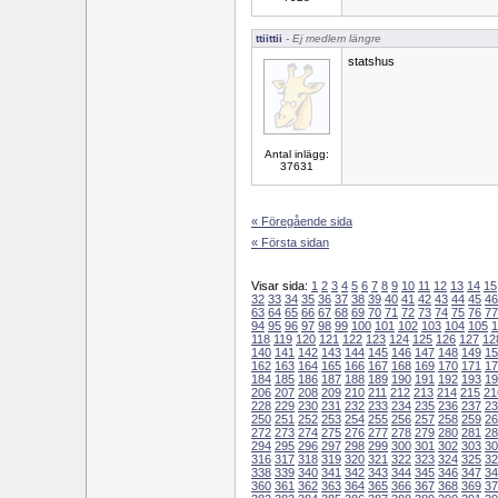
ttiittii
- Ej medlem längre
statshus
Antal inlägg:
37631
« Föregående sida
« Första sidan
Visar sida:
1
2
3
4
5
6
7
8
9
10
11
12
13
14
15
32
33
34
35
36
37
38
39
40
41
42
43
44
45
46
63
64
65
66
67
68
69
70
71
72
73
74
75
76
77
94
95
96
97
98
99
100
101
102
103
104
105
1
118
119
120
121
122
123
124
125
126
127
12
140
141
142
143
144
145
146
147
148
149
15
162
163
164
165
166
167
168
169
170
171
17
184
185
186
187
188
189
190
191
192
193
19
206
207
208
209
210
211
212
213
214
215
21
228
229
230
231
232
233
234
235
236
237
23
250
251
252
253
254
255
256
257
258
259
26
272
273
274
275
276
277
278
279
280
281
28
294
295
296
297
298
299
300
301
302
303
30
316
317
318
319
320
321
322
323
324
325
32
338
339
340
341
342
343
344
345
346
347
34
360
361
362
363
364
365
366
367
368
369
37