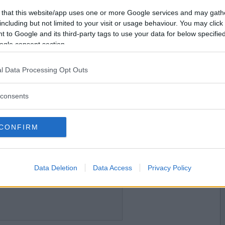
2011-02-05 16:41
Vill du bli
 that this website/app uses one or more Google services and may gath
medlem?
including but not limited to your visit or usage behaviour. You may click 
 to Google and its third-party tags to use your data for below specifi
Skapa nytt konto
ogle consent section.
l Data Processing Opt Outs
2011-02-05 22:21
consents
CONFIRM
2011-02-05 22:24
Data Deletion
Data Access
Privacy Policy