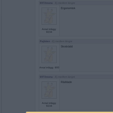
6972mona
- Ej medlem längre
Ergonomisk
Antal inlägg:
9234
Pajbiten
- Ej medlem längre
Skotträdd
Antal inlägg: 900
6972mona
- Ej medlem längre
Räddade
Antal inlägg:
9234