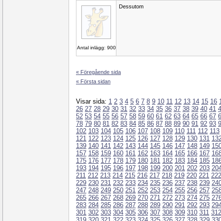
Dessutom
Antal inlägg: 900
« Föregående sida
« Första sidan
Visar sida:
1
2
3
4
5
6
7
8
9
10
11
12
13
14
15
16
26
27
28
29
30
31
32
33
34
35
36
37
38
39
40
41
52
53
54
55
56
57
58
59
60
61
62
63
64
65
66
67
78
79
80
81
82
83
84
85
86
87
88
89
90
91
92
93
102
103
104
105
106
107
108
109
110
111
112
113
121
122
123
124
125
126
127
128
129
130
131
13
139
140
141
142
143
144
145
146
147
148
149
15
157
158
159
160
161
162
163
164
165
166
167
16
175
176
177
178
179
180
181
182
183
184
185
18
193
194
195
196
197
198
199
200
201
202
203
20
211
212
213
214
215
216
217
218
219
220
221
22
229
230
231
232
233
234
235
236
237
238
239
24
247
248
249
250
251
252
253
254
255
256
257
25
265
266
267
268
269
270
271
272
273
274
275
27
283
284
285
286
287
288
289
290
291
292
293
29
301
302
303
304
305
306
307
308
309
310
311
31
319
320
321
322
323
324
325
326
327
328
329
33