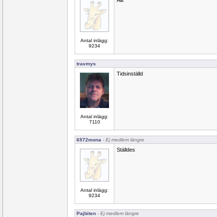
Allt
Antal inlägg:
9234
travmys
Tidsinställd
Antal inlägg:
7110
6972mona
- Ej medlem längre
Ställdes
Antal inlägg:
9234
Pajbiten
- Ej medlem längre