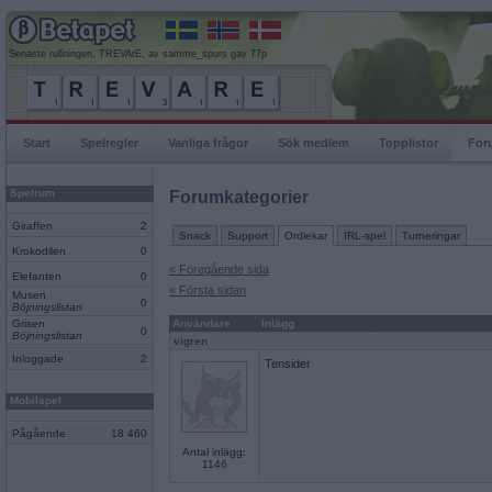
Senaste rullningen, TREVArE, av samme_spurs gav 77p
Start
Spelregler
Vanliga frågor
Sök medlem
Topplistor
For
Spelrum
Forumkategorier
Giraffen
2
Snack
Support
Ordlekar
IRL-spel
Turneringar
Krokodilen
0
« Föregående sida
Elefanten
0
« Första sidan
Musen
0
Böjningslistan
Grisen
Användare
Inlägg
0
Böjningslistan
vigren
Inloggade
2
Tensider
Mobilspel
Pågående
18 460
Antal inlägg:
1146