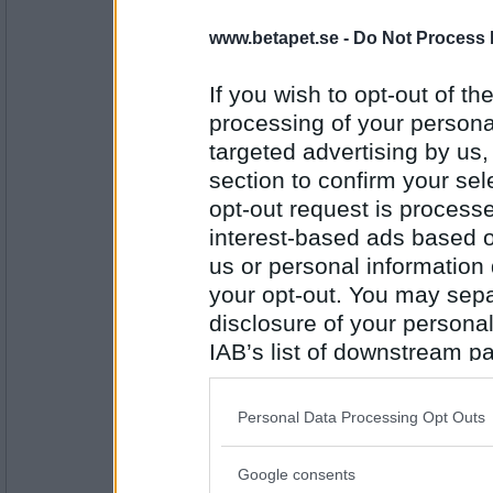
Pajbiten
- Ej medlem längre
Adeln
www.betapet.se -
Do Not Process 
If you wish to opt-out of the
processing of your personal
Antal inlägg: 900
targeted advertising by us
6972mona
- Ej medlem längre
section to confirm your sel
Nummer
opt-out request is proces
interest-based ads based o
us or personal information d
Antal inlägg:
your opt-out. You may separ
9234
disclosure of your personal
Pajbiten
- Ej medlem längre
IAB’s list of downstream pa
Mersmak
also be disclosed by us to 
Downstream Participants
th
Personal Data Processing Opt Outs
third parties.
Antal inlägg: 900
Google consents
Please note that this web
6972mona
- Ej medlem längre