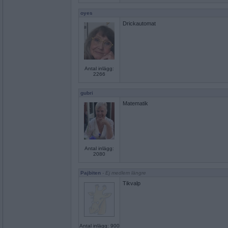
oyes
Drickautomat
Antal inlägg:
2266
gubri
Matematik
Antal inlägg:
2080
Pajbiten
- Ej medlem längre
Tikvalp
Antal inlägg: 900