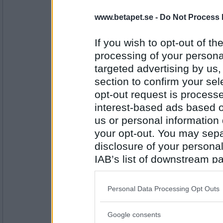
Pajbiten
- Ej medlem längre
www.betapet.se -
Do Not Process 
Halsduk
If you wish to opt-out of the
processing of your personal
Antal inlägg: 900
targeted advertising by us
section to confirm your sel
Boel73
- Ej medlem längre
Dukning
opt-out request is proces
interest-based ads based o
us or personal information d
your opt-out. You may separ
Antal inlägg:
1980
disclosure of your personal
Tindris
IAB’s list of downstream pa
Ingefärspäron
also be disclosed by us to 
Downstream Participants
th
Personal Data Processing Opt Outs
third parties.
Antal inlägg:
Google consents
3510
Please note that this web