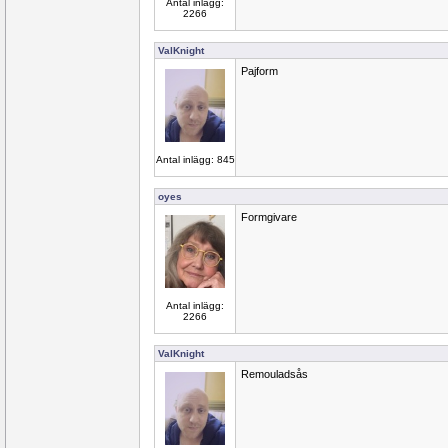
Antal inlägg:
2266
ValKnight
Pajform
Antal inlägg: 845
oyes
Formgivare
Antal inlägg:
2266
ValKnight
Remouladsås