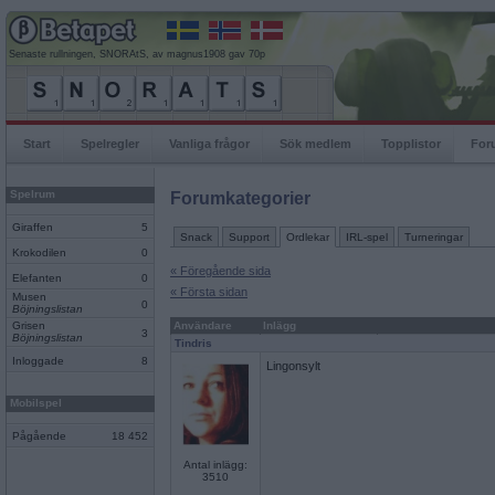
Senaste rullningen, SNORAtS, av magnus1908 gav 70p
Start
Spelregler
Vanliga frågor
Sök medlem
Topplistor
For
Spelrum
Forumkategorier
Giraffen
5
Snack
Support
Ordlekar
IRL-spel
Turneringar
Krokodilen
0
« Föregående sida
Elefanten
0
« Första sidan
Musen
0
Böjningslistan
Grisen
Användare
Inlägg
3
Böjningslistan
Tindris
Inloggade
8
Lingonsylt
Mobilspel
Pågående
18 452
Antal inlägg:
3510