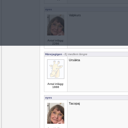
oyes
Valpkurs
Antal inlägg:
2266
Härejagigen
- Ej medlem längre
Ursäkta
Antal inlägg:
1888
oyes
Tacopaj