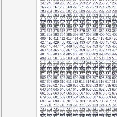
247
248
249
250
251
252
253
254
255
256
257
25
265
266
267
268
269
270
271
272
273
274
275
27
283
284
285
286
287
288
289
290
291
292
293
29
301
302
303
304
305
306
307
308
309
310
311
31
319
320
321
322
323
324
325
326
327
328
329
33
337
338
339
340
341
342
343
344
345
346
347
34
355
356
357
358
359
360
361
362
363
364
365
36
373
374
375
376
377
378
379
380
381
382
383
38
391
392
393
394
395
396
397
398
399
400
401
40
409
410
411
412
413
414
415
416
417
418
419
42
427
428
429
430
431
432
433
434
435
436
437
43
445
446
447
448
449
450
451
452
453
454
455
45
463
464
465
466
467
468
469
470
471
472
473
47
481
482
483
484
485
486
487
488
489
490
491
49
499
500
501
502
503
504
505
506
507
508
509
51
517
518
519
520
521
522
523
524
525
526
527
52
535
536
537
538
539
540
541
542
543
544
545
54
553
554
555
556
557
558
559
560
561
562
563
56
571
572
573
574
575
576
577
578
579
580
581
58
589
590
591
592
593
594
595
596
597
598
599
60
607
608
609
610
611
612
613
614
615
616
617
61
625
626
627
628
629
630
631
632
633
634
635
63
643
644
645
646
647
648
649
650
651
652
653
65
661
662
663
664
665
666
667
668
669
670
671
67
679
680
681
682
683
684
685
686
687
688
689
69
697
698
699
700
701
702
703
704
705
706
707
70
715
716
717
718
719
720
721
722
723
724
725
72
733
734
735
736
737
738
739
740
741
742
743
74
751
752
753
754
755
756
757
758
759
760
761
76
769
770
771
772
773
774
775
776
777
778
779
78