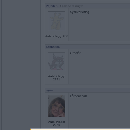
Pajbiten
- Ej medlem längre
Syltillverkning
Antal inlägg: 900
babbotina
Grodlår
Antal inlägg:
2871
oyes
Lårbenshals
Antal inlägg:
2266