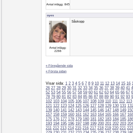
Antal inlägg: 845
oyes
Såskopp
Antal inlägg:
2266
« Föregående sida
« Första sidan
Visar sida:
1
2
3
4
5
6
7
8
9
10
11
12
13
14
15
16
26
27
28
29
30
31
32
33
34
35
36
37
38
39
40
41
52
53
54
55
56
57
58
59
60
61
62
63
64
65
66
67
78
79
80
81
82
83
84
85
86
87
88
89
90
91
92
93
102
103
104
105
106
107
108
109
110
111
112
113
121
122
123
124
125
126
127
128
129
130
131
13
139
140
141
142
143
144
145
146
147
148
149
15
157
158
159
160
161
162
163
164
165
166
167
16
175
176
177
178
179
180
181
182
183
184
185
18
193
194
195
196
197
198
199
200
201
202
203
20
211
212
213
214
215
216
217
218
219
220
221
22
229
230
231
232
233
234
235
236
237
238
239
24