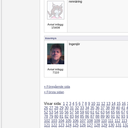
rennäring
Antal inlägg:
15408
travmys
Ingenjör
Antal inlägg:
7110
« Föregående sida
« Första sidan
Visar sida:
1
2
3
4
5
6
7
8
9
10
11
12
13
14
15
16
26
27
28
29
30
31
32
33
34
35
36
37
38
39
40
41
52
53
54
55
56
57
58
59
60
61
62
63
64
65
66
67
78
79
80
81
82
83
84
85
86
87
88
89
90
91
92
93
102
103
104
105
106
107
108
109
110
111
112
113
121
122
123
124
125
126
127
128
129
130
131
13