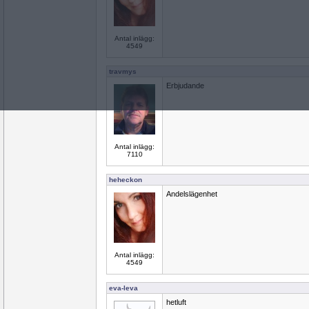
Antal inlägg:
4549
travmys
Erbjudande
Antal inlägg:
7110
heheckon
Andelslägenhet
Antal inlägg:
4549
eva-leva
hetluft