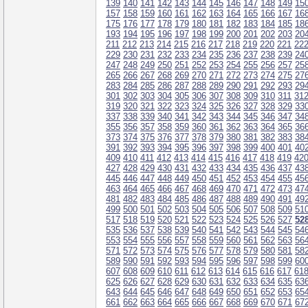
139
140
141
142
143
144
145
146
147
148
149
15
157
158
159
160
161
162
163
164
165
166
167
16
175
176
177
178
179
180
181
182
183
184
185
18
193
194
195
196
197
198
199
200
201
202
203
20
211
212
213
214
215
216
217
218
219
220
221
22
229
230
231
232
233
234
235
236
237
238
239
24
247
248
249
250
251
252
253
254
255
256
257
25
265
266
267
268
269
270
271
272
273
274
275
27
283
284
285
286
287
288
289
290
291
292
293
29
301
302
303
304
305
306
307
308
309
310
311
31
319
320
321
322
323
324
325
326
327
328
329
33
337
338
339
340
341
342
343
344
345
346
347
34
355
356
357
358
359
360
361
362
363
364
365
36
373
374
375
376
377
378
379
380
381
382
383
38
391
392
393
394
395
396
397
398
399
400
401
40
409
410
411
412
413
414
415
416
417
418
419
42
427
428
429
430
431
432
433
434
435
436
437
43
445
446
447
448
449
450
451
452
453
454
455
45
463
464
465
466
467
468
469
470
471
472
473
47
481
482
483
484
485
486
487
488
489
490
491
49
499
500
501
502
503
504
505
506
507
508
509
51
517
518
519
520
521
522
523
524
525
526
527
52
535
536
537
538
539
540
541
542
543
544
545
54
553
554
555
556
557
558
559
560
561
562
563
56
571
572
573
574
575
576
577
578
579
580
581
58
589
590
591
592
593
594
595
596
597
598
599
60
607
608
609
610
611
612
613
614
615
616
617
61
625
626
627
628
629
630
631
632
633
634
635
63
643
644
645
646
647
648
649
650
651
652
653
65
661
662
663
664
665
666
667
668
669
670
671
67