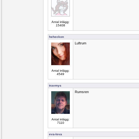
Antal inlägg:
15408
heheckon
Luftrum
Antal inlägg:
4549
travmys
Rumsren
Antal inlägg:
7110
eva-leva