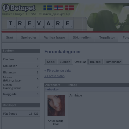
Senaste rullningen, TREVArE, av samme_spurs gav 77p
Start
Spelregler
Vanliga frågor
Sök medlem
Topplistor
For
Spelrum
Forumkategorier
Giraffen
4
Snack
Support
Ordlekar
IRL-spel
Turneringar
Krokodilen
0
« Föregående sida
Elefanten
1
« Första sidan
Musen
0
Böjningslistan
Grisen
Användare
Inlägg
0
Böjningslistan
heheckon
Inloggade
5
Armbåge
Mobilspel
Pågående
18 425
Antal inlägg:
4549