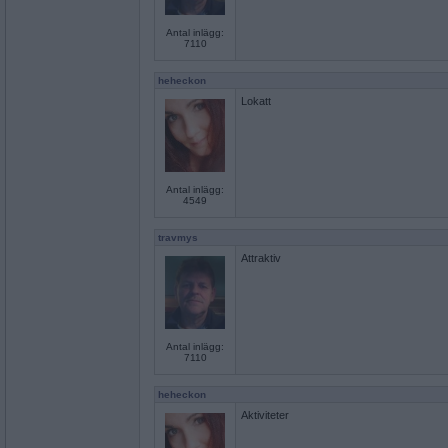
Antal inlägg:
7110
heheckon
Lokatt
Antal inlägg:
4549
travmys
Attraktiv
Antal inlägg:
7110
heheckon
Aktiviteter