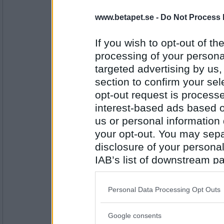
7110
www.betapet.se -
Do Not Process 
heheckon
Isterband
If you wish to opt-out of the
processing of your personal
targeted advertising by us
Antal inlägg:
section to confirm your sel
4549
opt-out request is proces
travmys
interest-based ads based o
Bandage
us or personal information d
your opt-out. You may separ
disclosure of your personal
Antal inlägg:
IAB’s list of downstream pa
7110
also be disclosed by us to 
heheckon
Downstream Participants
th
Personal Data Processing Opt Outs
Agentur
third parties.
Google consents
Please note that this web