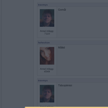
travmys
Gemål
Antal inlägg:
7110
heheckon
Måltid
Antal inlägg:
4549
travmys
Tidsoptimist
Antal inlägg: