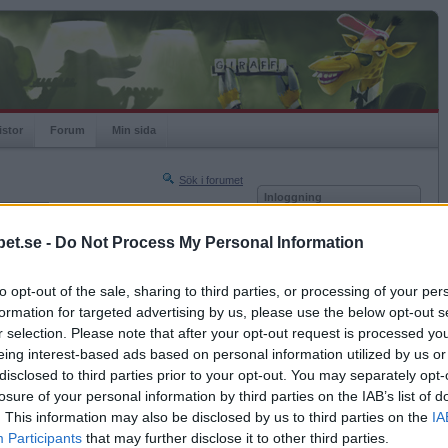
istor
Forum
Min sida
Sök i forumet
Inloggning
rneringar
Användare
et.se -
Do Not Process My Personal Information
Nästa sida »
Lösenord
Sista sidan »
to opt-out of the sale, sharing to third parties, or processing of your per
Kom ihåg mig
2018-10-13 19:08
formation for targeted advertising by us, please use the below opt-out s
Logga in
r selection. Please note that after your opt-out request is processed y
eing interest-based ads based on personal information utilized by us or
Glömt ditt lösenord?
l....
Få ny aktiveringslänk
disclosed to third parties prior to your opt-out. You may separately opt-
losure of your personal information by third parties on the IAB’s list of
. This information may also be disclosed by us to third parties on the
IA
Betapet är gratis!
Participants
that may further disclose it to other third parties.