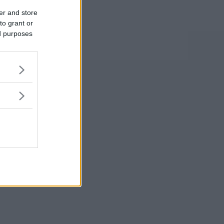
er and store
to grant or
ed purposes