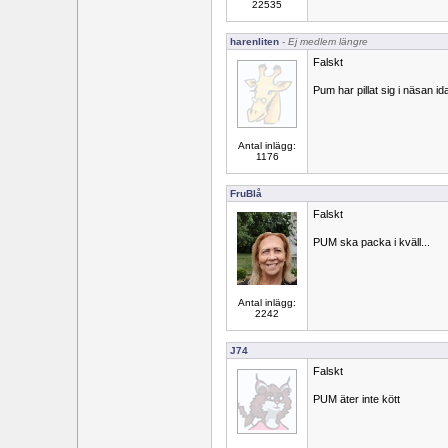
22535
harenliten
- Ej medlem längre
Falskt
Pum har pillat sig i näsan id
Antal inlägg:
1176
FruBlå
Falskt
PUM ska packa i kväll...
Antal inlägg:
2242
J74
Falskt
PUM äter inte kött