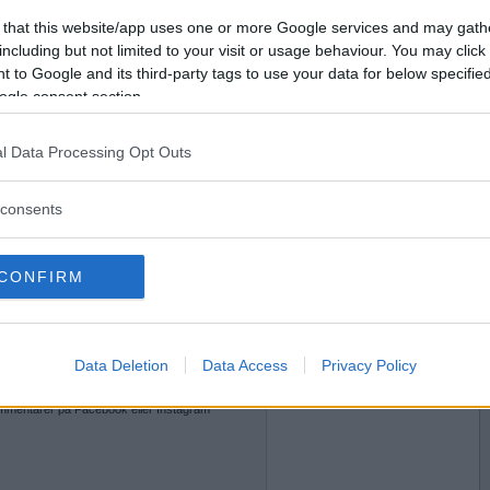
2018-10-13 19:10
Vill du bli
 that this website/app uses one or more Google services and may gath
medlem?
including but not limited to your visit or usage behaviour. You may click 
 to Google and its third-party tags to use your data for below specifi
kväll
Skapa nytt konto
ogle consent section.
l Data Processing Opt Outs
2018-10-13 19:15
consents
väll....
CONFIRM
2018-10-13 19:15
Data Deletion
Data Access
Privacy Policy
mmentarer på Facebook eller Instagram