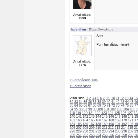
Antal inlägg:
1998
harenliten
- Ej medlem längre
Sant
Pum har dåligt minne?
Antal inlägg:
1176
« Föregående sida
« Första sidan
Visar sida:
1
2
3
4
5
6
7
8
9
10
11
12
13
14
15
32
33
34
35
36
37
38
39
40
41
42
43
44
45
46
63
64
65
66
67
68
69
70
71
72
73
74
75
76
77
94
95
96
97
98
99
100
101
102
103
104
105
1
118
119
120
121
122
123
124
125
126
127
12
140
141
142
143
144
145
146
147
148
149
15
162
163
164
165
166
167
168
169
170
171
17
184
185
186
187
188
189
190
191
192
193
19
206
207
208
209
210
211
212
213
214
215
21
228
229
230
231
232
233
234
235
236
237
23
250
251
252
253
254
255
256
257
258
259
26