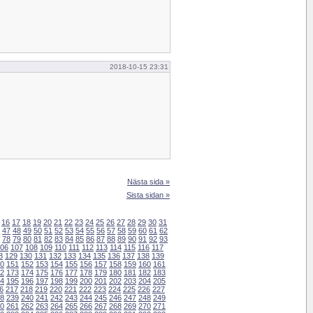
2018-10-15 23:31
Nästa sida »
Sista sidan »
16
17
18
19
20
21
22
23
24
25
26
27
28
29
30
31
47
48
49
50
51
52
53
54
55
56
57
58
59
60
61
62
78
79
80
81
82
83
84
85
86
87
88
89
90
91
92
93
06
107
108
109
110
111
112
113
114
115
116
117
8
129
130
131
132
133
134
135
136
137
138
139
0
151
152
153
154
155
156
157
158
159
160
161
2
173
174
175
176
177
178
179
180
181
182
183
4
195
196
197
198
199
200
201
202
203
204
205
6
217
218
219
220
221
222
223
224
225
226
227
8
239
240
241
242
243
244
245
246
247
248
249
0
261
262
263
264
265
266
267
268
269
270
271