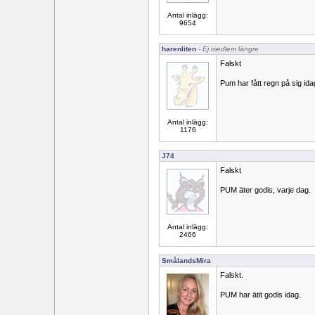
Antal inlägg:
9654
harenliten
- Ej medlem längre
Falskt
Pum har fått regn på sig ida
Antal inlägg:
1176
J74
Falskt
PUM äter godis, varje dag.
Antal inlägg:
2466
SmålandsMira
Falskt.
PUM har ätit godis idag.