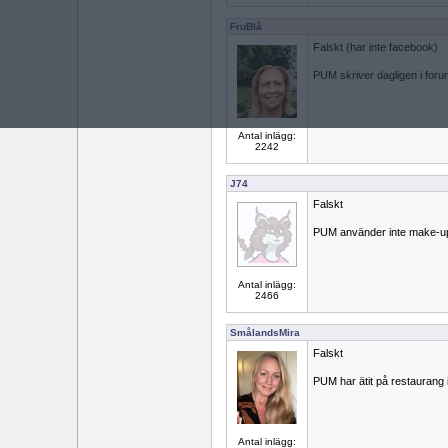
FruBlå
Falskt (har inte facebook)
PUM skriver dagligen i foru
Antal inlägg:
2242
J74
Falskt
PUM använder inte make-u
Antal inlägg:
2466
SmålandsMira
Falskt
PUM har ätit på restaurang 
Antal inlägg: