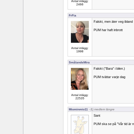
Antal inlägg:
2466
FrFia
Falskt, men äter veg ibland
PUM har haft inbrott
Antal inlägg:
1998
SmålandsMira
Falskt (”Bara” i bilen.)
PUM tvättar varje dag
Antal inlägg:
22535
Miominmio11
- Ej medlem längre
Sant
PUM ska se på ”Vår tid är nu