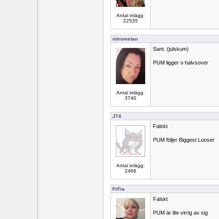
Antal inlägg:
22535
nitrometan
Sant. (julskum)
PUM ligger o halvsover
Antal inlägg:
3740
J74
Falskt
PUM följer Biggest Looser
Antal inlägg:
2466
FrFia
Falskt
PUM är lite virrig av sig