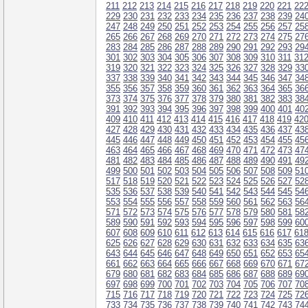
211
212
213
214
215
216
217
218
219
220
221
22
229
230
231
232
233
234
235
236
237
238
239
24
247
248
249
250
251
252
253
254
255
256
257
25
265
266
267
268
269
270
271
272
273
274
275
27
283
284
285
286
287
288
289
290
291
292
293
29
301
302
303
304
305
306
307
308
309
310
311
31
319
320
321
322
323
324
325
326
327
328
329
33
337
338
339
340
341
342
343
344
345
346
347
34
355
356
357
358
359
360
361
362
363
364
365
36
373
374
375
376
377
378
379
380
381
382
383
38
391
392
393
394
395
396
397
398
399
400
401
40
409
410
411
412
413
414
415
416
417
418
419
42
427
428
429
430
431
432
433
434
435
436
437
43
445
446
447
448
449
450
451
452
453
454
455
45
463
464
465
466
467
468
469
470
471
472
473
47
481
482
483
484
485
486
487
488
489
490
491
49
499
500
501
502
503
504
505
506
507
508
509
51
517
518
519
520
521
522
523
524
525
526
527
52
535
536
537
538
539
540
541
542
543
544
545
54
553
554
555
556
557
558
559
560
561
562
563
56
571
572
573
574
575
576
577
578
579
580
581
58
589
590
591
592
593
594
595
596
597
598
599
60
607
608
609
610
611
612
613
614
615
616
617
61
625
626
627
628
629
630
631
632
633
634
635
63
643
644
645
646
647
648
649
650
651
652
653
65
661
662
663
664
665
666
667
668
669
670
671
67
679
680
681
682
683
684
685
686
687
688
689
69
697
698
699
700
701
702
703
704
705
706
707
70
715
716
717
718
719
720
721
722
723
724
725
72
733
734
735
736
737
738
739
740
741
742
743
74