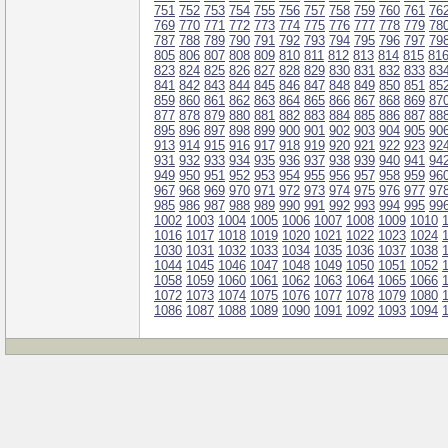
751
752
753
754
755
756
757
758
759
760
761
76
769
770
771
772
773
774
775
776
777
778
779
78
787
788
789
790
791
792
793
794
795
796
797
79
805
806
807
808
809
810
811
812
813
814
815
81
823
824
825
826
827
828
829
830
831
832
833
83
841
842
843
844
845
846
847
848
849
850
851
85
859
860
861
862
863
864
865
866
867
868
869
87
877
878
879
880
881
882
883
884
885
886
887
88
895
896
897
898
899
900
901
902
903
904
905
90
913
914
915
916
917
918
919
920
921
922
923
92
931
932
933
934
935
936
937
938
939
940
941
94
949
950
951
952
953
954
955
956
957
958
959
96
967
968
969
970
971
972
973
974
975
976
977
97
985
986
987
988
989
990
991
992
993
994
995
99
1002
1003
1004
1005
1006
1007
1008
1009
1010
1016
1017
1018
1019
1020
1021
1022
1023
1024
1030
1031
1032
1033
1034
1035
1036
1037
1038
1044
1045
1046
1047
1048
1049
1050
1051
1052
1058
1059
1060
1061
1062
1063
1064
1065
1066
1072
1073
1074
1075
1076
1077
1078
1079
1080
1086
1087
1088
1089
1090
1091
1092
1093
1094