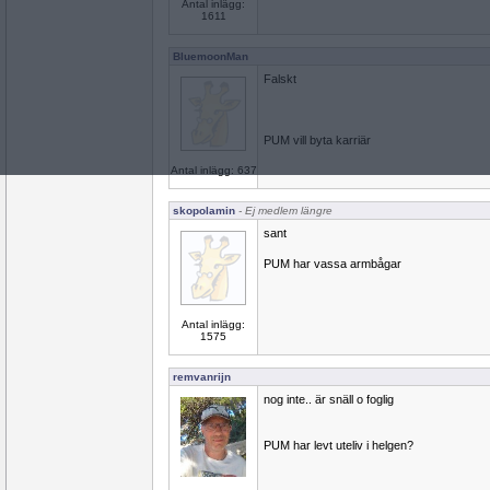
Antal inlägg:
1611
BluemoonMan
Falskt
PUM vill byta karriär
Antal inlägg: 637
skopolamin
- Ej medlem längre
sant
PUM har vassa armbågar
Antal inlägg:
1575
remvanrijn
nog inte.. är snäll o foglig
PUM har levt uteliv i helgen?