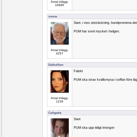
Antal inlägg:
16685
cmsw
Sant..i viss utsträckning..hundpromena de
PUM har sovit mycket i helgen.
Antal inlägg:
4257
Dalkulllan
Falskt
PUM ska strax kvällsmysa i soffan före l
Antal inlägg:
1226
Caligatia
Sant
PUM ska upp tidigt imorgon