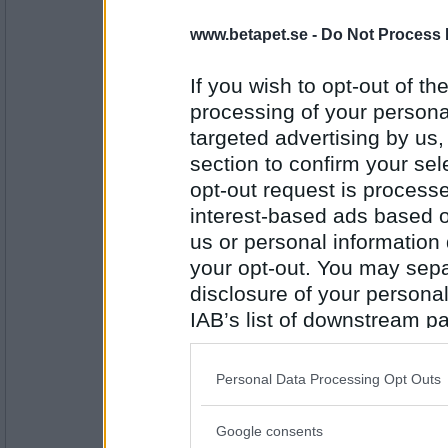
cmsw
www.betapet.se -
Do Not Process 
Falskt
PUM kommer att gå på bio snart.
If you wish to opt-out of the
processing of your personal
Antal inlägg:
targeted advertising by us
4257
section to confirm your sel
VildaElisa
opt-out request is proces
Sant
interest-based ads based o
PUM gillar stavgång.
us or personal information d
your opt-out. You may separ
Antal inlägg: 526
disclosure of your personal
IAB’s list of downstream pa
bizzzy
- Ej medlem längre
also be disclosed by us to 
falskt
Downstream Participants
th
PUM dricker svart kaffe
Personal Data Processing Opt Outs
third parties.
Antal inlägg:
Google consents
3169
Please note that this web