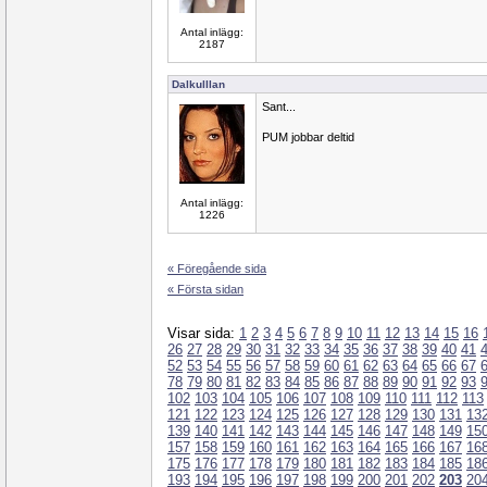
Antal inlägg:
2187
Dalkulllan
Sant...
PUM jobbar deltid
Antal inlägg:
1226
« Föregående sida
« Första sidan
Visar sida:
1
2
3
4
5
6
7
8
9
10
11
12
13
14
15
16
26
27
28
29
30
31
32
33
34
35
36
37
38
39
40
41
52
53
54
55
56
57
58
59
60
61
62
63
64
65
66
67
78
79
80
81
82
83
84
85
86
87
88
89
90
91
92
93
102
103
104
105
106
107
108
109
110
111
112
113
121
122
123
124
125
126
127
128
129
130
131
13
139
140
141
142
143
144
145
146
147
148
149
15
157
158
159
160
161
162
163
164
165
166
167
16
175
176
177
178
179
180
181
182
183
184
185
18
193
194
195
196
197
198
199
200
201
202
203
20