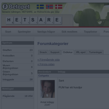
Senaste rullningen, HETSARE, av Romochcola gav 111p
Start
Spelregler
Vanliga frågor
Sök medlem
Topplistor
For
Spelrum
Forumkategorier
Giraffen
23
Snack
Support
Ordlekar
IRL-spel
Turneringar
Krokodilen
0
« Föregående sida
Elefanten
0
« Första sidan
Musen
0
Böjningslistan
Grisen
Användare
Inlägg
5
Böjningslistan
Caligatia
Inloggade
28
Sant
PUM har ett husdjur
Mobilspel
Pågående
18 454
Antal inlägg:
2187