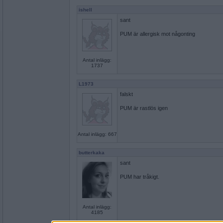
ishell
sant
PUM är allergisk mot någonting
Antal inlägg:
1737
L1973
falskt
PUM är rastlös igen
Antal inlägg: 667
butterkaka
sant
PUM har tråkigt.
Antal inlägg:
4185