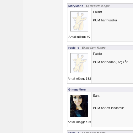
MaryMarie
- Ej medlem längre
Falskt.
PUM har husdjur
Antal inlägg: 40
rosie_c
- Ej medlem längre
Falskt
PUM har badat (ute) i år
Antal inlägg: 182
GimmeMore
Sant
PUM har ett landställe
Antal inlägg: 526
rosie_c
- Ej medlem längre