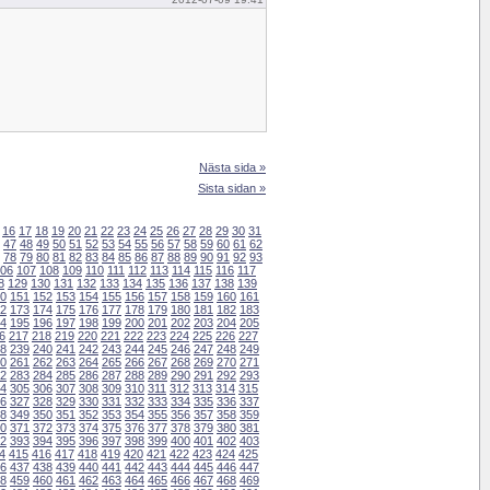
Nästa sida »
Sista sidan »
16
17
18
19
20
21
22
23
24
25
26
27
28
29
30
31
47
48
49
50
51
52
53
54
55
56
57
58
59
60
61
62
78
79
80
81
82
83
84
85
86
87
88
89
90
91
92
93
06
107
108
109
110
111
112
113
114
115
116
117
8
129
130
131
132
133
134
135
136
137
138
139
0
151
152
153
154
155
156
157
158
159
160
161
2
173
174
175
176
177
178
179
180
181
182
183
4
195
196
197
198
199
200
201
202
203
204
205
6
217
218
219
220
221
222
223
224
225
226
227
8
239
240
241
242
243
244
245
246
247
248
249
0
261
262
263
264
265
266
267
268
269
270
271
2
283
284
285
286
287
288
289
290
291
292
293
4
305
306
307
308
309
310
311
312
313
314
315
6
327
328
329
330
331
332
333
334
335
336
337
8
349
350
351
352
353
354
355
356
357
358
359
0
371
372
373
374
375
376
377
378
379
380
381
2
393
394
395
396
397
398
399
400
401
402
403
4
415
416
417
418
419
420
421
422
423
424
425
6
437
438
439
440
441
442
443
444
445
446
447
8
459
460
461
462
463
464
465
466
467
468
469