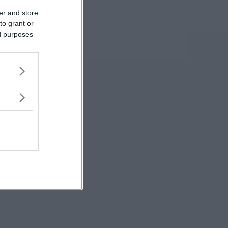
er and store
to grant or
ed purposes