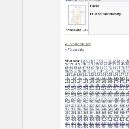
Falskt
PUM har tandställning
Antal inlägg: 182
« Föregående sida
« Första sidan
Visar sida:
1
2
3
4
5
6
7
8
9
10
11
12
13
14
15
32
33
34
35
36
37
38
39
40
41
42
43
44
45
46
63
64
65
66
67
68
69
70
71
72
73
74
75
76
77
94
95
96
97
98
99
100
101
102
103
104
105
1
118
119
120
121
122
123
124
125
126
127
12
140
141
142
143
144
145
146
147
148
149
15
162
163
164
165
166
167
168
169
170
171
17
184
185
186
187
188
189
190
191
192
193
19
206
207
208
209
210
211
212
213
214
215
21
228
229
230
231
232
233
234
235
236
237
23
250
251
252
253
254
255
256
257
258
259
26
272
273
274
275
276
277
278
279
280
281
28
294
295
296
297
298
299
300
301
302
303
30
316
317
318
319
320
321
322
323
324
325
32
338
339
340
341
342
343
344
345
346
347
34
360
361
362
363
364
365
366
367
368
369
37
382
383
384
385
386
387
388
389
390
391
39
404
405
406
407
408
409
410
411
412
413
41
426
427
428
429
430
431
432
433
434
435
43
448
449
450
451
452
453
454
455
456
457
45