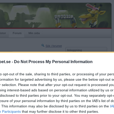
istor
Forum
Min sida
Sök i forumet
Inloggning
rneringar
Användare
et.se -
Do Not Process My Personal Information
Nästa sida »
Lösenord
Sista sidan »
to opt-out of the sale, sharing to third parties, or processing of your per
Kom ihåg mig
2012-06-27 16:43
formation for targeted advertising by us, please use the below opt-out s
Logga in
n faller offer för myggorna (det är många här
r selection. Please note that after your opt-out request is processed y
eing interest-based ads based on personal information utilized by us or
Glömt ditt lösenord?
et.
Få ny aktiveringslänk
disclosed to third parties prior to your opt-out. You may separately opt-
losure of your personal information by third parties on the IAB’s list of
. This information may also be disclosed by us to third parties on the
IA
Betapet är gratis!
Participants
that may further disclose it to other third parties.