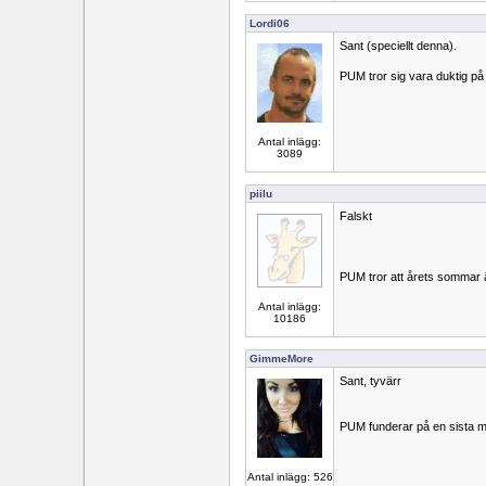
Lordi06
Sant (speciellt denna).
PUM tror sig vara duktig på
Antal inlägg:
3089
piilu
Falskt
PUM tror att årets sommar ä
Antal inlägg:
10186
GimmeMore
Sant, tyvärr
PUM funderar på en sista m
Antal inlägg: 526