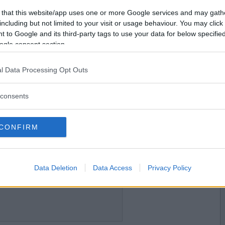
2012-07-08 04:46
Vill du bli
 that this website/app uses one or more Google services and may gath
medlem?
including but not limited to your visit or usage behaviour. You may click 
en.
 to Google and its third-party tags to use your data for below specifi
Skapa nytt konto
ogle consent section.
l Data Processing Opt Outs
2012-07-08 21:56
consents
CONFIRM
2012-07-08 22:16
Data Deletion
Data Access
Privacy Policy
er i sommar.