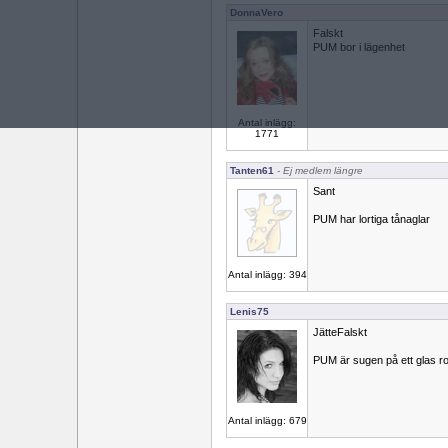
DonnaVero
Falskt
PUM bor i lägenhet
Antal inlägg:
1771
Tanten61
- Ej medlem längre
Sant
PUM har lortiga tånaglar
Antal inlägg: 394
Lenis75
JätteFalskt
PUM är sugen på ett glas r
Antal inlägg: 679