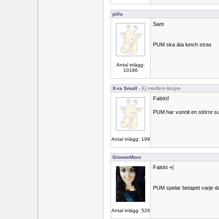
piilu
Sant
PUM ska äta lunch strax
Antal inlägg:
10186
X-ra Small
- Ej medlem längre
Falskt!
PUM har vunnit en större 
Antal inlägg: 199
GimmeMore
Falskt =(
PUM spelar betapet varje d
Antal inlägg: 526