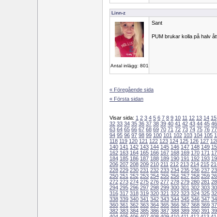
Linn-z
Sant
PUM brukar kolla på halv åt
Antal inlägg: 801
« Föregående sida
« Första sidan
Visar sida:
1
2
3
4
5
6
7
8
9
10
11
12
13
14
15
32
33
34
35
36
37
38
39
40
41
42
43
44
45
46
63
64
65
66
67
68
69
70
71
72
73
74
75
76
77
94
95
96
97
98
99
100
101
102
103
104
105
1
118
119
120
121
122
123
124
125
126
127
12
140
141
142
143
144
145
146
147
148
149
15
162
163
164
165
166
167
168
169
170
171
17
184
185
186
187
188
189
190
191
192
193
19
206
207
208
209
210
211
212
213
214
215
21
228
229
230
231
232
233
234
235
236
237
23
250
251
252
253
254
255
256
257
258
259
26
272
273
274
275
276
277
278
279
280
281
28
294
295
296
297
298
299
300
301
302
303
30
316
317
318
319
320
321
322
323
324
325
32
338
339
340
341
342
343
344
345
346
347
34
360
361
362
363
364
365
366
367
368
369
37
382
383
384
385
386
387
388
389
390
391
39
404
405
406
407
408
409
410
411
412
413
41