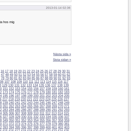
2013-01-14 02:36
ta hos mig
Nästa sida »
Sista sidan »
16
17
18
19
20
21
22
23
24
25
26
27
28
29
30
31
47
48
49
50
51
52
53
54
55
56
57
58
59
60
61
62
78
79
80
81
82
83
84
85
86
87
88
89
90
91
92
93
06
107
108
109
110
111
112
113
114
115
116
117
8
129
130
131
132
133
134
135
136
137
138
139
0
151
152
153
154
155
156
157
158
159
160
161
2
173
174
175
176
177
178
179
180
181
182
183
4
195
196
197
198
199
200
201
202
203
204
205
6
217
218
219
220
221
222
223
224
225
226
227
8
239
240
241
242
243
244
245
246
247
248
249
0
261
262
263
264
265
266
267
268
269
270
271
2
283
284
285
286
287
288
289
290
291
292
293
4
305
306
307
308
309
310
311
312
313
314
315
6
327
328
329
330
331
332
333
334
335
336
337
8
349
350
351
352
353
354
355
356
357
358
359
0
371
372
373
374
375
376
377
378
379
380
381
2
393
394
395
396
397
398
399
400
401
402
403
4
415
416
417
418
419
420
421
422
423
424
425