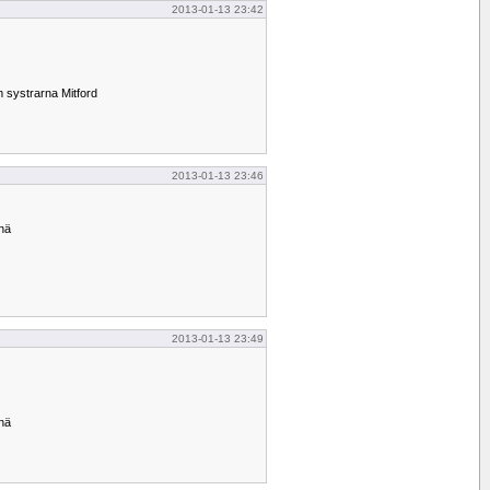
2013-01-13 23:42
m systrarna Mitford
2013-01-13 23:46
nä
2013-01-13 23:49
nä