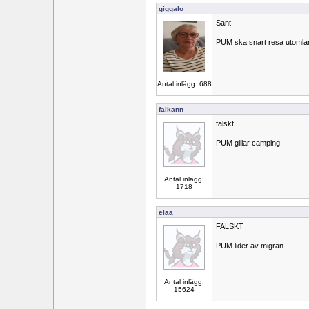
giggalo
Sant
PUM ska snart resa utomla
Antal inlägg: 688
falkann
falskt
PUM gillar camping
Antal inlägg:
1718
elaa
FALSKT
PUM lider av migrän
Antal inlägg:
15624