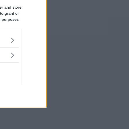
er and store
to grant or
ed purposes