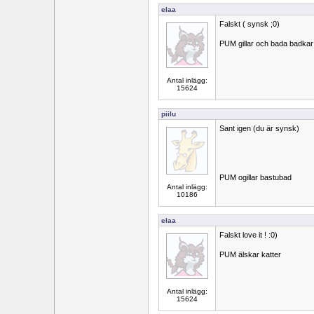
elaa
Falskt ( synsk ;0)
PUM gillar och bada badkar
Antal inlägg:
15624
piilu
Sant igen (du är synsk)
PUM ogillar bastubad
Antal inlägg:
10186
elaa
Falskt love it ! :0)
PUM älskar katter
Antal inlägg:
15624