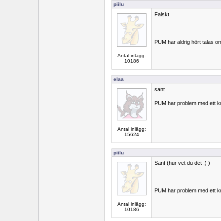
piilu
Falskt
PUM har aldrig hört talas o
Antal inlägg:
10186
elaa
sant
PUM har problem med ett k
Antal inlägg:
15624
piilu
Sant (hur vet du det :) )
PUM har problem med ett k
Antal inlägg:
10186