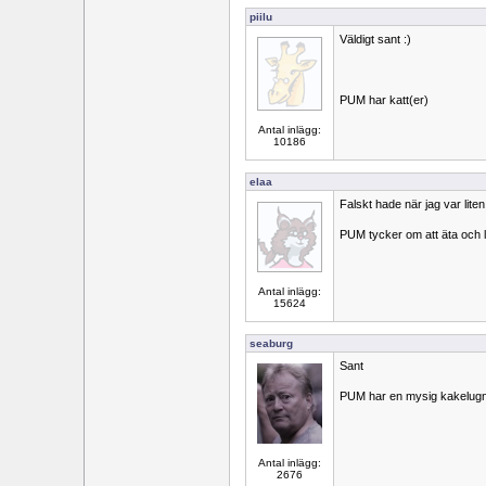
piilu
Väldigt sant :)
PUM har katt(er)
Antal inlägg:
10186
elaa
Falskt hade när jag var liten
PUM tycker om att äta och 
Antal inlägg:
15624
seaburg
Sant
PUM har en mysig kakelug
Antal inlägg:
2676