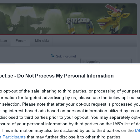
istor
Forum
Min sida
Sök i forumet
Inloggning
rneringar
Användare
et.se -
Do Not Process My Personal Information
Nästa sida »
Lösenord
Sista sidan »
to opt-out of the sale, sharing to third parties, or processing of your per
Kom ihåg mig
2013-01-12 17:31
formation for targeted advertising by us, please use the below opt-out s
Logga in
r selection. Please note that after your opt-out request is processed y
eing interest-based ads based on personal information utilized by us or
Glömt ditt lösenord?
Få ny aktiveringslänk
disclosed to third parties prior to your opt-out. You may separately opt-
losure of your personal information by third parties on the IAB’s list of
. This information may also be disclosed by us to third parties on the
IA
Betapet är gratis!
Participants
that may further disclose it to other third parties.