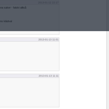
2013-01-12 22:17
åna saker - falskt alltså
ns klädval
2013-01-13 11:01
2013-01-13 11:11