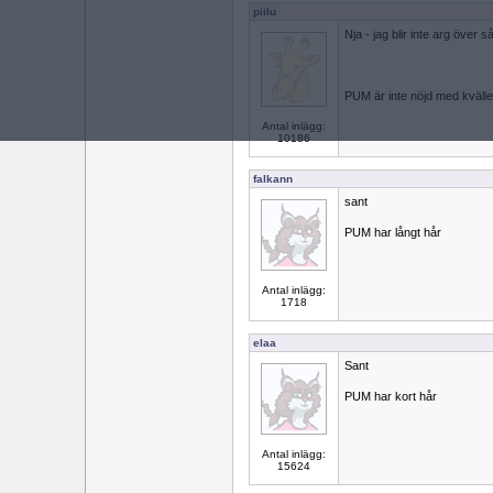
piilu
Nja - jag blir inte arg över s
PUM är inte nöjd med kvälle
Antal inlägg:
10186
falkann
sant
PUM har långt hår
Antal inlägg:
1718
elaa
Sant
PUM har kort hår
Antal inlägg:
15624