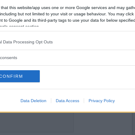
2013-01-12 17:57
Vill du bli
 that this website/app uses one or more Google services and may gath
medlem?
including but not limited to your visit or usage behaviour. You may click 
 to Google and its third-party tags to use your data for below specifi
Skapa nytt konto
ogle consent section.
l Data Processing Opt Outs
2013-01-12 17:58
consents
CONFIRM
2013-01-12 21:53
Data Deletion
Data Access
Privacy Policy
PUM svarar fel fastän PUM vet svaret i