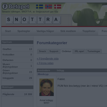
Senaste rullningen, SNOTTrA, av Stegosaurus6 gav 62p
Start
Spelregler
Vanliga frågor
Sök medlem
Topplistor
For
Spelrum
Forumkategorier
Giraffen
13
Snack
Support
Ordlekar
IRL-spel
Turneringar
Krokodilen
0
« Föregående sida
Elefanten
0
« Första sidan
Musen
1
Böjningslistan
Grisen
Användare
Inlägg
15
Böjningslistan
Mimikryp
Inloggade
29
Falskt.
PUM fick bra betyg (mer än / minst VG) i ma
Mobilspel
Pågående
18 399
Antal inlägg:
9057