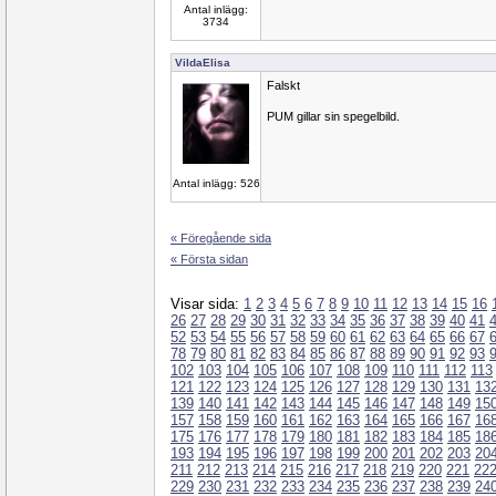
Antal inlägg:
3734
VildaElisa
Falskt
PUM gillar sin spegelbild.
Antal inlägg: 526
« Föregående sida
« Första sidan
Visar sida:
1
2
3
4
5
6
7
8
9
10
11
12
13
14
15
16
26
27
28
29
30
31
32
33
34
35
36
37
38
39
40
41
52
53
54
55
56
57
58
59
60
61
62
63
64
65
66
67
78
79
80
81
82
83
84
85
86
87
88
89
90
91
92
93
102
103
104
105
106
107
108
109
110
111
112
113
121
122
123
124
125
126
127
128
129
130
131
13
139
140
141
142
143
144
145
146
147
148
149
15
157
158
159
160
161
162
163
164
165
166
167
16
175
176
177
178
179
180
181
182
183
184
185
18
193
194
195
196
197
198
199
200
201
202
203
20
211
212
213
214
215
216
217
218
219
220
221
22
229
230
231
232
233
234
235
236
237
238
239
24