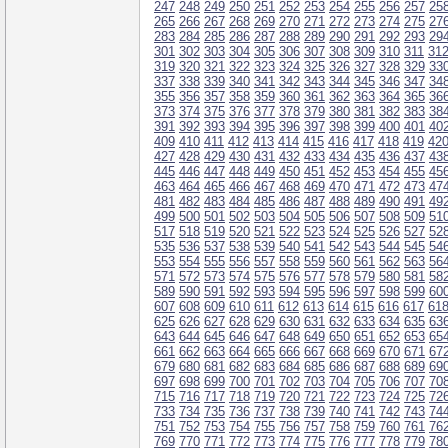
247
248
249
250
251
252
253
254
255
256
257
25
265
266
267
268
269
270
271
272
273
274
275
27
283
284
285
286
287
288
289
290
291
292
293
29
301
302
303
304
305
306
307
308
309
310
311
31
319
320
321
322
323
324
325
326
327
328
329
33
337
338
339
340
341
342
343
344
345
346
347
34
355
356
357
358
359
360
361
362
363
364
365
36
373
374
375
376
377
378
379
380
381
382
383
38
391
392
393
394
395
396
397
398
399
400
401
40
409
410
411
412
413
414
415
416
417
418
419
42
427
428
429
430
431
432
433
434
435
436
437
43
445
446
447
448
449
450
451
452
453
454
455
45
463
464
465
466
467
468
469
470
471
472
473
47
481
482
483
484
485
486
487
488
489
490
491
49
499
500
501
502
503
504
505
506
507
508
509
51
517
518
519
520
521
522
523
524
525
526
527
52
535
536
537
538
539
540
541
542
543
544
545
54
553
554
555
556
557
558
559
560
561
562
563
56
571
572
573
574
575
576
577
578
579
580
581
58
589
590
591
592
593
594
595
596
597
598
599
60
607
608
609
610
611
612
613
614
615
616
617
61
625
626
627
628
629
630
631
632
633
634
635
63
643
644
645
646
647
648
649
650
651
652
653
65
661
662
663
664
665
666
667
668
669
670
671
67
679
680
681
682
683
684
685
686
687
688
689
69
697
698
699
700
701
702
703
704
705
706
707
70
715
716
717
718
719
720
721
722
723
724
725
72
733
734
735
736
737
738
739
740
741
742
743
74
751
752
753
754
755
756
757
758
759
760
761
76
769
770
771
772
773
774
775
776
777
778
779
78