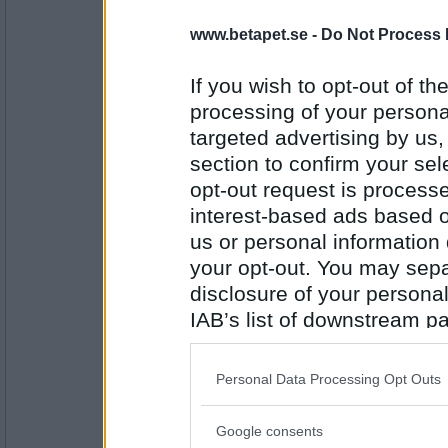
Mimikryp
www.betapet.se -
Do Not Process 
Sant. Ät regelbundet med bra mellanmål och
PUM har haft sex i år.
If you wish to opt-out of the
processing of your personal
Antal inlägg:
targeted advertising by us
9057
section to confirm your sel
remvanrijn
opt-out request is proces
det får du tro om vad du vill..
interest-based ads based o
us or personal information d
pum har många älskare
your opt-out. You may separ
Antal inlägg:
disclosure of your personal
16685
IAB’s list of downstream pa
Mimikryp
also be disclosed by us to 
Falskt.
Downstream Participants
th
PUM är lat.
Personal Data Processing Opt Outs
third parties.
Google consents
Antal inlägg:
Please note that this web
9057