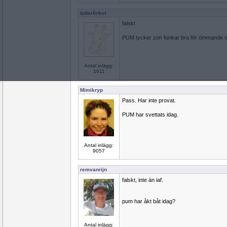
tattarfinkel
falskt
PUM tycker zon funkar bra för ömmande m
Antal inlägg:
1611
Mimikryp
Pass. Har inte provat.
PUM har svettats idag.
Antal inlägg:
9057
remvanrijn
falskt, inte än iaf.
pum har åkt båt idag?
Antal inlägg: