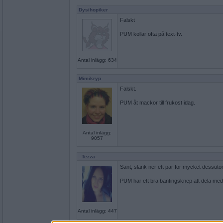
Dysihopiker
Falskt
PUM kollar ofta på text-tv.
Antal inlägg: 634
Mimikryp
Falskt.
PUM åt mackor till frukost idag.
Antal inlägg:
9057
_Tezza_
Sant, slank ner ett par för mycket dessuto
PUM har ett bra bantingsknep att dela med 
Antal inlägg: 447