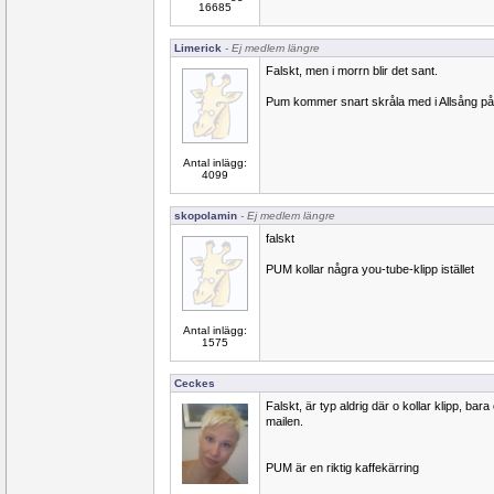
16685
Limerick
- Ej medlem längre
Falskt, men i morrn blir det sant.
Pum kommer snart skråla med i Allsång p
Antal inlägg:
4099
skopolamin
- Ej medlem längre
falskt
PUM kollar några you-tube-klipp istället
Antal inlägg:
1575
Ceckes
Falskt, är typ aldrig där o kollar klipp, bara
mailen.
PUM är en riktig kaffekärring