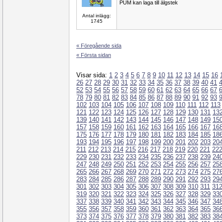
PUM kan laga till älgstek
Antal inlägg:
1745
« Föregående sida
« Första sidan
Visar sida:
1
2
3
4
5
6
7
8
9
10
11
12
13
14
15
16
26
27
28
29
30
31
32
33
34
35
36
37
38
39
40
41
52
53
54
55
56
57
58
59
60
61
62
63
64
65
66
67
78
79
80
81
82
83
84
85
86
87
88
89
90
91
92
93
102
103
104
105
106
107
108
109
110
111
112
113
121
122
123
124
125
126
127
128
129
130
131
13
139
140
141
142
143
144
145
146
147
148
149
15
157
158
159
160
161
162
163
164
165
166
167
16
175
176
177
178
179
180
181
182
183
184
185
18
193
194
195
196
197
198
199
200
201
202
203
20
211
212
213
214
215
216
217
218
219
220
221
22
229
230
231
232
233
234
235
236
237
238
239
24
247
248
249
250
251
252
253
254
255
256
257
25
265
266
267
268
269
270
271
272
273
274
275
27
283
284
285
286
287
288
289
290
291
292
293
29
301
302
303
304
305
306
307
308
309
310
311
31
319
320
321
322
323
324
325
326
327
328
329
33
337
338
339
340
341
342
343
344
345
346
347
34
355
356
357
358
359
360
361
362
363
364
365
36
373
374
375
376
377
378
379
380
381
382
383
38