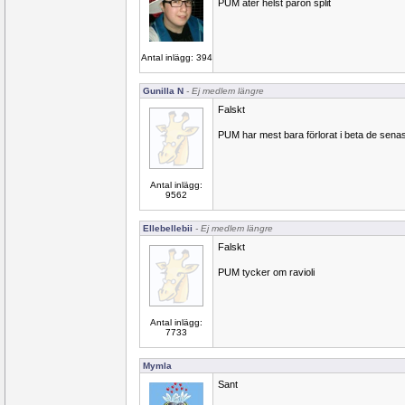
PUM äter helst päron split
Antal inlägg: 394
Gunilla N
- Ej medlem längre
Falskt
PUM har mest bara förlorat i beta de sena
Antal inlägg:
9562
Ellebellebii
- Ej medlem längre
Falskt
PUM tycker om ravioli
Antal inlägg:
7733
Mymla
Sant