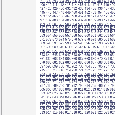
391
392
393
394
395
396
397
398
399
400
401
40
409
410
411
412
413
414
415
416
417
418
419
42
427
428
429
430
431
432
433
434
435
436
437
43
445
446
447
448
449
450
451
452
453
454
455
45
463
464
465
466
467
468
469
470
471
472
473
47
481
482
483
484
485
486
487
488
489
490
491
49
499
500
501
502
503
504
505
506
507
508
509
51
517
518
519
520
521
522
523
524
525
526
527
52
535
536
537
538
539
540
541
542
543
544
545
54
553
554
555
556
557
558
559
560
561
562
563
56
571
572
573
574
575
576
577
578
579
580
581
58
589
590
591
592
593
594
595
596
597
598
599
60
607
608
609
610
611
612
613
614
615
616
617
61
625
626
627
628
629
630
631
632
633
634
635
63
643
644
645
646
647
648
649
650
651
652
653
65
661
662
663
664
665
666
667
668
669
670
671
67
679
680
681
682
683
684
685
686
687
688
689
69
697
698
699
700
701
702
703
704
705
706
707
70
715
716
717
718
719
720
721
722
723
724
725
72
733
734
735
736
737
738
739
740
741
742
743
74
751
752
753
754
755
756
757
758
759
760
761
76
769
770
771
772
773
774
775
776
777
778
779
78
787
788
789
790
791
792
793
794
795
796
797
79
805
806
807
808
809
810
811
812
813
814
815
81
823
824
825
826
827
828
829
830
831
832
833
83
841
842
843
844
845
846
847
848
849
850
851
85
859
860
861
862
863
864
865
866
867
868
869
87
877
878
879
880
881
882
883
884
885
886
887
88
895
896
897
898
899
900
901
902
903
904
905
90
913
914
915
916
917
918
919
920
921
922
923
92