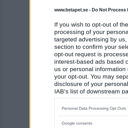
levakdörB
www.betapet.se -
Do Not Process 
falskt
PUM är en klätter apa
If you wish to opt-out of the
processing of your personal
Antal inlägg:
targeted advertising by us
1471
section to confirm your sel
piggelin88
opt-out request is proces
sant. så fort jag får chansen så
interest-based ads based o
us or personal information d
PUM är barnslig
your opt-out. You may separ
disclosure of your personal
Antal inlägg: 675
IAB’s list of downstream pa
Ceckes
also be disclosed by us to 
Absolut
Downstream Participants
th
PUM är också barnslig men inte omogen, jäk
Personal Data Processing Opt Outs
third parties.
Google consents
Antal inlägg:
Please note that this web
3734