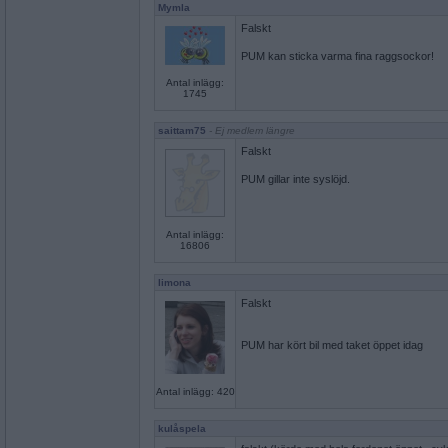
Mymla
Falskt
PUM kan sticka varma fina raggsockor!
Antal inlägg:
1745
saittam75
- Ej medlem längre
Falskt
PUM gillar inte syslöjd.
Antal inlägg:
16806
limona
Falskt
PUM har kört bil med taket öppet idag
Antal inlägg: 420
kulåspela