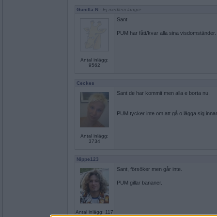
Gunilla N
- Ej medlem längre
Sant
PUM har fått/kvar alla sina visdomständer.
Antal inlägg:
9562
Ceckes
Sant de har kommit men alla e borta nu.
PUM tycker inte om att gå o lägga sig innan 
Antal inlägg:
3734
Nippe123
Sant, försöker men går inte.
PUM gillar bananer.
Antal inlägg: 117