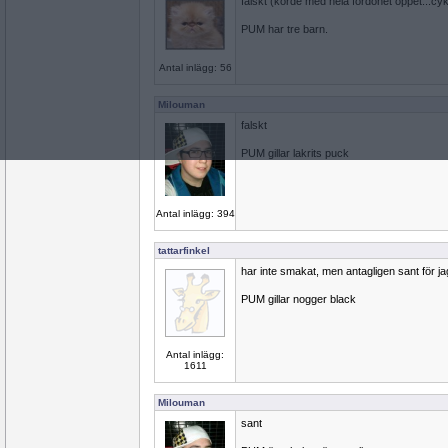
falskt (körde med hela fordonet öppet...cyk
PUM har tre barn.
Antal inlägg: 56
Milouman
falskt
PUM gillar lakrits puck
Antal inlägg: 394
tattarfinkel
har inte smakat, men antagligen sant för jag 
PUM gillar nogger black
Antal inlägg:
1611
Milouman
sant