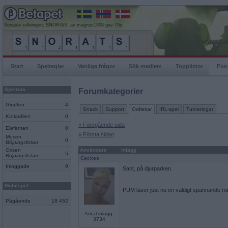
Senaste rullningen, SNORAtS, av magnus1908 gav 70p
Start
Spelregler
Vanliga frågor
Sök medlem
Topplistor
For
Spelrum
Forumkategorier
Giraffen
4
Snack
Support
Ordlekar
IRL-spel
Turneringar
Krokodilen
0
« Föregående sida
Elefanten
0
« Första sidan
Musen
0
Böjningslistan
Grisen
Användare
Inlägg
5
Böjningslistan
Ceckes
Inloggade
9
Sant, på djurparken.
Mobilspel
PUM läser just nu en väldigt spännande r
Pågående
18 452
Antal inlägg:
3734