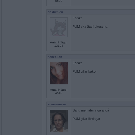
6529
en dum en
Falskt
PUM ska äta frukost nu.
Antal inlägg:
13194
heheckon
Falskt
PUM gillar kakor
Antal inlägg:
4549
snurremurre
Sant, men äter inga ändå
PUM gillar lördagar