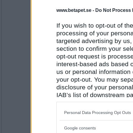
snurremurre
www.betapet.se -
Do Not Process 
Nej, det blir något annat lätt, åt för myck
PUM hatar när det snöar
If you wish to opt-out of the
processing of your personal
targeted advertising by us
Antal inlägg: 402
section to confirm your sel
elaa
opt-out request is proces
falskt
interest-based ads based o
PUM tänder ljus när det är höst
us or personal information d
your opt-out. You may separ
Antal inlägg:
15624
disclosure of your personal
IAB’s list of downstream pa
Förföljd
- Ej medlem längre
also be disclosed by us to 
Sant
Downstream Participants
th
Pum brukar kolla på café bärs
Personal Data Processing Opt Outs
third parties.
Antal inlägg:
Google consents
1052
Please note that this web