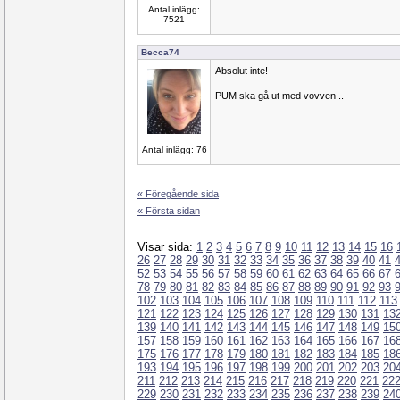
Antal inlägg:
7521
Becca74
Absolut inte!
PUM ska gå ut med vovven ..
Antal inlägg: 76
« Föregående sida
« Första sidan
Visar sida:
1
2
3
4
5
6
7
8
9
10
11
12
13
14
15
16
26
27
28
29
30
31
32
33
34
35
36
37
38
39
40
41
52
53
54
55
56
57
58
59
60
61
62
63
64
65
66
67
78
79
80
81
82
83
84
85
86
87
88
89
90
91
92
93
102
103
104
105
106
107
108
109
110
111
112
113
121
122
123
124
125
126
127
128
129
130
131
13
139
140
141
142
143
144
145
146
147
148
149
15
157
158
159
160
161
162
163
164
165
166
167
16
175
176
177
178
179
180
181
182
183
184
185
18
193
194
195
196
197
198
199
200
201
202
203
20
211
212
213
214
215
216
217
218
219
220
221
22
229
230
231
232
233
234
235
236
237
238
239
24