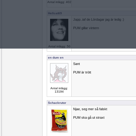
Antal inlägg: 402
Hellcat69
Japp..iaf de Lördagar jag är ledig :)
PUM gillar vintern
Antal inlägg: 50
en dum en
Sant
PUM är trött
Antal inlägg:
13194
Schackrutor
Njae, seg mer så falskt
PUM ska gå ut straxt