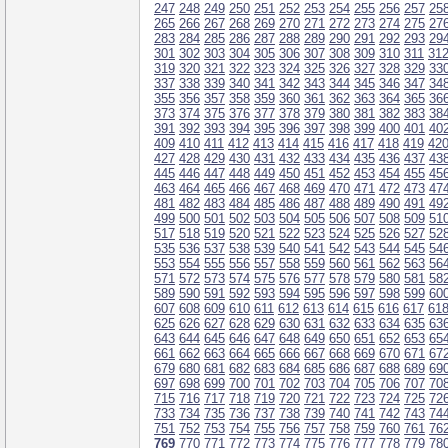
247
248
249
250
251
252
253
254
255
256
257
25
265
266
267
268
269
270
271
272
273
274
275
27
283
284
285
286
287
288
289
290
291
292
293
29
301
302
303
304
305
306
307
308
309
310
311
31
319
320
321
322
323
324
325
326
327
328
329
33
337
338
339
340
341
342
343
344
345
346
347
34
355
356
357
358
359
360
361
362
363
364
365
36
373
374
375
376
377
378
379
380
381
382
383
38
391
392
393
394
395
396
397
398
399
400
401
40
409
410
411
412
413
414
415
416
417
418
419
42
427
428
429
430
431
432
433
434
435
436
437
43
445
446
447
448
449
450
451
452
453
454
455
45
463
464
465
466
467
468
469
470
471
472
473
47
481
482
483
484
485
486
487
488
489
490
491
49
499
500
501
502
503
504
505
506
507
508
509
51
517
518
519
520
521
522
523
524
525
526
527
52
535
536
537
538
539
540
541
542
543
544
545
54
553
554
555
556
557
558
559
560
561
562
563
56
571
572
573
574
575
576
577
578
579
580
581
58
589
590
591
592
593
594
595
596
597
598
599
60
607
608
609
610
611
612
613
614
615
616
617
61
625
626
627
628
629
630
631
632
633
634
635
63
643
644
645
646
647
648
649
650
651
652
653
65
661
662
663
664
665
666
667
668
669
670
671
67
679
680
681
682
683
684
685
686
687
688
689
69
697
698
699
700
701
702
703
704
705
706
707
70
715
716
717
718
719
720
721
722
723
724
725
72
733
734
735
736
737
738
739
740
741
742
743
74
751
752
753
754
755
756
757
758
759
760
761
76
769
770
771
772
773
774
775
776
777
778
779
78