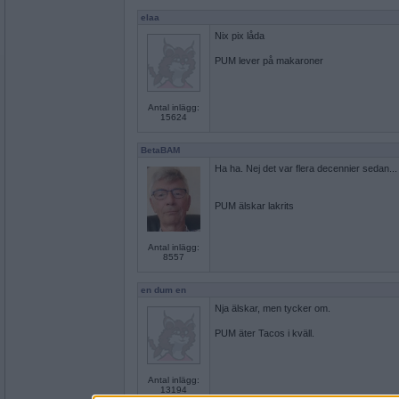
elaa
Nix pix låda
PUM lever på makaroner
Antal inlägg:
15624
BetaBAM
Ha ha. Nej det var flera decennier sedan...
PUM älskar lakrits
Antal inlägg:
8557
en dum en
Nja älskar, men tycker om.
PUM äter Tacos i kväll.
Antal inlägg:
13194