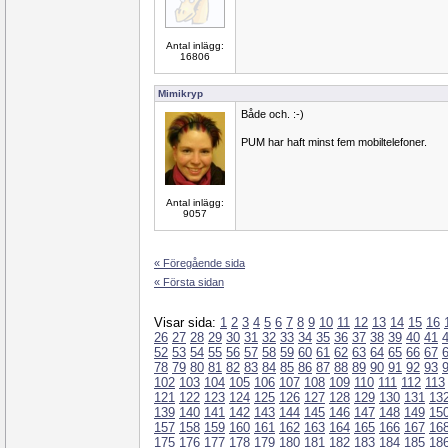
Antal inlägg:
16806
Mimikryp
Både och. :-)
PUM har haft minst fem mobiltelefoner.
Antal inlägg:
9057
« Föregående sida
« Första sidan
Visar sida:
1
2
3
4
5
6
7
8
9
10
11
12
13
14
15
16
26
27
28
29
30
31
32
33
34
35
36
37
38
39
40
41
52
53
54
55
56
57
58
59
60
61
62
63
64
65
66
67
78
79
80
81
82
83
84
85
86
87
88
89
90
91
92
93
102
103
104
105
106
107
108
109
110
111
112
113
121
122
123
124
125
126
127
128
129
130
131
13
139
140
141
142
143
144
145
146
147
148
149
15
157
158
159
160
161
162
163
164
165
166
167
16
175
176
177
178
179
180
181
182
183
184
185
18