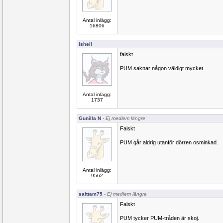
Antal inlägg:
16806
ishell
falskt
PUM saknar någon väldigt mycket
Antal inlägg:
1737
Gunilla N
- Ej medlem längre
Falskt
PUM går aldrig utanför dörren osminkad.
Antal inlägg:
9562
saittam75
- Ej medlem längre
Falskt
PUM tycker PUM-tråden är skoj.