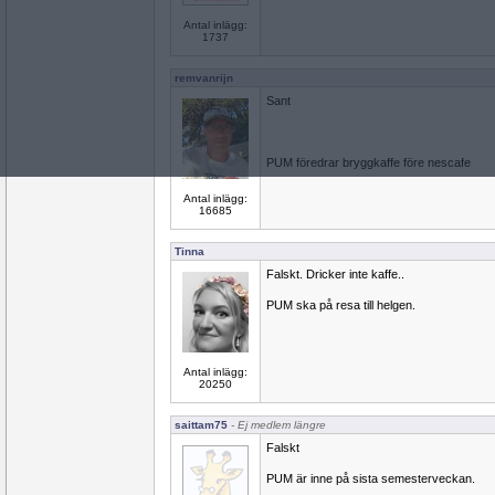
Antal inlägg:
1737
remvanrijn
Sant
PUM föredrar bryggkaffe före nescafe
Antal inlägg:
16685
Tinna
Falskt. Dricker inte kaffe..
PUM ska på resa till helgen.
Antal inlägg:
20250
saittam75
- Ej medlem längre
Falskt
PUM är inne på sista semesterveckan.