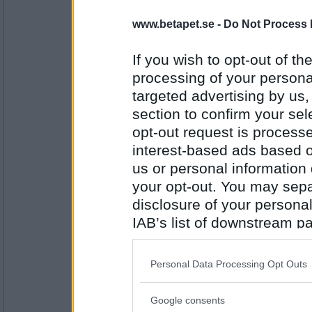
www.betapet.se -
Do Not Process 
saittam75
- Ej medlem längre
Sant
If you wish to opt-out of the
PUM är en funderare.
processing of your personal
targeted advertising by us
Antal inlägg:
16806
section to confirm your sel
opt-out request is proces
nina733
- Ej medlem längre
sant
interest-based ads based o
us or personal information d
Pum har en bukett tulpaner på bordet.
your opt-out. You may separ
disclosure of your personal
Antal inlägg:
4346
IAB’s list of downstream pa
remvanrijn
also be disclosed by us to 
Falskt men på våren har jag nog
Downstream Participants
th
Personal Data Processing Opt Outs
third parties.
PUM har björnbär i trädgården
Google consents
Please note that this web
Antal inlägg: