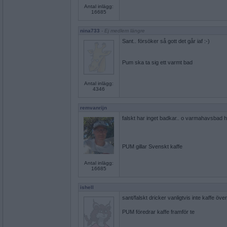
Antal inlägg:
16685
nina733
- Ej medlem längre
Sant.. försöker så gott det går iaf :-)
Pum ska ta sig ett varmt bad
Antal inlägg:
4346
remvanrijn
falskt har inget badkar.. o varmahavsbad ha
PUM gillar Svenskt kaffe
Antal inlägg:
16685
ishell
sant/falskt dricker vanligtvis inte kaffe öv
PUM föredrar kaffe framför te