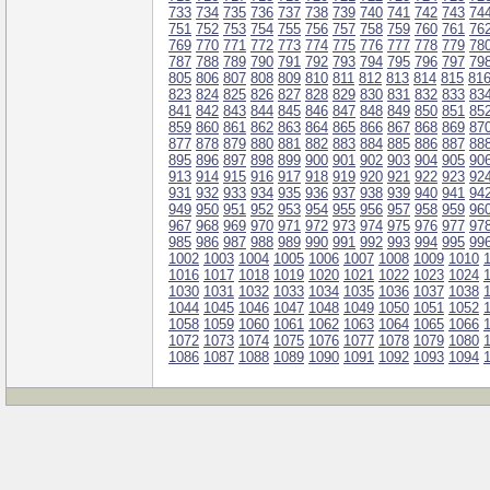
733
734
735
736
737
738
739
740
741
742
743
74
751
752
753
754
755
756
757
758
759
760
761
76
769
770
771
772
773
774
775
776
777
778
779
78
787
788
789
790
791
792
793
794
795
796
797
79
805
806
807
808
809
810
811
812
813
814
815
81
823
824
825
826
827
828
829
830
831
832
833
83
841
842
843
844
845
846
847
848
849
850
851
85
859
860
861
862
863
864
865
866
867
868
869
87
877
878
879
880
881
882
883
884
885
886
887
88
895
896
897
898
899
900
901
902
903
904
905
90
913
914
915
916
917
918
919
920
921
922
923
92
931
932
933
934
935
936
937
938
939
940
941
94
949
950
951
952
953
954
955
956
957
958
959
96
967
968
969
970
971
972
973
974
975
976
977
97
985
986
987
988
989
990
991
992
993
994
995
99
1002
1003
1004
1005
1006
1007
1008
1009
1010
1016
1017
1018
1019
1020
1021
1022
1023
1024
1030
1031
1032
1033
1034
1035
1036
1037
1038
1044
1045
1046
1047
1048
1049
1050
1051
1052
1058
1059
1060
1061
1062
1063
1064
1065
1066
1072
1073
1074
1075
1076
1077
1078
1079
1080
1086
1087
1088
1089
1090
1091
1092
1093
1094