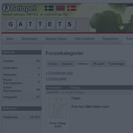
Senaste rullningen, GATTEtS, av master137 gav 66p
Start
Spelregler
Vanliga frågor
Sök medlem
Topplistor
For
Spelrum
Forumkategorier
Giraffen
26
Snack
Support
Ordlekar
IRL-spel
Turneringar
Krokodilen
0
« Föregående sida
Elefanten
3
« Första sidan
Musen
0
Böjningslistan
Grisen
Användare
Inlägg
18
Böjningslistan
nina733
- Ej medlem längre
Inloggade
47
Falskt
Pum har hållit tråden varm
Mobilspel
Pågående
18 375
Antal inlägg:
4346