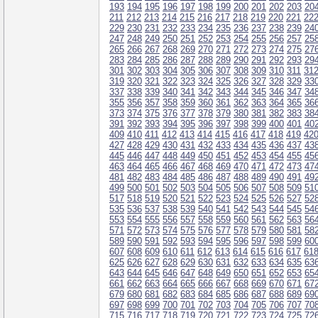
193
194
195
196
197
198
199
200
201
202
203
20
211
212
213
214
215
216
217
218
219
220
221
22
229
230
231
232
233
234
235
236
237
238
239
24
247
248
249
250
251
252
253
254
255
256
257
25
265
266
267
268
269
270
271
272
273
274
275
27
283
284
285
286
287
288
289
290
291
292
293
29
301
302
303
304
305
306
307
308
309
310
311
31
319
320
321
322
323
324
325
326
327
328
329
33
337
338
339
340
341
342
343
344
345
346
347
34
355
356
357
358
359
360
361
362
363
364
365
36
373
374
375
376
377
378
379
380
381
382
383
38
391
392
393
394
395
396
397
398
399
400
401
40
409
410
411
412
413
414
415
416
417
418
419
42
427
428
429
430
431
432
433
434
435
436
437
43
445
446
447
448
449
450
451
452
453
454
455
45
463
464
465
466
467
468
469
470
471
472
473
47
481
482
483
484
485
486
487
488
489
490
491
49
499
500
501
502
503
504
505
506
507
508
509
51
517
518
519
520
521
522
523
524
525
526
527
52
535
536
537
538
539
540
541
542
543
544
545
54
553
554
555
556
557
558
559
560
561
562
563
56
571
572
573
574
575
576
577
578
579
580
581
58
589
590
591
592
593
594
595
596
597
598
599
60
607
608
609
610
611
612
613
614
615
616
617
61
625
626
627
628
629
630
631
632
633
634
635
63
643
644
645
646
647
648
649
650
651
652
653
65
661
662
663
664
665
666
667
668
669
670
671
67
679
680
681
682
683
684
685
686
687
688
689
69
697
698
699
700
701
702
703
704
705
706
707
70
715
716
717
718
719
720
721
722
723
724
725
72