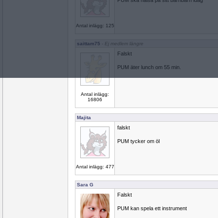
PUM ska hälsa på sitt barnbarn idag
Antal inlägg: 125
saittam75
- Ej medlem längre
Falskt
PUM äter lunch om 55 min.
Antal inlägg:
16806
Majita
falskt
PUM tycker om öl
Antal inlägg: 477
Sara G
Falskt
PUM kan spela ett instrument