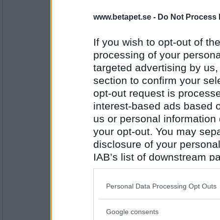
Nja Vab iaf
PUM förlorade just 50 i rating
www.betapet.se -
Do Not Process 
If you wish to opt-out of the
Antal inlägg: 556
processing of your personal
maddizen
targeted advertising by us
falskt
section to confirm your sel
PUM har mer än 1400 i rang
opt-out request is proces
interest-based ads based o
us or personal information d
Antal inlägg: 154
your opt-out. You may separ
heleri81
disclosure of your personal
Sant
IAB’s list of downstream pa
PUM är förälder
also be disclosed by us to 
Downstream Participants
th
Personal Data Processing Opt Outs
Antal inlägg: 556
third parties.
gigan
Google consents
Please note that this web
Sant