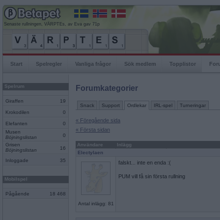
Senaste rullningen, VÄRPTEs, av Eva gav 71p
Start
Spelregler
Vanliga frågor
Sök medlem
Topplistor
For
Spelrum
Forumkategorier
Giraffen
19
Snack
Support
Ordlekar
IRL-spel
Turneringar
Krokodilen
0
« Föregående sida
Elefanten
0
« Första sidan
Musen
0
Böjningslistan
Grisen
Användare
Inlägg
16
Böjningslistan
Electylaen
Inloggade
35
falskt... inte en enda :(
PUM vill få sin första rullning
Mobilspel
Pågående
18 468
Antal inlägg: 81