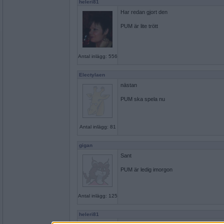
heleri81
Har redan gjort den
PUM är lite trött
Antal inlägg: 556
Electylaen
nästan
PUM ska spela nu
Antal inlägg: 81
gigan
Sant
PUM är ledig imorgon
Antal inlägg: 125
heleri81