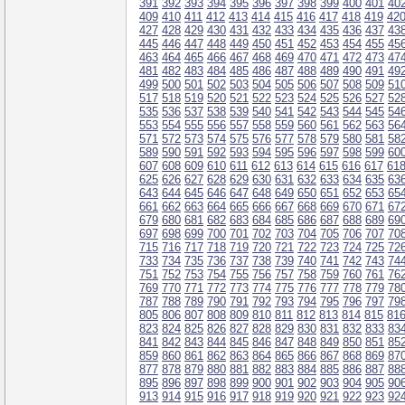
391
392
393
394
395
396
397
398
399
400
401
40
409
410
411
412
413
414
415
416
417
418
419
42
427
428
429
430
431
432
433
434
435
436
437
43
445
446
447
448
449
450
451
452
453
454
455
45
463
464
465
466
467
468
469
470
471
472
473
47
481
482
483
484
485
486
487
488
489
490
491
49
499
500
501
502
503
504
505
506
507
508
509
51
517
518
519
520
521
522
523
524
525
526
527
52
535
536
537
538
539
540
541
542
543
544
545
54
553
554
555
556
557
558
559
560
561
562
563
56
571
572
573
574
575
576
577
578
579
580
581
58
589
590
591
592
593
594
595
596
597
598
599
60
607
608
609
610
611
612
613
614
615
616
617
61
625
626
627
628
629
630
631
632
633
634
635
63
643
644
645
646
647
648
649
650
651
652
653
65
661
662
663
664
665
666
667
668
669
670
671
67
679
680
681
682
683
684
685
686
687
688
689
69
697
698
699
700
701
702
703
704
705
706
707
70
715
716
717
718
719
720
721
722
723
724
725
72
733
734
735
736
737
738
739
740
741
742
743
74
751
752
753
754
755
756
757
758
759
760
761
76
769
770
771
772
773
774
775
776
777
778
779
78
787
788
789
790
791
792
793
794
795
796
797
79
805
806
807
808
809
810
811
812
813
814
815
81
823
824
825
826
827
828
829
830
831
832
833
83
841
842
843
844
845
846
847
848
849
850
851
85
859
860
861
862
863
864
865
866
867
868
869
87
877
878
879
880
881
882
883
884
885
886
887
88
895
896
897
898
899
900
901
902
903
904
905
90
913
914
915
916
917
918
919
920
921
922
923
92