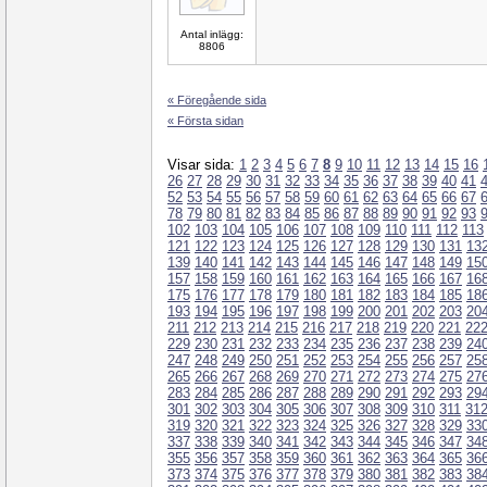
Antal inlägg:
8806
« Föregående sida
« Första sidan
Visar sida:
1
2
3
4
5
6
7
8
9
10
11
12
13
14
15
16
26
27
28
29
30
31
32
33
34
35
36
37
38
39
40
41
52
53
54
55
56
57
58
59
60
61
62
63
64
65
66
67
78
79
80
81
82
83
84
85
86
87
88
89
90
91
92
93
102
103
104
105
106
107
108
109
110
111
112
113
121
122
123
124
125
126
127
128
129
130
131
13
139
140
141
142
143
144
145
146
147
148
149
15
157
158
159
160
161
162
163
164
165
166
167
16
175
176
177
178
179
180
181
182
183
184
185
18
193
194
195
196
197
198
199
200
201
202
203
20
211
212
213
214
215
216
217
218
219
220
221
22
229
230
231
232
233
234
235
236
237
238
239
24
247
248
249
250
251
252
253
254
255
256
257
25
265
266
267
268
269
270
271
272
273
274
275
27
283
284
285
286
287
288
289
290
291
292
293
29
301
302
303
304
305
306
307
308
309
310
311
31
319
320
321
322
323
324
325
326
327
328
329
33
337
338
339
340
341
342
343
344
345
346
347
34
355
356
357
358
359
360
361
362
363
364
365
36
373
374
375
376
377
378
379
380
381
382
383
38