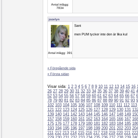
Antal inlägg:
7834
jozelyn
Sant
men PUM tycker inte den är lika kul
Antal inlägg: 391
« Föregående sida
« Första sidan
Visar sida:
1
2
3
4
5
6
7
8
9
10
11
12
13
14
15
16
26
27
28
29
30
31
32
33
34
35
36
37
38
39
40
41
52
53
54
55
56
57
58
59
60
61
62
63
64
65
66
67
78
79
80
81
82
83
84
85
86
87
88
89
90
91
92
93
102
103
104
105
106
107
108
109
110
111
112
113
121
122
123
124
125
126
127
128
129
130
131
13
139
140
141
142
143
144
145
146
147
148
149
15
157
158
159
160
161
162
163
164
165
166
167
16
175
176
177
178
179
180
181
182
183
184
185
18
193
194
195
196
197
198
199
200
201
202
203
20
211
212
213
214
215
216
217
218
219
220
221
22
229
230
231
232
233
234
235
236
237
238
239
24