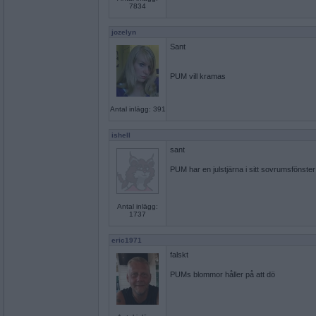
7834
jozelyn
Sant
PUM vill kramas
Antal inlägg: 391
ishell
sant
PUM har en julstjärna i sitt sovrumsfönster
Antal inlägg:
1737
eric1971
falskt
PUMs blommor håller på att dö