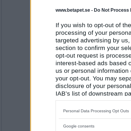
ishell
www.betapet.se -
Do Not Process 
falskt
du följer idol
If you wish to opt-out of the
processing of your personal
Antal inlägg:
targeted advertising by us
1737
section to confirm your sel
eric1971
opt-out request is proces
falskt
interest-based ads based o
PUM borde nog sova nu
us or personal information d
your opt-out. You may separ
Antal inlägg:
disclosure of your personal
7834
IAB’s list of downstream pa
ishell
also be disclosed by us to 
falskt
Downstream Participants
th
Personal Data Processing Opt Outs
du har mycket att stå i, i morgon
third parties.
Google consents
Antal inlägg:
Please note that this web
1737