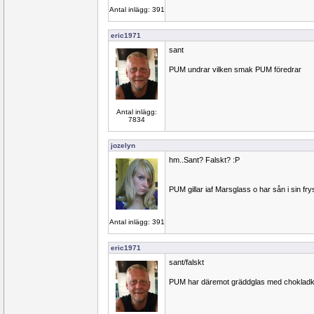
Antal inlägg: 391
eric1971
sant
PUM undrar vilken smak PUM föredrar
Antal inlägg:
7834
jozelyn
hm..Sant? Falskt? :P
PUM gillar iaf Marsglass o har sån i sin fry
Antal inlägg: 391
eric1971
sant/falskt
PUM har däremot gräddglas med chokladkr