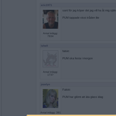
eric1971
sant för jag köper det jag vill ha åt mig själ
PUM tappade visst tråden lite
Antal inlägg:
7834
ishell
falskt
PUM ska festa i morgon
Antal inlägg:
1737
jozelyn
Falskt
PUM har glömt att äta glass idag
Antal inlägg: 391