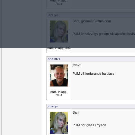
Antal inlägg:
7834
jozelyn
Sant, glömmer vattna dom
PUM är halvvägs genom julklappsinköpslis
Antal inlägg: 391
eric1971
falskt
PUM vill fortfarande ha glass
Antal inlägg:
7834
jozelyn
Sant
PUM har glass i frysen