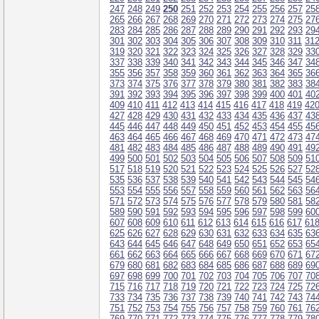
247
248
249
250
251
252
253
254
255
256
257
25
265
266
267
268
269
270
271
272
273
274
275
27
283
284
285
286
287
288
289
290
291
292
293
29
301
302
303
304
305
306
307
308
309
310
311
31
319
320
321
322
323
324
325
326
327
328
329
33
337
338
339
340
341
342
343
344
345
346
347
34
355
356
357
358
359
360
361
362
363
364
365
36
373
374
375
376
377
378
379
380
381
382
383
38
391
392
393
394
395
396
397
398
399
400
401
40
409
410
411
412
413
414
415
416
417
418
419
42
427
428
429
430
431
432
433
434
435
436
437
43
445
446
447
448
449
450
451
452
453
454
455
45
463
464
465
466
467
468
469
470
471
472
473
47
481
482
483
484
485
486
487
488
489
490
491
49
499
500
501
502
503
504
505
506
507
508
509
51
517
518
519
520
521
522
523
524
525
526
527
52
535
536
537
538
539
540
541
542
543
544
545
54
553
554
555
556
557
558
559
560
561
562
563
56
571
572
573
574
575
576
577
578
579
580
581
58
589
590
591
592
593
594
595
596
597
598
599
60
607
608
609
610
611
612
613
614
615
616
617
61
625
626
627
628
629
630
631
632
633
634
635
63
643
644
645
646
647
648
649
650
651
652
653
65
661
662
663
664
665
666
667
668
669
670
671
67
679
680
681
682
683
684
685
686
687
688
689
69
697
698
699
700
701
702
703
704
705
706
707
70
715
716
717
718
719
720
721
722
723
724
725
72
733
734
735
736
737
738
739
740
741
742
743
74
751
752
753
754
755
756
757
758
759
760
761
76
769
770
771
772
773
774
775
776
777
778
779
78