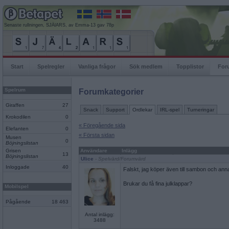
Senaste rullningen, SJÄlARS, av Emma-13 gav 78p
Start
Spelregler
Vanliga frågor
Sök medlem
Topplistor
For
Spelrum
Forumkategorier
Giraffen
27
Snack
Support
Ordlekar
IRL-spel
Turneringar
Krokodilen
0
« Föregående sida
Elefanten
0
« Första sidan
Musen
0
Böjningslistan
Grisen
Användare
Inlägg
13
Böjningslistan
Ulice
- Spelvärd/Forumvärd
Inloggade
40
Falskt, jag köper även till sambon och annat
Brukar du få fina julklappar?
Mobilspel
Pågående
18 463
Antal inlägg:
3488