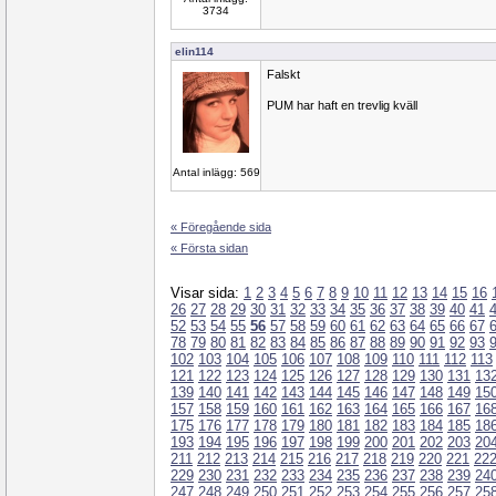
3734
elin114
Falskt
PUM har haft en trevlig kväll
Antal inlägg: 569
« Föregående sida
« Första sidan
Visar sida:
1
2
3
4
5
6
7
8
9
10
11
12
13
14
15
16
26
27
28
29
30
31
32
33
34
35
36
37
38
39
40
41
52
53
54
55
56
57
58
59
60
61
62
63
64
65
66
67
78
79
80
81
82
83
84
85
86
87
88
89
90
91
92
93
102
103
104
105
106
107
108
109
110
111
112
113
121
122
123
124
125
126
127
128
129
130
131
13
139
140
141
142
143
144
145
146
147
148
149
15
157
158
159
160
161
162
163
164
165
166
167
16
175
176
177
178
179
180
181
182
183
184
185
18
193
194
195
196
197
198
199
200
201
202
203
20
211
212
213
214
215
216
217
218
219
220
221
22
229
230
231
232
233
234
235
236
237
238
239
24
247
248
249
250
251
252
253
254
255
256
257
25