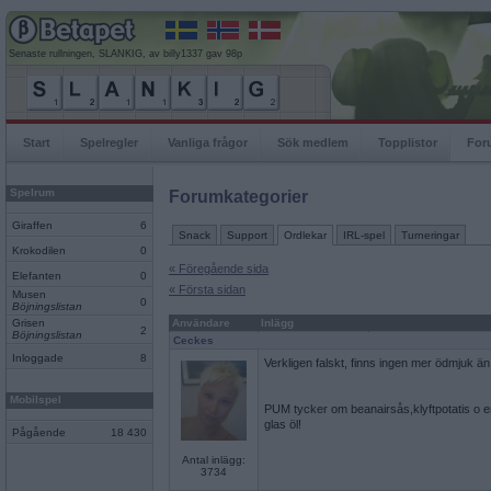
Senaste rullningen, SLANKIG, av billy1337 gav 98p
Start
Spelregler
Vanliga frågor
Sök medlem
Topplistor
For
Spelrum
Forumkategorier
Giraffen
6
Snack
Support
Ordlekar
IRL-spel
Turneringar
Krokodilen
0
« Föregående sida
Elefanten
0
« Första sidan
Musen
0
Böjningslistan
Grisen
Användare
Inlägg
2
Böjningslistan
Ceckes
Inloggade
8
Verkligen falskt, finns ingen mer ödmjuk än 
Mobilspel
PUM tycker om beanairsås,klyftpotatis o en saf
glas öl!
Pågående
18 430
Antal inlägg:
3734