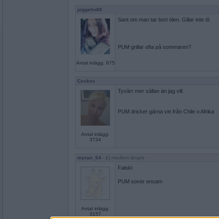
piggelin88
Sant om man tar bort ölen. Gillar inte öl.
PUM grillar ofta på sommaren?
Antal inlägg: 675
Ceckes
Tyvärr mer sällan än jag vill.
PUM dricker gärna vin från Chile o Afrika
Antal inlägg:
3734
myran_64
- Ej medlem längre
Falskt
PUM sover ensam
Antal inlägg:
3157