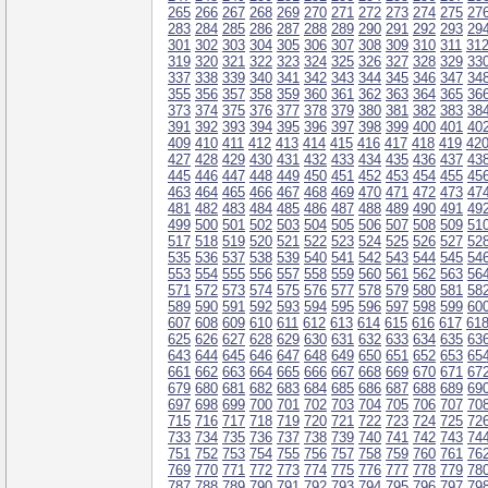
265
266
267
268
269
270
271
272
273
274
275
27
283
284
285
286
287
288
289
290
291
292
293
29
301
302
303
304
305
306
307
308
309
310
311
31
319
320
321
322
323
324
325
326
327
328
329
33
337
338
339
340
341
342
343
344
345
346
347
34
355
356
357
358
359
360
361
362
363
364
365
36
373
374
375
376
377
378
379
380
381
382
383
38
391
392
393
394
395
396
397
398
399
400
401
40
409
410
411
412
413
414
415
416
417
418
419
42
427
428
429
430
431
432
433
434
435
436
437
43
445
446
447
448
449
450
451
452
453
454
455
45
463
464
465
466
467
468
469
470
471
472
473
47
481
482
483
484
485
486
487
488
489
490
491
49
499
500
501
502
503
504
505
506
507
508
509
51
517
518
519
520
521
522
523
524
525
526
527
52
535
536
537
538
539
540
541
542
543
544
545
54
553
554
555
556
557
558
559
560
561
562
563
56
571
572
573
574
575
576
577
578
579
580
581
58
589
590
591
592
593
594
595
596
597
598
599
60
607
608
609
610
611
612
613
614
615
616
617
61
625
626
627
628
629
630
631
632
633
634
635
63
643
644
645
646
647
648
649
650
651
652
653
65
661
662
663
664
665
666
667
668
669
670
671
67
679
680
681
682
683
684
685
686
687
688
689
69
697
698
699
700
701
702
703
704
705
706
707
70
715
716
717
718
719
720
721
722
723
724
725
72
733
734
735
736
737
738
739
740
741
742
743
74
751
752
753
754
755
756
757
758
759
760
761
76
769
770
771
772
773
774
775
776
777
778
779
78
787
788
789
790
791
792
793
794
795
796
797
79