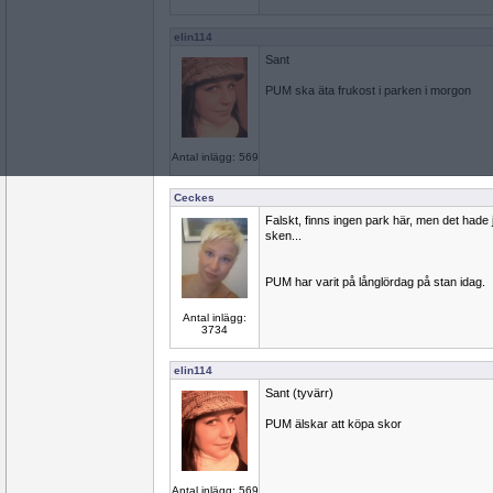
elin114
Sant
PUM ska äta frukost i parken i morgon
Antal inlägg: 569
Ceckes
Falskt, finns ingen park här, men det hade 
sken...
PUM har varit på långlördag på stan idag.
Antal inlägg:
3734
elin114
Sant (tyvärr)
PUM älskar att köpa skor
Antal inlägg: 569