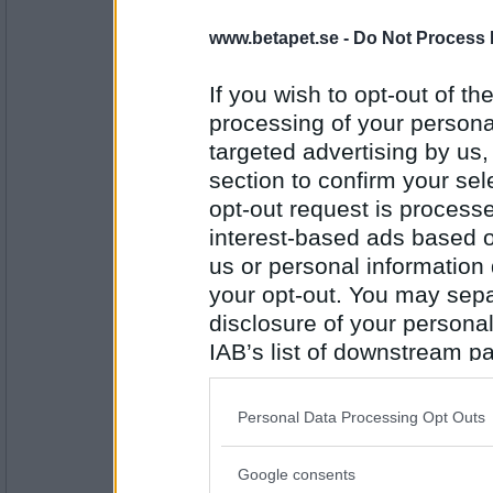
Ceckes
www.betapet.se -
Do Not Process 
Sant
If you wish to opt-out of the
PUM tycker om leguaner
processing of your personal
targeted advertising by us
Antal inlägg:
3734
section to confirm your sel
opt-out request is proces
Tinna
Falskt.
interest-based ads based o
PUM är trött..
us or personal information d
your opt-out. You may separ
disclosure of your personal
Antal inlägg:
20250
IAB’s list of downstream pa
also be disclosed by us to 
tattarfinkel
falskt
Downstream Participants
th
Personal Data Processing Opt Outs
PUM är morgontrött
third parties.
Google consents
Please note that this web
Antal inlägg: