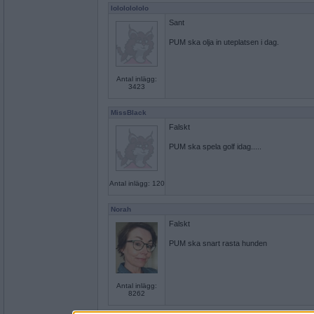
lolololololo
Sant
PUM ska olja in uteplatsen i dag.
Antal inlägg:
3423
MissBlack
Falskt
PUM ska spela golf idag.....
Antal inlägg: 120
Norah
Falskt
PUM ska snart rasta hunden
Antal inlägg:
8262