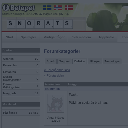
Senaste rullningen, SNORAtS, av magnus1908 gav 70p
Start
Spelregler
Vanliga frågor
Sök medlem
Topplistor
For
Spelrum
Forumkategorier
Giraffen
10
Snack
Support
Ordlekar
IRL-spel
Turneringar
Krokodilen
0
« Föregående sida
Elefanten
0
« Första sidan
Musen
0
Böjningslistan
Grisen
Användare
Inlägg
1
Böjningslistan
en dum en
Inloggade
11
Falskt
PUM har sovit rätt bra i natt.
Mobilspel
Pågående
18 452
Antal inlägg:
13194