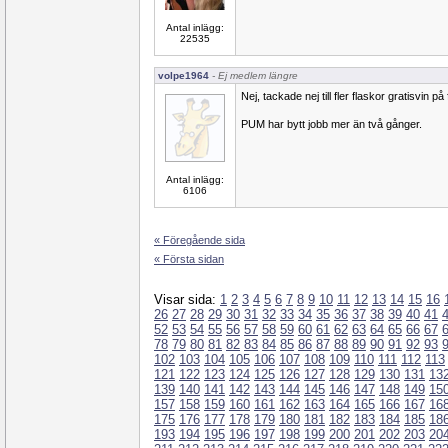
Antal inlägg:
22535
volpe1964
- Ej medlem längre
Nej, tackade nej till fler flaskor gratisvin på 
PUM har bytt jobb mer än två gånger.
Antal inlägg:
6106
« Föregående sida
« Första sidan
Visar sida:
1
2
3
4
5
6
7
8
9
10
11
12
13
14
15
16
26
27
28
29
30
31
32
33
34
35
36
37
38
39
40
41
52
53
54
55
56
57
58
59
60
61
62
63
64
65
66
67
78
79
80
81
82
83
84
85
86
87
88
89
90
91
92
93
102
103
104
105
106
107
108
109
110
111
112
113
121
122
123
124
125
126
127
128
129
130
131
13
139
140
141
142
143
144
145
146
147
148
149
15
157
158
159
160
161
162
163
164
165
166
167
16
175
176
177
178
179
180
181
182
183
184
185
18
193
194
195
196
197
198
199
200
201
202
203
20