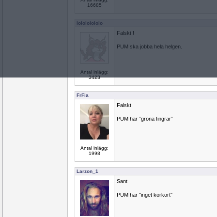
16685
lolololololo
Falskt!!
PUM ska jobba hela helgen.
Antal inlägg:
3423
FrFia
Falskt
PUM har ”gröna fingrar”
Antal inlägg:
1998
Larzon_1
Sant
PUM har "inget körkort"