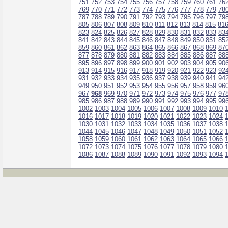
751
752
753
754
755
756
757
758
759
760
761
76
769
770
771
772
773
774
775
776
777
778
779
78
787
788
789
790
791
792
793
794
795
796
797
79
805
806
807
808
809
810
811
812
813
814
815
81
823
824
825
826
827
828
829
830
831
832
833
83
841
842
843
844
845
846
847
848
849
850
851
85
859
860
861
862
863
864
865
866
867
868
869
87
877
878
879
880
881
882
883
884
885
886
887
88
895
896
897
898
899
900
901
902
903
904
905
90
913
914
915
916
917
918
919
920
921
922
923
92
931
932
933
934
935
936
937
938
939
940
941
94
949
950
951
952
953
954
955
956
957
958
959
96
967
968
969
970
971
972
973
974
975
976
977
97
985
986
987
988
989
990
991
992
993
994
995
99
1002
1003
1004
1005
1006
1007
1008
1009
1010
1016
1017
1018
1019
1020
1021
1022
1023
1024
1030
1031
1032
1033
1034
1035
1036
1037
1038
1044
1045
1046
1047
1048
1049
1050
1051
1052
1058
1059
1060
1061
1062
1063
1064
1065
1066
1072
1073
1074
1075
1076
1077
1078
1079
1080
1086
1087
1088
1089
1090
1091
1092
1093
1094