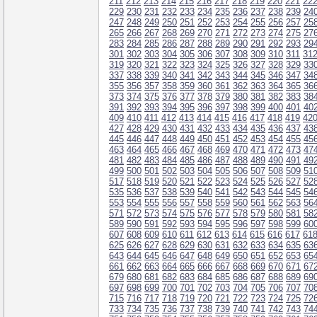
211
212
213
214
215
216
217
218
219
220
221
22
229
230
231
232
233
234
235
236
237
238
239
24
247
248
249
250
251
252
253
254
255
256
257
25
265
266
267
268
269
270
271
272
273
274
275
27
283
284
285
286
287
288
289
290
291
292
293
29
301
302
303
304
305
306
307
308
309
310
311
31
319
320
321
322
323
324
325
326
327
328
329
33
337
338
339
340
341
342
343
344
345
346
347
34
355
356
357
358
359
360
361
362
363
364
365
36
373
374
375
376
377
378
379
380
381
382
383
38
391
392
393
394
395
396
397
398
399
400
401
40
409
410
411
412
413
414
415
416
417
418
419
42
427
428
429
430
431
432
433
434
435
436
437
43
445
446
447
448
449
450
451
452
453
454
455
45
463
464
465
466
467
468
469
470
471
472
473
47
481
482
483
484
485
486
487
488
489
490
491
49
499
500
501
502
503
504
505
506
507
508
509
51
517
518
519
520
521
522
523
524
525
526
527
52
535
536
537
538
539
540
541
542
543
544
545
54
553
554
555
556
557
558
559
560
561
562
563
56
571
572
573
574
575
576
577
578
579
580
581
58
589
590
591
592
593
594
595
596
597
598
599
60
607
608
609
610
611
612
613
614
615
616
617
61
625
626
627
628
629
630
631
632
633
634
635
63
643
644
645
646
647
648
649
650
651
652
653
65
661
662
663
664
665
666
667
668
669
670
671
67
679
680
681
682
683
684
685
686
687
688
689
69
697
698
699
700
701
702
703
704
705
706
707
70
715
716
717
718
719
720
721
722
723
724
725
72
733
734
735
736
737
738
739
740
741
742
743
74