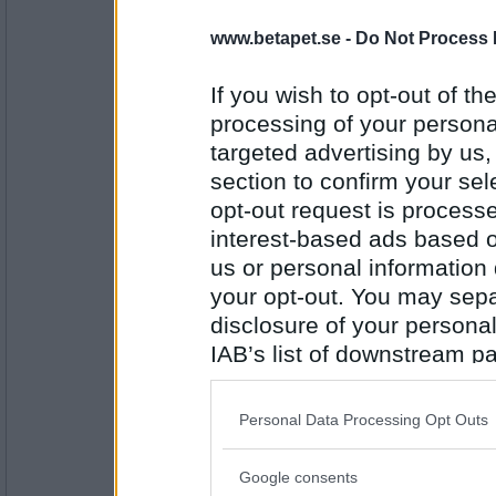
Mysthique
Falskt, har ingen, men ska väl "rasta" barn
www.betapet.se -
Do Not Process 
PUM spelar helst Panik, på Betapet.
If you wish to opt-out of the
processing of your personal
Antal inlägg: 162
targeted advertising by us
Norah
section to confirm your sel
Falskt
opt-out request is proces
PUM spelar bara i betaappen
interest-based ads based o
us or personal information d
your opt-out. You may separ
Antal inlägg:
8262
disclosure of your personal
Jelenas77
IAB’s list of downstream pa
Sant
also be disclosed by us to 
PUM är Betapetberoende.
Downstream Participants
th
Personal Data Processing Opt Outs
third parties.
Antal inlägg:
Google consents
1798
Please note that this web