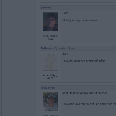
travmys
Sant
PUM lyser upp i vårvärmen!
Antal inlägg:
7110
Bellarom
- Ej medlem längre
Sant
PUM har alltid nya projekt på gång
Antal inlägg:
4220
remvanrijn
sant , fast det gamla drar ut på tiden ...
PUM kan leva med huset i en enda stor rö
Antal inlägg: