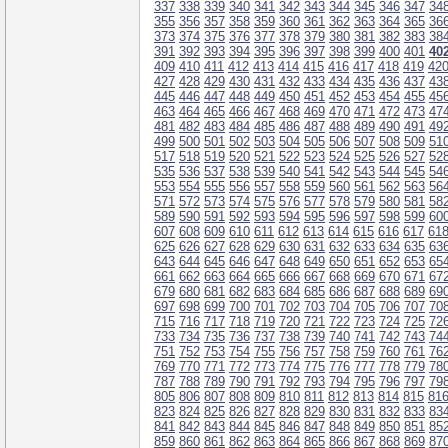
337
338
339
340
341
342
343
344
345
346
347
34
355
356
357
358
359
360
361
362
363
364
365
36
373
374
375
376
377
378
379
380
381
382
383
38
391
392
393
394
395
396
397
398
399
400
401
40
409
410
411
412
413
414
415
416
417
418
419
42
427
428
429
430
431
432
433
434
435
436
437
43
445
446
447
448
449
450
451
452
453
454
455
45
463
464
465
466
467
468
469
470
471
472
473
47
481
482
483
484
485
486
487
488
489
490
491
49
499
500
501
502
503
504
505
506
507
508
509
51
517
518
519
520
521
522
523
524
525
526
527
52
535
536
537
538
539
540
541
542
543
544
545
54
553
554
555
556
557
558
559
560
561
562
563
56
571
572
573
574
575
576
577
578
579
580
581
58
589
590
591
592
593
594
595
596
597
598
599
60
607
608
609
610
611
612
613
614
615
616
617
61
625
626
627
628
629
630
631
632
633
634
635
63
643
644
645
646
647
648
649
650
651
652
653
65
661
662
663
664
665
666
667
668
669
670
671
67
679
680
681
682
683
684
685
686
687
688
689
69
697
698
699
700
701
702
703
704
705
706
707
70
715
716
717
718
719
720
721
722
723
724
725
72
733
734
735
736
737
738
739
740
741
742
743
74
751
752
753
754
755
756
757
758
759
760
761
76
769
770
771
772
773
774
775
776
777
778
779
78
787
788
789
790
791
792
793
794
795
796
797
79
805
806
807
808
809
810
811
812
813
814
815
81
823
824
825
826
827
828
829
830
831
832
833
83
841
842
843
844
845
846
847
848
849
850
851
85
859
860
861
862
863
864
865
866
867
868
869
87