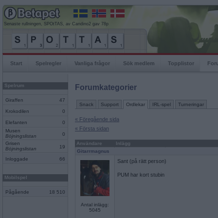
Senaste rullningen, SPOtTAS, av Candino2 gav 78p
Start
Spelregler
Vanliga frågor
Sök medlem
Topplistor
For
Spelrum
Forumkategorier
Giraffen
47
Snack
Support
Ordlekar
IRL-spel
Turneringar
Krokodilen
0
« Föregående sida
Elefanten
0
« Första sidan
Musen
0
Böjningslistan
Grisen
Användare
Inlägg
19
Böjningslistan
Gitarrmagnus
Inloggade
66
Sant (på rätt person)
PUM har kort stubin
Mobilspel
Pågående
18 510
Antal inlägg:
5045