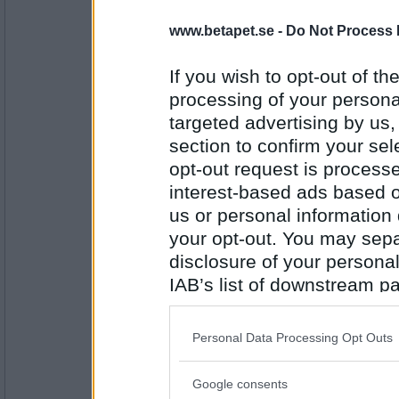
PUM har åkt på smester i träningsoverall
www.betapet.se -
Do Not Process 
Antal inlägg:
5045
If you wish to opt-out of the
processing of your personal
Kiruna_Linda
targeted advertising by us
falskt
section to confirm your sel
PUM kan inte simma
opt-out request is proces
Antal inlägg: 338
interest-based ads based o
Gitarrmagnus
us or personal information d
Falskt
your opt-out. You may separ
PUM är gift
disclosure of your personal
IAB’s list of downstream pa
Antal inlägg:
also be disclosed by us to 
5045
Downstream Participants
th
Personal Data Processing Opt Outs
Kiruna_Linda
third parties.
falskt
Google consents
PUM Sover
Please note that this web