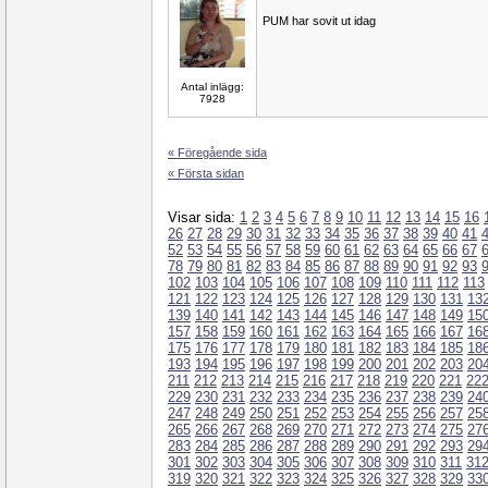
PUM har sovit ut idag
Antal inlägg:
7928
« Föregående sida
« Första sidan
Visar sida:
1
2
3
4
5
6
7
8
9
10
11
12
13
14
15
16
26
27
28
29
30
31
32
33
34
35
36
37
38
39
40
41
52
53
54
55
56
57
58
59
60
61
62
63
64
65
66
67
78
79
80
81
82
83
84
85
86
87
88
89
90
91
92
93
102
103
104
105
106
107
108
109
110
111
112
113
121
122
123
124
125
126
127
128
129
130
131
13
139
140
141
142
143
144
145
146
147
148
149
15
157
158
159
160
161
162
163
164
165
166
167
16
175
176
177
178
179
180
181
182
183
184
185
18
193
194
195
196
197
198
199
200
201
202
203
20
211
212
213
214
215
216
217
218
219
220
221
22
229
230
231
232
233
234
235
236
237
238
239
24
247
248
249
250
251
252
253
254
255
256
257
25
265
266
267
268
269
270
271
272
273
274
275
27
283
284
285
286
287
288
289
290
291
292
293
29
301
302
303
304
305
306
307
308
309
310
311
31
319
320
321
322
323
324
325
326
327
328
329
33