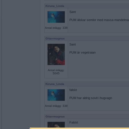
Kiruna_Linda
Sant
PUM älskar semlor med massa mandelma
Antal inlägg: 338
Gitarrmagnus
Sant
PUM är vegetraian
Antal inlägg:
5045
Kiruna_Linda
falskt
PUM har aldrig sovit i hugvagn
Antal inlägg: 338
Gitarrmagnus
Falskt