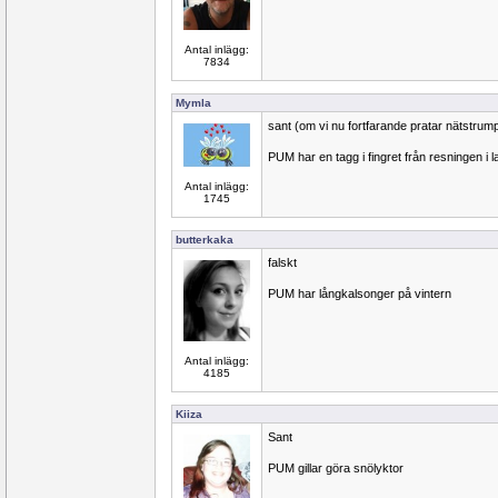
Antal inlägg:
7834
Mymla
sant (om vi nu fortfarande pratar nätstrump
PUM har en tagg i fingret från resningen i l
Antal inlägg:
1745
butterkaka
falskt
PUM har långkalsonger på vintern
Antal inlägg:
4185
Kiiza
Sant
PUM gillar göra snölyktor