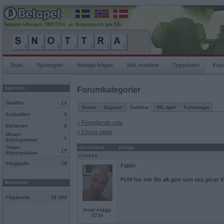
Senaste rullningen, SNOTTrA, av Stegosaurus6 gav 62p
Start
Spelregler
Vanliga frågor
Sök medlem
Topplistor
For
Spelrum
Forumkategorier
Giraffen
13
Snack
Support
Ordlekar
IRL-spel
Turneringar
Krokodilen
0
« Föregående sida
Elefanten
0
« Första sidan
Musen
1
Böjningslistan
Grisen
Användare
Inlägg
15
Böjningslistan
Ceckes
Inloggade
29
Falskt
PUM har inte fått allt gjort som ska göras 
Mobilspel
Pågående
18 399
Antal inlägg:
3734