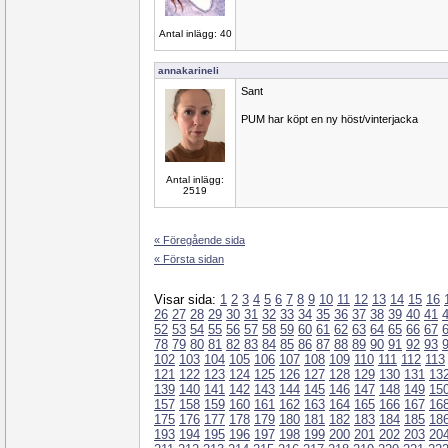
Antal inlägg: 40
annakarineli
Sant
PUM har köpt en ny höst/vinterjacka
Antal inlägg:
2519
« Föregående sida
« Första sidan
Visar sida:
1
2
3
4
5
6
7
8
9
10
11
12
13
14
15
16
26
27
28
29
30
31
32
33
34
35
36
37
38
39
40
41
52
53
54
55
56
57
58
59
60
61
62
63
64
65
66
67
78
79
80
81
82
83
84
85
86
87
88
89
90
91
92
93
102
103
104
105
106
107
108
109
110
111
112
113
121
122
123
124
125
126
127
128
129
130
131
13
139
140
141
142
143
144
145
146
147
148
149
15
157
158
159
160
161
162
163
164
165
166
167
16
175
176
177
178
179
180
181
182
183
184
185
18
193
194
195
196
197
198
199
200
201
202
203
20