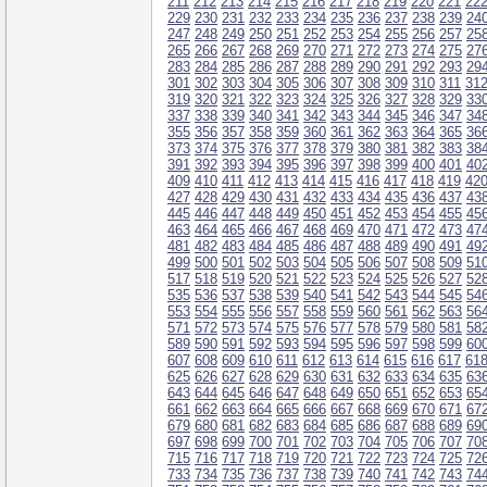
211
212
213
214
215
216
217
218
219
220
221
22
229
230
231
232
233
234
235
236
237
238
239
24
247
248
249
250
251
252
253
254
255
256
257
25
265
266
267
268
269
270
271
272
273
274
275
27
283
284
285
286
287
288
289
290
291
292
293
29
301
302
303
304
305
306
307
308
309
310
311
31
319
320
321
322
323
324
325
326
327
328
329
33
337
338
339
340
341
342
343
344
345
346
347
34
355
356
357
358
359
360
361
362
363
364
365
36
373
374
375
376
377
378
379
380
381
382
383
38
391
392
393
394
395
396
397
398
399
400
401
40
409
410
411
412
413
414
415
416
417
418
419
42
427
428
429
430
431
432
433
434
435
436
437
43
445
446
447
448
449
450
451
452
453
454
455
45
463
464
465
466
467
468
469
470
471
472
473
47
481
482
483
484
485
486
487
488
489
490
491
49
499
500
501
502
503
504
505
506
507
508
509
51
517
518
519
520
521
522
523
524
525
526
527
52
535
536
537
538
539
540
541
542
543
544
545
54
553
554
555
556
557
558
559
560
561
562
563
56
571
572
573
574
575
576
577
578
579
580
581
58
589
590
591
592
593
594
595
596
597
598
599
60
607
608
609
610
611
612
613
614
615
616
617
61
625
626
627
628
629
630
631
632
633
634
635
63
643
644
645
646
647
648
649
650
651
652
653
65
661
662
663
664
665
666
667
668
669
670
671
67
679
680
681
682
683
684
685
686
687
688
689
69
697
698
699
700
701
702
703
704
705
706
707
70
715
716
717
718
719
720
721
722
723
724
725
72
733
734
735
736
737
738
739
740
741
742
743
74