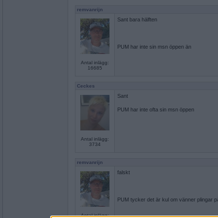
remvanrijn
Sant bara hälften
PUM har inte sin msn öppen än
Antal inlägg:
16685
Ceckes
Sant
PUM har inte ofta sin msn öppen
Antal inlägg:
3734
remvanrijn
falskt
PUM tycker det är kul om vänner plingar 
Antal inlägg: