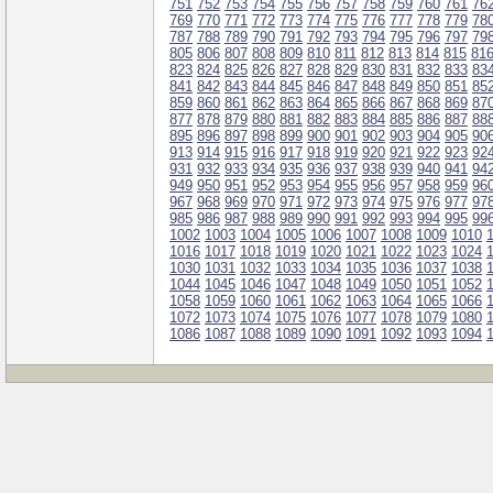
751
752
753
754
755
756
757
758
759
760
761
76
769
770
771
772
773
774
775
776
777
778
779
78
787
788
789
790
791
792
793
794
795
796
797
79
805
806
807
808
809
810
811
812
813
814
815
81
823
824
825
826
827
828
829
830
831
832
833
83
841
842
843
844
845
846
847
848
849
850
851
85
859
860
861
862
863
864
865
866
867
868
869
87
877
878
879
880
881
882
883
884
885
886
887
88
895
896
897
898
899
900
901
902
903
904
905
90
913
914
915
916
917
918
919
920
921
922
923
92
931
932
933
934
935
936
937
938
939
940
941
94
949
950
951
952
953
954
955
956
957
958
959
96
967
968
969
970
971
972
973
974
975
976
977
97
985
986
987
988
989
990
991
992
993
994
995
99
1002
1003
1004
1005
1006
1007
1008
1009
1010
1016
1017
1018
1019
1020
1021
1022
1023
1024
1030
1031
1032
1033
1034
1035
1036
1037
1038
1044
1045
1046
1047
1048
1049
1050
1051
1052
1058
1059
1060
1061
1062
1063
1064
1065
1066
1072
1073
1074
1075
1076
1077
1078
1079
1080
1086
1087
1088
1089
1090
1091
1092
1093
1094