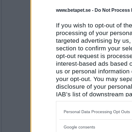
16685
www.betapet.se -
Do Not Process 
Ceckes
Sant om det inte är för många på en gång fö
If you wish to opt-out of the
Blir PÖM stressad o känner sig jagad o ag
processing of your personal
targeted advertising by us
Antal inlägg:
section to confirm your sel
3734
opt-out request is proces
Blåst
interest-based ads based o
Sant (tror jag att jag räknat ut......)
us or personal information d
your opt-out. You may separ
PUM sov när jag skrev det här inlägget
disclosure of your personal
Antal inlägg: 54
IAB’s list of downstream pa
also be disclosed by us to 
Kiiza
Downstream Participants
th
Sant
Personal Data Processing Opt Outs
third parties.
PUM ska kratta all löv blåsten har virrvlat 
Google consents
Please note that this web