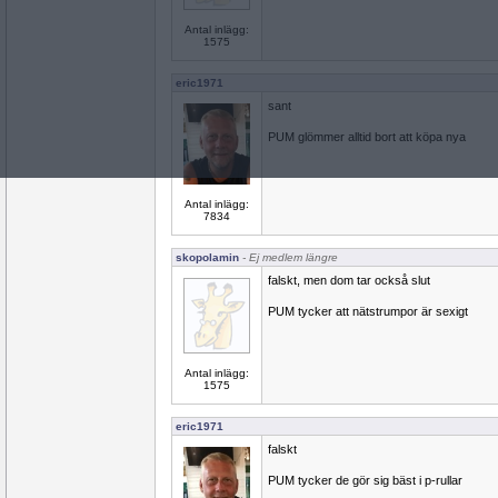
Antal inlägg:
1575
eric1971
sant
PUM glömmer alltid bort att köpa nya
Antal inlägg:
7834
skopolamin
- Ej medlem längre
falskt, men dom tar också slut
PUM tycker att nätstrumpor är sexigt
Antal inlägg:
1575
eric1971
falskt
PUM tycker de gör sig bäst i p-rullar