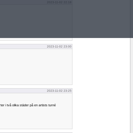
2023-11-02 22:18
2023-11-02 23:00
2023-11-02 23:25
er i två olika städer på en artists turné