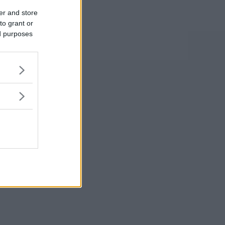
er and store
to grant or
ed purposes