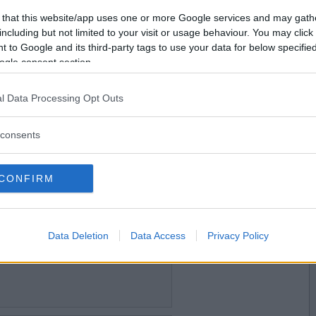
2023-10-31 21:52
Vill du bli
 that this website/app uses one or more Google services and may gath
medlem?
including but not limited to your visit or usage behaviour. You may click 
odis
 to Google and its third-party tags to use your data for below specifi
Skapa nytt konto
ogle consent section.
l Data Processing Opt Outs
2023-11-01 07:02
consents
CONFIRM
2023-11-02 13:13
Data Deletion
Data Access
Privacy Policy
bum