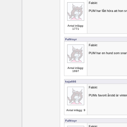
Falskt
PUM har fått höra att hon s
Antal inlägg:
1771
Fulfrisyr
Falskt
PUM har en hund som snar
Antal inlägg:
1697
kaja666
Falskt
PUMs favorit årstid är vinte
Antal inlägg: 9
Fulfrisyr
Falskt