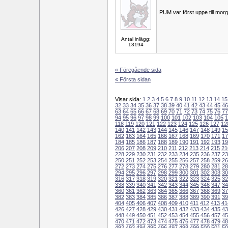
PUM var först uppe till mor
Antal inlägg:
13194
« Föregående sida
« Första sidan
Visar sida:
1
2
3
4
5
6
7
8
9
10
11
12
13
14
15
32
33
34
35
36
37
38
39
40
41
42
43
44
45
46
63
64
65
66
67
68
69
70
71
72
73
74
75
76
77
94
95
96
97
98
99
100
101
102
103
104
105
1
118
119
120
121
122
123
124
125
126
127
12
140
141
142
143
144
145
146
147
148
149
15
162
163
164
165
166
167
168
169
170
171
17
184
185
186
187
188
189
190
191
192
193
19
206
207
208
209
210
211
212
213
214
215
21
228
229
230
231
232
233
234
235
236
237
23
250
251
252
253
254
255
256
257
258
259
26
272
273
274
275
276
277
278
279
280
281
28
294
295
296
297
298
299
300
301
302
303
30
316
317
318
319
320
321
322
323
324
325
32
338
339
340
341
342
343
344
345
346
347
34
360
361
362
363
364
365
366
367
368
369
37
382
383
384
385
386
387
388
389
390
391
39
404
405
406
407
408
409
410
411
412
413
41
426
427
428
429
430
431
432
433
434
435
43
448
449
450
451
452
453
454
455
456
457
45
470
471
472
473
474
475
476
477
478
479
48
492
493
494
495
496
497
498
499
500
501
50