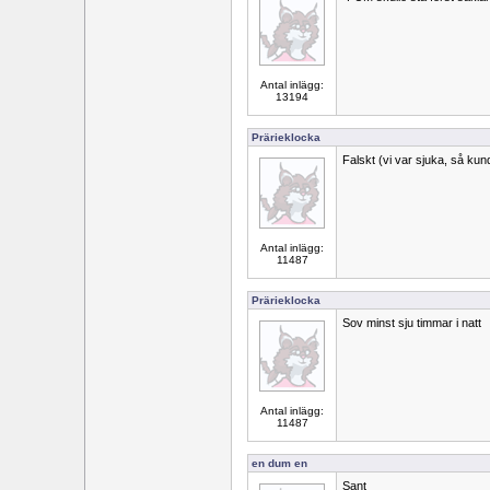
Antal inlägg:
13194
Prärieklocka
Falskt (vi var sjuka, så kun
Antal inlägg:
11487
Prärieklocka
Sov minst sju timmar i natt
Antal inlägg:
11487
en dum en
Sant