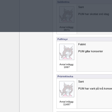
babbotina
Sant
PUM har skottat snö idag
Antal inlägg:
2871
Fulfrisyr
Falskt
PUM gillar konserter
Antal inlägg:
1697
Prärieklocka
Sant
PUM har varit på två konsert
Antal inlägg:
11487