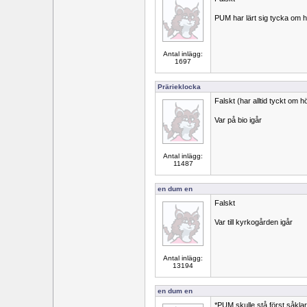
PUM har lärt sig tycka om h
Antal inlägg:
1697
Prärieklocka
Falskt (har alltid tyckt om h
Var på bio igår
Antal inlägg:
11487
en dum en
Falskt
Var till kyrkogården igår
Antal inlägg:
13194
en dum en
*PUM skulle stå först såklar