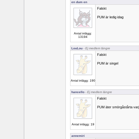
en dum en
Falskt
PUM är ledig idag
Antal inlägg:
13194
LouLou
- Ej medlem längre
Falskt
PUM är singel
Antal inlägg: 190
hancello
- Ej medlem längre
Falskt
PUM äter smörgåstårta varj
Antal inlägg: 19
annemiri