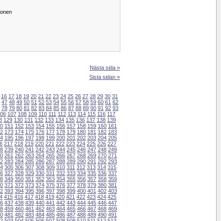
gonen
Nästa sida »
Sista sidan »
16
17
18
19
20
21
22
23
24
25
26
27
28
29
30
31
47
48
49
50
51
52
53
54
55
56
57
58
59
60
61
62
78
79
80
81
82
83
84
85
86
87
88
89
90
91
92
93
06
107
108
109
110
111
112
113
114
115
116
117
8
129
130
131
132
133
134
135
136
137
138
139
0
151
152
153
154
155
156
157
158
159
160
161
2
173
174
175
176
177
178
179
180
181
182
183
4
195
196
197
198
199
200
201
202
203
204
205
6
217
218
219
220
221
222
223
224
225
226
227
8
239
240
241
242
243
244
245
246
247
248
249
0
261
262
263
264
265
266
267
268
269
270
271
2
283
284
285
286
287
288
289
290
291
292
293
4
305
306
307
308
309
310
311
312
313
314
315
6
327
328
329
330
331
332
333
334
335
336
337
8
349
350
351
352
353
354
355
356
357
358
359
0
371
372
373
374
375
376
377
378
379
380
381
2
393
394
395
396
397
398
399
400
401
402
403
4
415
416
417
418
419
420
421
422
423
424
425
6
437
438
439
440
441
442
443
444
445
446
447
8
459
460
461
462
463
464
465
466
467
468
469
0
481
482
483
484
485
486
487
488
489
490
491
2
503
504
505
506
507
508
509
510
511
512
513