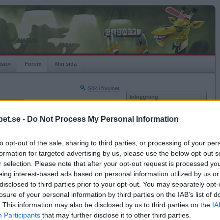
istor
Forum
Min sida
Sök i forumet
Inloggning
rneringar
Användare
et.se -
Do Not Process My Personal Information
Nästa sida »
Lösenord
Sista sidan »
to opt-out of the sale, sharing to third parties, or processing of your per
Kom ihåg mig
2023-10-31 17:29
formation for targeted advertising by us, please use the below opt-out s
Logga in
r selection. Please note that after your opt-out request is processed y
eing interest-based ads based on personal information utilized by us or
Glömt ditt lösenord?
Få ny aktiveringslänk
disclosed to third parties prior to your opt-out. You may separately opt-
losure of your personal information by third parties on the IAB’s list of
. This information may also be disclosed by us to third parties on the
IA
Betapet är gratis!
Participants
that may further disclose it to other third parties.