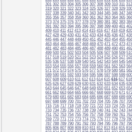
301
302
303
304
305
306
307
308
309
310
311
31
319
320
321
322
323
324
325
326
327
328
329
33
337
338
339
340
341
342
343
344
345
346
347
34
355
356
357
358
359
360
361
362
363
364
365
36
373
374
375
376
377
378
379
380
381
382
383
38
391
392
393
394
395
396
397
398
399
400
401
40
409
410
411
412
413
414
415
416
417
418
419
42
427
428
429
430
431
432
433
434
435
436
437
43
445
446
447
448
449
450
451
452
453
454
455
45
463
464
465
466
467
468
469
470
471
472
473
47
481
482
483
484
485
486
487
488
489
490
491
49
499
500
501
502
503
504
505
506
507
508
509
51
517
518
519
520
521
522
523
524
525
526
527
52
535
536
537
538
539
540
541
542
543
544
545
54
553
554
555
556
557
558
559
560
561
562
563
56
571
572
573
574
575
576
577
578
579
580
581
58
589
590
591
592
593
594
595
596
597
598
599
60
607
608
609
610
611
612
613
614
615
616
617
61
625
626
627
628
629
630
631
632
633
634
635
63
643
644
645
646
647
648
649
650
651
652
653
65
661
662
663
664
665
666
667
668
669
670
671
67
679
680
681
682
683
684
685
686
687
688
689
69
697
698
699
700
701
702
703
704
705
706
707
70
715
716
717
718
719
720
721
722
723
724
725
72
733
734
735
736
737
738
739
740
741
742
743
74
751
752
753
754
755
756
757
758
759
760
761
76
769
770
771
772
773
774
775
776
777
778
779
78
787
788
789
790
791
792
793
794
795
796
797
79
805
806
807
808
809
810
811
812
813
814
815
81