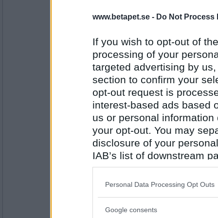
Ruckzuck
www.betapet.se -
Do Not Process 
Sant
PUM har rödbetor i kylskåpet
If you wish to opt-out of the
processing of your personal
Antal inlägg:
targeted advertising by us
34614
section to confirm your sel
elaa
opt-out request is proces
faktiskt inte för en gång skulle
interest-based ads based o
PUM har en kaktus
us or personal information d
your opt-out. You may separ
Antal inlägg:
15624
disclosure of your personal
IAB’s list of downstream pa
piilu
Sant
also be disclosed by us to 
Downstream Participants
th
Personal Data Processing Opt Outs
third parties.
PUM gillar palmer
Antal inlägg:
Google consents
10186
Please note that this web