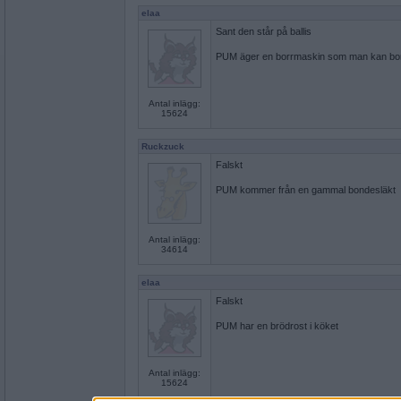
elaa
Sant den står på ballis
PUM äger en borrmaskin som man kan bor
Antal inlägg:
15624
Ruckzuck
Falskt
PUM kommer från en gammal bondesläkt
Antal inlägg:
34614
elaa
Falskt
PUM har en brödrost i köket
Antal inlägg:
15624