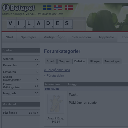
Senaste rullningen, VILAdES, av JMarton gav 159p
Start
Spelregler
Vanliga frågor
Sök medlem
Topplistor
For
Spelrum
Forumkategorier
Giraffen
29
Snack
Support
Ordlekar
IRL-spel
Turneringar
Krokodilen
0
« Föregående sida
Elefanten
0
« Första sidan
Musen
0
Böjningslistan
Grisen
Användare
Inlägg
21
Böjningslistan
Ruckzuck
Inloggade
50
Falskt
PUM äger en spade
Mobilspel
Pågående
18 487
Antal inlägg:
34614