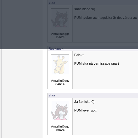
elaa
sant ibland :0)
PUM tycker att magsjuka är det värsta att
Antal inlägg:
15624
Ruckzuck
Falskt
PUM ska på vernissage snart
Antal inlägg:
34614
elaa
Ja faktiskt ;0)
PUM lever gott
Antal inlägg:
15624