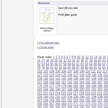
Ruckzuck
Sant (till viss del)
PUM gillar godis
Antal inlägg:
34614
« Föregående sida
« Första sidan
Visar sida:
1
2
3
4
5
6
7
8
9
10
11
12
13
14
15
16
26
27
28
29
30
31
32
33
34
35
36
37
38
39
40
41
52
53
54
55
56
57
58
59
60
61
62
63
64
65
66
67
78
79
80
81
82
83
84
85
86
87
88
89
90
91
92
93
102
103
104
105
106
107
108
109
110
111
112
113
121
122
123
124
125
126
127
128
129
130
131
13
139
140
141
142
143
144
145
146
147
148
149
15
157
158
159
160
161
162
163
164
165
166
167
16
175
176
177
178
179
180
181
182
183
184
185
18
193
194
195
196
197
198
199
200
201
202
203
20
211
212
213
214
215
216
217
218
219
220
221
22
229
230
231
232
233
234
235
236
237
238
239
24
247
248
249
250
251
252
253
254
255
256
257
25
265
266
267
268
269
270
271
272
273
274
275
27
283
284
285
286
287
288
289
290
291
292
293
29