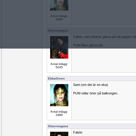
Antal inlägg:
1986
Gitarrmagnus
Falskt, men klottrar gärna på ett papper nä
PUM åker gärna båt
Antal inlägg:
5045
EbbaGreen
Sant (om det är en eka)
PUM odlar örter på balkongen.
Antal inlägg:
1986
Gitarrmagnus
Falskt