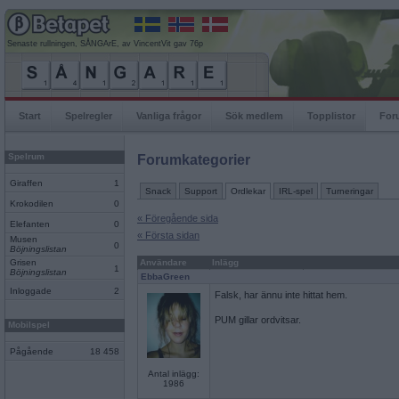
Senaste rullningen, SÅNGArE, av VincentVit gav 76p
Start
Spelregler
Vanliga frågor
Sök medlem
Topplistor
For
Spelrum
Forumkategorier
Giraffen
1
Snack
Support
Ordlekar
IRL-spel
Turneringar
Krokodilen
0
« Föregående sida
Elefanten
0
« Första sidan
Musen
0
Böjningslistan
Grisen
Användare
Inlägg
1
Böjningslistan
EbbaGreen
Inloggade
2
Falsk, har ännu inte hittat hem.
PUM gillar ordvitsar.
Mobilspel
Pågående
18 458
Antal inlägg:
1986