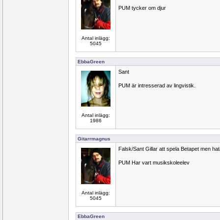
PUM tycker om djur
Antal inlägg:
5045
EbbaGreen
Sant
PUM är intresserad av lingvistik.
Antal inlägg:
1986
Gitarrmagnus
Falsk/Sant Gillar att spela Betapet men ha
PUM Har vart musikskoleelev
Antal inlägg:
5045
EbbaGreen