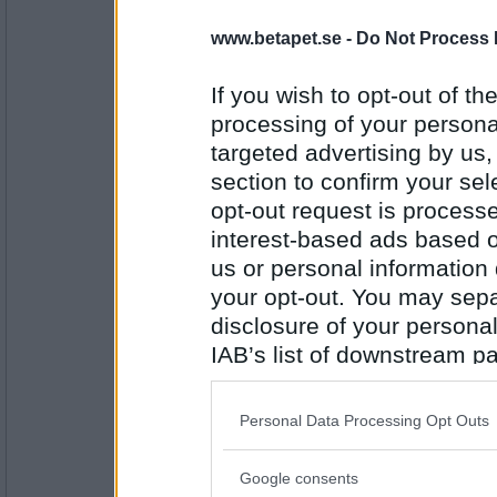
5045
www.betapet.se -
Do Not Process 
club_R
- Ej medlem längre
Falskt (inte i år heller)
If you wish to opt-out of the
PUM är nykterist
processing of your personal
targeted advertising by us
Antal inlägg:
section to confirm your sel
3087
opt-out request is proces
Js-sillen
interest-based ads based o
Falskt
us or personal information d
PUM tycker om lakrits.
your opt-out. You may separ
disclosure of your personal
Antal inlägg: 119
IAB’s list of downstream pa
also be disclosed by us to 
EbbaGreen
Sant, numer.
Downstream Participants
th
Personal Data Processing Opt Outs
PUM blev genomsur i regnet idag.
third parties.
Google consents
Please note that this web