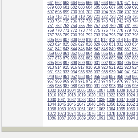
661
662
663
664
665
666
667
668
669
670
671
67
679
680
681
682
683
684
685
686
687
688
689
69
697
698
699
700
701
702
703
704
705
706
707
70
715
716
717
718
719
720
721
722
723
724
725
72
733
734
735
736
737
738
739
740
741
742
743
74
751
752
753
754
755
756
757
758
759
760
761
76
769
770
771
772
773
774
775
776
777
778
779
78
787
788
789
790
791
792
793
794
795
796
797
79
805
806
807
808
809
810
811
812
813
814
815
81
823
824
825
826
827
828
829
830
831
832
833
83
841
842
843
844
845
846
847
848
849
850
851
85
859
860
861
862
863
864
865
866
867
868
869
87
877
878
879
880
881
882
883
884
885
886
887
88
895
896
897
898
899
900
901
902
903
904
905
90
913
914
915
916
917
918
919
920
921
922
923
92
931
932
933
934
935
936
937
938
939
940
941
94
949
950
951
952
953
954
955
956
957
958
959
96
967
968
969
970
971
972
973
974
975
976
977
97
985
986
987
988
989
990
991
992
993
994
995
99
1002
1003
1004
1005
1006
1007
1008
1009
1010
1016
1017
1018
1019
1020
1021
1022
1023
1024
1030
1031
1032
1033
1034
1035
1036
1037
1038
1044
1045
1046
1047
1048
1049
1050
1051
1052
1058
1059
1060
1061
1062
1063
1064
1065
1066
1072
1073
1074
1075
1076
1077
1078
1079
1080
1086
1087
1088
1089
1090
1091
1092
1093
1094