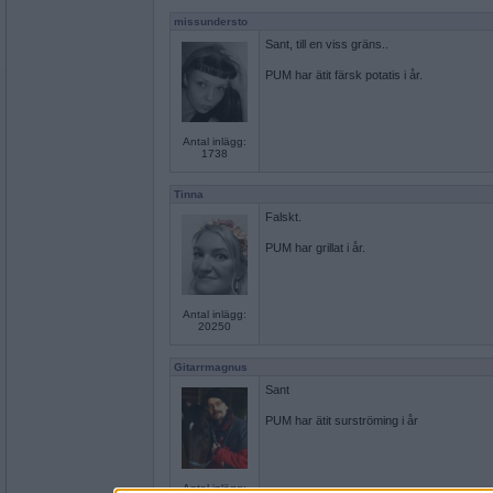
missundersto
Sant, till en viss gräns..
PUM har ätit färsk potatis i år.
Antal inlägg:
1738
Tinna
Falskt.
PUM har grillat i år.
Antal inlägg:
20250
Gitarrmagnus
Sant
PUM har ätit surströming i år
Antal inlägg: