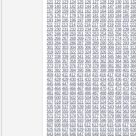
121
122
123
124
125
126
127
128
129
130
131
13
139
140
141
142
143
144
145
146
147
148
149
15
157
158
159
160
161
162
163
164
165
166
167
16
175
176
177
178
179
180
181
182
183
184
185
18
193
194
195
196
197
198
199
200
201
202
203
20
211
212
213
214
215
216
217
218
219
220
221
22
229
230
231
232
233
234
235
236
237
238
239
24
247
248
249
250
251
252
253
254
255
256
257
25
265
266
267
268
269
270
271
272
273
274
275
27
283
284
285
286
287
288
289
290
291
292
293
29
301
302
303
304
305
306
307
308
309
310
311
31
319
320
321
322
323
324
325
326
327
328
329
33
337
338
339
340
341
342
343
344
345
346
347
34
355
356
357
358
359
360
361
362
363
364
365
36
373
374
375
376
377
378
379
380
381
382
383
38
391
392
393
394
395
396
397
398
399
400
401
40
409
410
411
412
413
414
415
416
417
418
419
42
427
428
429
430
431
432
433
434
435
436
437
43
445
446
447
448
449
450
451
452
453
454
455
45
463
464
465
466
467
468
469
470
471
472
473
47
481
482
483
484
485
486
487
488
489
490
491
49
499
500
501
502
503
504
505
506
507
508
509
51
517
518
519
520
521
522
523
524
525
526
527
52
535
536
537
538
539
540
541
542
543
544
545
54
553
554
555
556
557
558
559
560
561
562
563
56
571
572
573
574
575
576
577
578
579
580
581
58
589
590
591
592
593
594
595
596
597
598
599
60
607
608
609
610
611
612
613
614
615
616
617
61
625
626
627
628
629
630
631
632
633
634
635
63
643
644
645
646
647
648
649
650
651
652
653
65