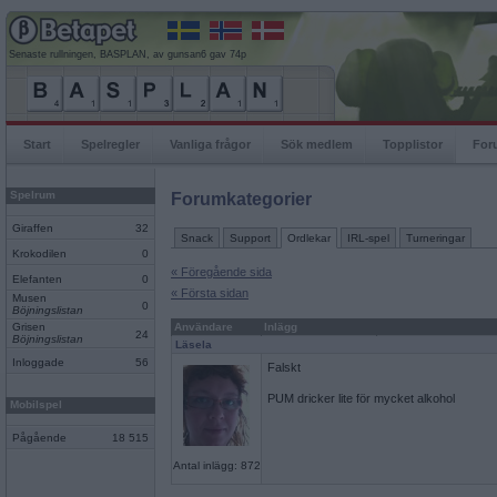
Senaste rullningen, BASPLAN, av gunsan6 gav 74p
Start
Spelregler
Vanliga frågor
Sök medlem
Topplistor
For
Spelrum
Forumkategorier
Giraffen
32
Snack
Support
Ordlekar
IRL-spel
Turneringar
Krokodilen
0
« Föregående sida
Elefanten
0
« Första sidan
Musen
0
Böjningslistan
Grisen
Användare
Inlägg
24
Böjningslistan
Läsela
Inloggade
56
Falskt
PUM dricker lite för mycket alkohol
Mobilspel
Pågående
18 515
Antal inlägg: 872