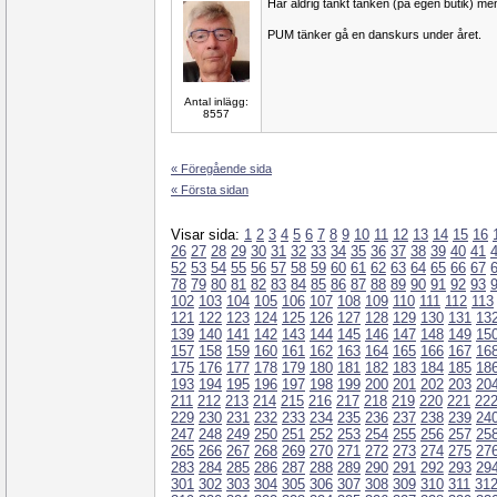
Har aldrig tänkt tanken (på egen butik) men,
PUM tänker gå en danskurs under året.
Antal inlägg:
8557
« Föregående sida
« Första sidan
Visar sida:
1
2
3
4
5
6
7
8
9
10
11
12
13
14
15
16
26
27
28
29
30
31
32
33
34
35
36
37
38
39
40
41
52
53
54
55
56
57
58
59
60
61
62
63
64
65
66
67
78
79
80
81
82
83
84
85
86
87
88
89
90
91
92
93
102
103
104
105
106
107
108
109
110
111
112
113
121
122
123
124
125
126
127
128
129
130
131
13
139
140
141
142
143
144
145
146
147
148
149
15
157
158
159
160
161
162
163
164
165
166
167
16
175
176
177
178
179
180
181
182
183
184
185
18
193
194
195
196
197
198
199
200
201
202
203
20
211
212
213
214
215
216
217
218
219
220
221
22
229
230
231
232
233
234
235
236
237
238
239
24
247
248
249
250
251
252
253
254
255
256
257
25
265
266
267
268
269
270
271
272
273
274
275
27
283
284
285
286
287
288
289
290
291
292
293
29
301
302
303
304
305
306
307
308
309
310
311
31