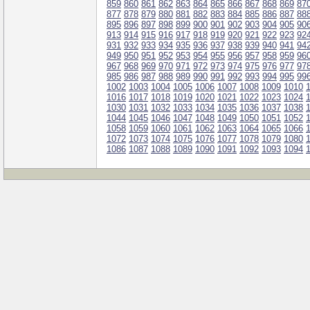
859
860
861
862
863
864
865
866
867
868
869
87
877
878
879
880
881
882
883
884
885
886
887
88
895
896
897
898
899
900
901
902
903
904
905
90
913
914
915
916
917
918
919
920
921
922
923
92
931
932
933
934
935
936
937
938
939
940
941
94
949
950
951
952
953
954
955
956
957
958
959
96
967
968
969
970
971
972
973
974
975
976
977
97
985
986
987
988
989
990
991
992
993
994
995
99
1002
1003
1004
1005
1006
1007
1008
1009
1010
1016
1017
1018
1019
1020
1021
1022
1023
1024
1030
1031
1032
1033
1034
1035
1036
1037
1038
1044
1045
1046
1047
1048
1049
1050
1051
1052
1058
1059
1060
1061
1062
1063
1064
1065
1066
1072
1073
1074
1075
1076
1077
1078
1079
1080
1086
1087
1088
1089
1090
1091
1092
1093
1094