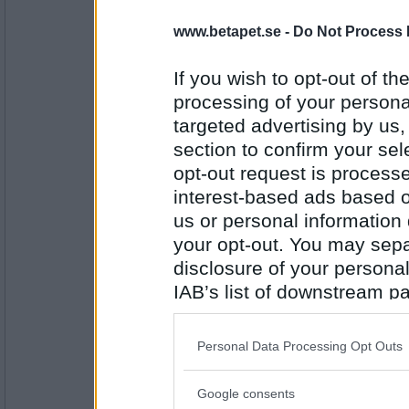
Ruckzuck
Falskt (inte för lite enligt mig iallafall, men 
www.betapet.se -
Do Not Process 
PUM gillar körsbär
If you wish to opt-out of the
Antal inlägg:
processing of your personal
34614
targeted advertising by us
Snällheten
- Ej medlem längre
section to confirm your sel
Falskt
opt-out request is proces
PUM har kört mot rött (med bil)
interest-based ads based o
us or personal information d
Antal inlägg: 192
your opt-out. You may separ
disclosure of your personal
elaa
IAB’s list of downstream pa
falskt
also be disclosed by us to 
PUM är för snäll för sitt eget bästa
Downstream Participants
th
Personal Data Processing Opt Outs
third parties.
Antal inlägg:
15624
Google consents
Please note that this web
Läsela