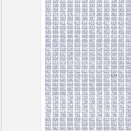
319
320
321
322
323
324
325
326
327
328
329
33
337
338
339
340
341
342
343
344
345
346
347
34
355
356
357
358
359
360
361
362
363
364
365
36
373
374
375
376
377
378
379
380
381
382
383
38
391
392
393
394
395
396
397
398
399
400
401
40
409
410
411
412
413
414
415
416
417
418
419
42
427
428
429
430
431
432
433
434
435
436
437
43
445
446
447
448
449
450
451
452
453
454
455
45
463
464
465
466
467
468
469
470
471
472
473
47
481
482
483
484
485
486
487
488
489
490
491
49
499
500
501
502
503
504
505
506
507
508
509
51
517
518
519
520
521
522
523
524
525
526
527
52
535
536
537
538
539
540
541
542
543
544
545
54
553
554
555
556
557
558
559
560
561
562
563
56
571
572
573
574
575
576
577
578
579
580
581
58
589
590
591
592
593
594
595
596
597
598
599
60
607
608
609
610
611
612
613
614
615
616
617
61
625
626
627
628
629
630
631
632
633
634
635
63
643
644
645
646
647
648
649
650
651
652
653
65
661
662
663
664
665
666
667
668
669
670
671
67
679
680
681
682
683
684
685
686
687
688
689
69
697
698
699
700
701
702
703
704
705
706
707
70
715
716
717
718
719
720
721
722
723
724
725
72
733
734
735
736
737
738
739
740
741
742
743
74
751
752
753
754
755
756
757
758
759
760
761
76
769
770
771
772
773
774
775
776
777
778
779
78
787
788
789
790
791
792
793
794
795
796
797
79
805
806
807
808
809
810
811
812
813
814
815
81
823
824
825
826
827
828
829
830
831
832
833
83
841
842
843
844
845
846
847
848
849
850
851
85