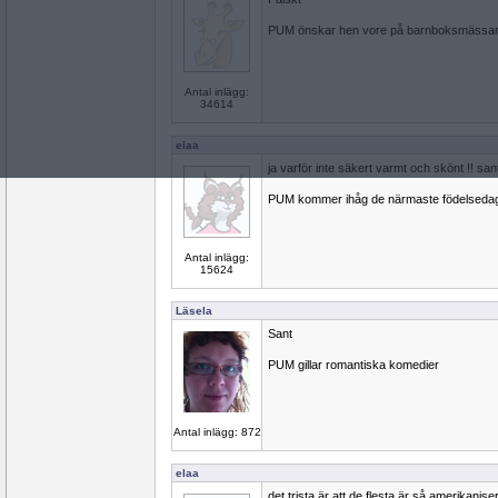
PUM önskar hen vore på barnboksmässan
Antal inlägg:
34614
elaa
ja varför inte säkert varmt och skönt !! san
PUM kommer ihåg de närmaste födelseda
Antal inlägg:
15624
Läsela
Sant
PUM gillar romantiska komedier
Antal inlägg: 872
elaa
det trista är att de flesta är så amerikanise