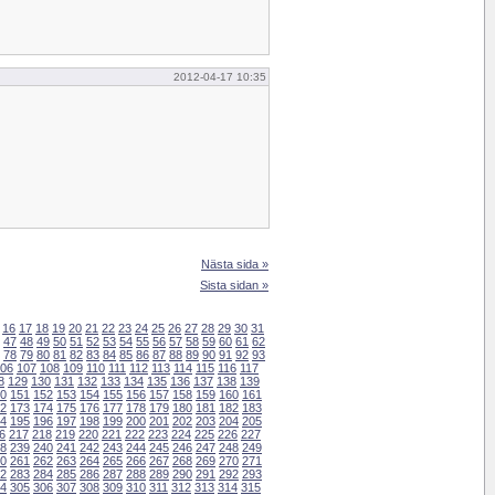
2012-04-17 10:35
Nästa sida »
Sista sidan »
16
17
18
19
20
21
22
23
24
25
26
27
28
29
30
31
47
48
49
50
51
52
53
54
55
56
57
58
59
60
61
62
78
79
80
81
82
83
84
85
86
87
88
89
90
91
92
93
06
107
108
109
110
111
112
113
114
115
116
117
8
129
130
131
132
133
134
135
136
137
138
139
0
151
152
153
154
155
156
157
158
159
160
161
2
173
174
175
176
177
178
179
180
181
182
183
4
195
196
197
198
199
200
201
202
203
204
205
6
217
218
219
220
221
222
223
224
225
226
227
8
239
240
241
242
243
244
245
246
247
248
249
0
261
262
263
264
265
266
267
268
269
270
271
2
283
284
285
286
287
288
289
290
291
292
293
4
305
306
307
308
309
310
311
312
313
314
315