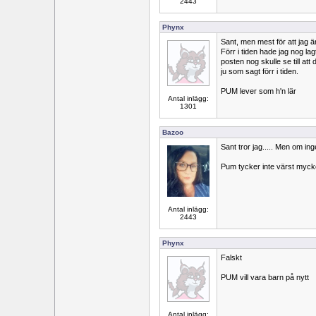
2443
Phynx
Sant, men mest för att jag är
Förr i tiden hade jag nog lagt
posten nog skulle se till att
ju som sagt förr i tiden.
PUM lever som h'n lär
Antal inlägg:
1301
Bazoo
Sant tror jag..... Men om inge
Pum tycker inte värst myck
Antal inlägg:
2443
Phynx
Falskt
PUM vill vara barn på nytt
Antal inlägg: