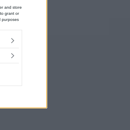
er and store
to grant or
ed purposes