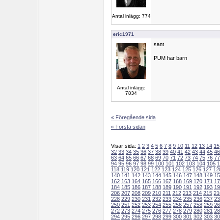
Antal inlägg: 774
eric1971
sant
PUM har barn
Antal inlägg:
7834
« Föregående sida
« Första sidan
Visar sida:
1
2
3
4
5
6
7
8
9
10
11
12
13
14
15
32
33
34
35
36
37
38
39
40
41
42
43
44
45
46
63
64
65
66
67
68
69
70
71
72
73
74
75
76
77
94
95
96
97
98
99
100
101
102
103
104
105
1
118
119
120
121
122
123
124
125
126
127
12
140
141
142
143
144
145
146
147
148
149
15
162
163
164
165
166
167
168
169
170
171
17
184
185
186
187
188
189
190
191
192
193
19
206
207
208
209
210
211
212
213
214
215
21
228
229
230
231
232
233
234
235
236
237
23
250
251
252
253
254
255
256
257
258
259
26
272
273
274
275
276
277
278
279
280
281
28
294
295
296
297
298
299
300
301
302
303
30