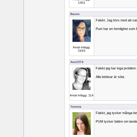
1301
Bazoo
Falskt. Jag trivs med att v
Pum har en hemlighet som P
Antal inlägg:
2443
Ami1974
Falskt jag har inga problem
Alla bebisar är söta
Antal inlägg: 114
Yamma
Falskt, jag tycker många beb
PUM tycker bättre om lande