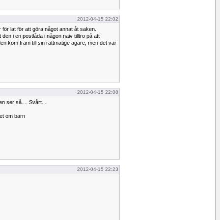
2012-04-15 22:02
 för lat för att göra något annat åt saken.
 den i en postlåda i någon naiv tilltro på att
 den kom fram till sin rättmätige ägare, men det var
2012-04-15 22:08
n ser så.... Svårt....
et om barn
2012-04-15 22:23