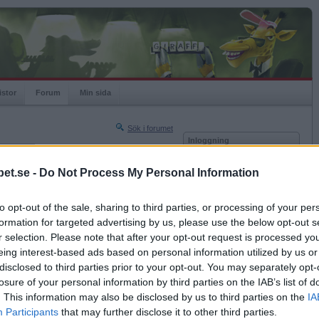
istor
Forum
Min sida
Sök i forumet
Inloggning
rneringar
Användare
et.se -
Do Not Process My Personal Information
Nästa sida »
Lösenord
Sista sidan »
to opt-out of the sale, sharing to third parties, or processing of your per
Kom ihåg mig
2012-04-15 19:10
formation for targeted advertising by us, please use the below opt-out s
Logga in
r selection. Please note that after your opt-out request is processed y
eing interest-based ads based on personal information utilized by us or
Glömt ditt lösenord?
roben
Få ny aktiveringslänk
disclosed to third parties prior to your opt-out. You may separately opt-
losure of your personal information by third parties on the IAB’s list of
. This information may also be disclosed by us to third parties on the
IA
Betapet är gratis!
Participants
that may further disclose it to other third parties.