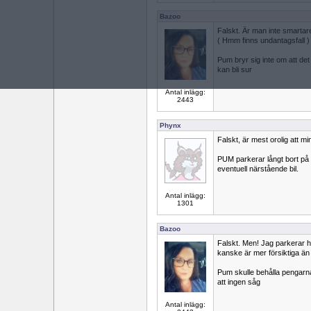
Bazoo
Falskt. Är man inte smartare
( Hmm finns undantagsfall )
Pum bryr sig inte om att det
kan bli sur
Antal inlägg:
2443
Phynx
Falskt, är mest orolig att min 
PUM parkerar långt bort på p
eventuell närstående bil.
Antal inlägg:
1301
Bazoo
Falskt. Men! Jag parkerar he
kanske är mer försiktiga än 
Pum skulle behålla pengarn
att ingen såg
Antal inlägg: