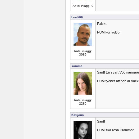
Antal inlägg: 9
Lordi06
Falskt
PUM kör volvo.
Antal inlägg:
3089
Yamma
Sant! En svart V50 närmare
PUM tycker att hen är vack
Antal inlägg:
2285
Katijoun
Sant!
PUM ska resa i sommar.