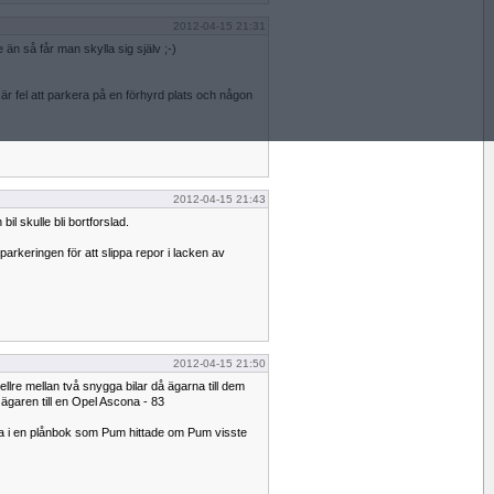
2012-04-15 21:31
 än så får man skylla sig själv ;-)
 är fel att parkera på en förhyrd plats och någon
2012-04-15 21:43
bil skulle bli bortforslad.
arkeringen för att slippa repor i lacken av
2012-04-15 21:50
llre mellan två snygga bilar då ägarna till dem
ägaren till en Opel Ascona - 83
a i en plånbok som Pum hittade om Pum visste