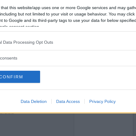
2012-04-15 19:25
Vill du bli
 that this website/app uses one or more Google services and may gath
medlem?
jag tittar noga.
including but not limited to your visit or usage behaviour. You may click 
 to Google and its third-party tags to use your data for below specifi
UM tittar på skräckfilm.
Skapa nytt konto
ogle consent section.
l Data Processing Opt Outs
2012-04-15 19:41
a somatiska fenomen som uppträder...
consents
n är den enda sanna glädjen
CONFIRM
2012-04-15 21:19
Data Deletion
Data Access
Privacy Policy
 än andra.