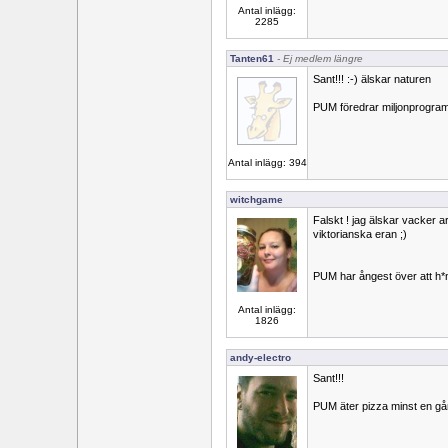
Antal inlägg:
2285
Tanten61
- Ej medlem längre
Sant!!! :-) älskar naturen
PUM föredrar miljonprograms
Antal inlägg: 394
witchgame
Falskt ! jag älskar vacker ar
viktorianska eran ;)
PUM har ångest över att h*n 
Antal inlägg:
1826
andy-electro
Sant!!!
PUM äter pizza minst en gå