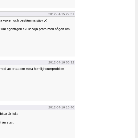
2012-04-15 22:51
ara vuxen och bestämma själv :-)
um egentligen skulle vilja prata med någon om
2012-04-16 00:32
 med att prata om mina hemligheter/problem
2012-04-16 10:40
isar är fula.
t än stan.