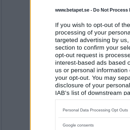
mrsmaggart
Falskt
www.betapet.se -
Do Not Process 
PUM tittar på en film
If you wish to opt-out of the
processing of your personal
Antal inlägg:
7928
targeted advertising by us
section to confirm your sel
elaa
opt-out request is proces
falskt
interest-based ads based o
PUM har druckit lite alkoholhaltig dryck
us or personal information d
your opt-out. You may separ
Antal inlägg:
15624
disclosure of your personal
IAB’s list of downstream pa
Ruckzuck
Falskt
also be disclosed by us to 
PUM gillar inte att stå i kö
Downstream Participants
th
Personal Data Processing Opt Outs
third parties.
Antal inlägg:
Google consents
34614
Please note that this web