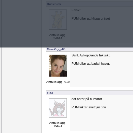
Ruckzuck
Falskt
PUM gillar att klippa gräset
Antal inlägg:
34614
MissPiggy69
Sant. Avkopplande faktiskt.
PUM gillar att bada i havet.
Antal inlägg: 919
elaa
det beror på humöret
PUM luktar svett just nu
Antal inlägg:
15624