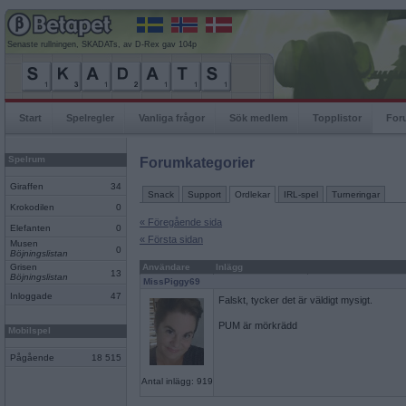
Senaste rullningen, SKADATs, av D-Rex gav 104p
Start
Spelregler
Vanliga frågor
Sök medlem
Topplistor
For
Spelrum
Forumkategorier
Giraffen
34
Snack
Support
Ordlekar
IRL-spel
Turneringar
Krokodilen
0
« Föregående sida
Elefanten
0
« Första sidan
Musen
0
Böjningslistan
Grisen
Användare
Inlägg
13
Böjningslistan
MissPiggy69
Inloggade
47
Falskt, tycker det är väldigt mysigt.
PUM är mörkrädd
Mobilspel
Pågående
18 515
Antal inlägg: 919