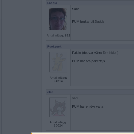
Läsela
Sant
PUM brukar bli åksjuk
Antal inlägg: 872
Ruckzuck
Falskt (det var värre förr i tiden)
PUM har bra pokerfejs
Antal inlägg:
34614
elaa
sant
PUM har en dyr vana
Antal inlägg:
15624