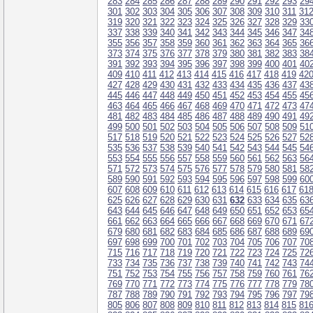
283
284
285
286
287
288
289
290
291
292
293
29
301
302
303
304
305
306
307
308
309
310
311
31
319
320
321
322
323
324
325
326
327
328
329
33
337
338
339
340
341
342
343
344
345
346
347
34
355
356
357
358
359
360
361
362
363
364
365
36
373
374
375
376
377
378
379
380
381
382
383
38
391
392
393
394
395
396
397
398
399
400
401
40
409
410
411
412
413
414
415
416
417
418
419
42
427
428
429
430
431
432
433
434
435
436
437
43
445
446
447
448
449
450
451
452
453
454
455
45
463
464
465
466
467
468
469
470
471
472
473
47
481
482
483
484
485
486
487
488
489
490
491
49
499
500
501
502
503
504
505
506
507
508
509
51
517
518
519
520
521
522
523
524
525
526
527
52
535
536
537
538
539
540
541
542
543
544
545
54
553
554
555
556
557
558
559
560
561
562
563
56
571
572
573
574
575
576
577
578
579
580
581
58
589
590
591
592
593
594
595
596
597
598
599
60
607
608
609
610
611
612
613
614
615
616
617
61
625
626
627
628
629
630
631
632
633
634
635
63
643
644
645
646
647
648
649
650
651
652
653
65
661
662
663
664
665
666
667
668
669
670
671
67
679
680
681
682
683
684
685
686
687
688
689
69
697
698
699
700
701
702
703
704
705
706
707
70
715
716
717
718
719
720
721
722
723
724
725
72
733
734
735
736
737
738
739
740
741
742
743
74
751
752
753
754
755
756
757
758
759
760
761
76
769
770
771
772
773
774
775
776
777
778
779
78
787
788
789
790
791
792
793
794
795
796
797
79
805
806
807
808
809
810
811
812
813
814
815
81