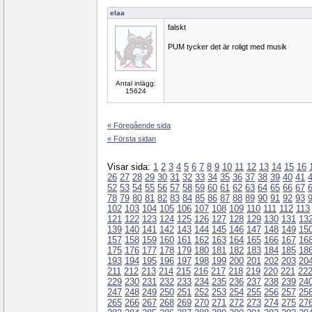
elaa
falskt
PUM tycker det är roligt med musik
Antal inlägg:
15624
« Föregående sida
« Första sidan
Visar sida:
1
2
3
4
5
6
7
8
9
10
11
12
13
14
15
16
26
27
28
29
30
31
32
33
34
35
36
37
38
39
40
41
52
53
54
55
56
57
58
59
60
61
62
63
64
65
66
67
78
79
80
81
82
83
84
85
86
87
88
89
90
91
92
93
102
103
104
105
106
107
108
109
110
111
112
113
121
122
123
124
125
126
127
128
129
130
131
13
139
140
141
142
143
144
145
146
147
148
149
15
157
158
159
160
161
162
163
164
165
166
167
16
175
176
177
178
179
180
181
182
183
184
185
18
193
194
195
196
197
198
199
200
201
202
203
20
211
212
213
214
215
216
217
218
219
220
221
22
229
230
231
232
233
234
235
236
237
238
239
24
247
248
249
250
251
252
253
254
255
256
257
25
265
266
267
268
269
270
271
272
273
274
275
27