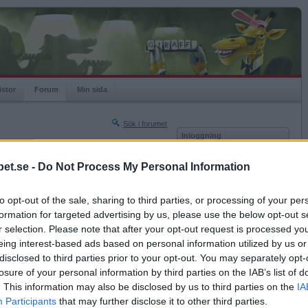
istor
Forum
Min sida
Sök i forumet
Inloggning
rneringar
Användare
et.se -
Do Not Process My Personal Information
Nästa sida »
Lösenord
Sista sidan »
to opt-out of the sale, sharing to third parties, or processing of your per
Kom ihåg mig
2008-08-25 14:04
formation for targeted advertising by us, please use the below opt-out s
Logga in
r selection. Please note that after your opt-out request is processed y
eing interest-based ads based on personal information utilized by us or
Glömt ditt lösenord?
ts-skivor
Få ny aktiveringslänk
disclosed to third parties prior to your opt-out. You may separately opt-
losure of your personal information by third parties on the IAB’s list of
. This information may also be disclosed by us to third parties on the
IA
Betapet är gratis!
Participants
that may further disclose it to other third parties.
2008-08-25 14:16