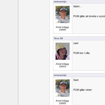
remvanrijn
falskt ..
PUM gillar att inreda o sys
Antal inlägg:
16685
Tess 08
sant
PUM bor i villa
Antal inlägg:
18003
remvanrijn
Sant
PUM gillar vinter
Antal inlägg:
16685