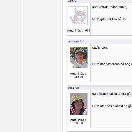
L1973
sant (strax, måste sova)
PUM gillar att titta på TV.
Antal inlägg: 667
remvanrijn
sådär sant..
PUM har bilstereon på hög
Antal inlägg:
16685
Tess 08
sant ibland, falskt andra gå
PUM äter pizza minst en gå
Antal inlägg:
18003