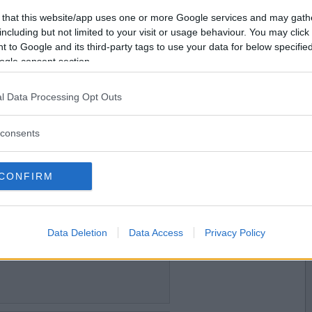
Vill du bli
 that this website/app uses one or more Google services and may gath
medlem?
including but not limited to your visit or usage behaviour. You may click 
 to Google and its third-party tags to use your data for below specifi
tt på dan
Skapa nytt konto
ogle consent section.
l Data Processing Opt Outs
2008-08-25 17:07
consents
CONFIRM
2008-08-25 17:17
Data Deletion
Data Access
Privacy Policy