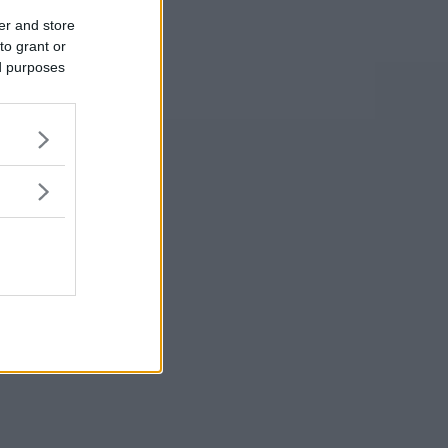
er and store
to grant or
ed purposes