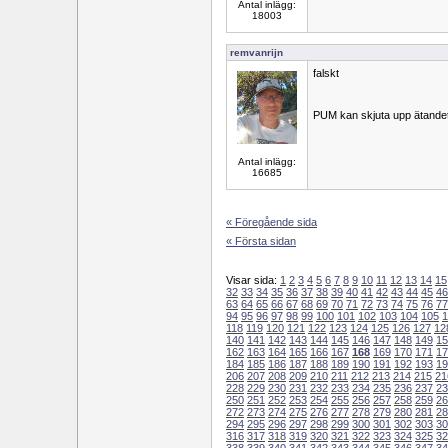
Antal inlägg:
18003
remvanrijn
falskt
PUM kan skjuta upp ätandet
Antal inlägg:
16685
« Föregående sida
« Första sidan
Visar sida:
1
2
3
4
5
6
7
8
9
10
11
12
13
14
15
32
33
34
35
36
37
38
39
40
41
42
43
44
45
46
63
64
65
66
67
68
69
70
71
72
73
74
75
76
77
94
95
96
97
98
99
100
101
102
103
104
105
1
118
119
120
121
122
123
124
125
126
127
12
140
141
142
143
144
145
146
147
148
149
15
162
163
164
165
166
167
168
169
170
171
17
184
185
186
187
188
189
190
191
192
193
19
206
207
208
209
210
211
212
213
214
215
21
228
229
230
231
232
233
234
235
236
237
23
250
251
252
253
254
255
256
257
258
259
26
272
273
274
275
276
277
278
279
280
281
28
294
295
296
297
298
299
300
301
302
303
30
316
317
318
319
320
321
322
323
324
325
32