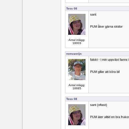
Tess 08
sant
PUM åker gärna skidor
Antal inlägg:
18003
remvanrijn
falskt - i min uppväxt fanns i
PUM gillar att köra bil
Antal inlägg:
16685
Tess 08
sant (oftast)
PUM äter alltid en bra fruk