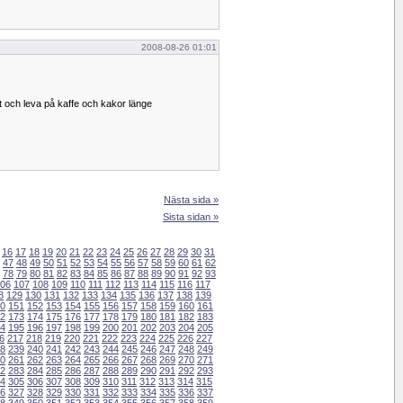
2008-08-26 01:01
 och leva på kaffe och kakor länge
Nästa sida »
Sista sidan »
16
17
18
19
20
21
22
23
24
25
26
27
28
29
30
31
47
48
49
50
51
52
53
54
55
56
57
58
59
60
61
62
78
79
80
81
82
83
84
85
86
87
88
89
90
91
92
93
06
107
108
109
110
111
112
113
114
115
116
117
8
129
130
131
132
133
134
135
136
137
138
139
0
151
152
153
154
155
156
157
158
159
160
161
2
173
174
175
176
177
178
179
180
181
182
183
4
195
196
197
198
199
200
201
202
203
204
205
6
217
218
219
220
221
222
223
224
225
226
227
8
239
240
241
242
243
244
245
246
247
248
249
0
261
262
263
264
265
266
267
268
269
270
271
2
283
284
285
286
287
288
289
290
291
292
293
4
305
306
307
308
309
310
311
312
313
314
315
6
327
328
329
330
331
332
333
334
335
336
337