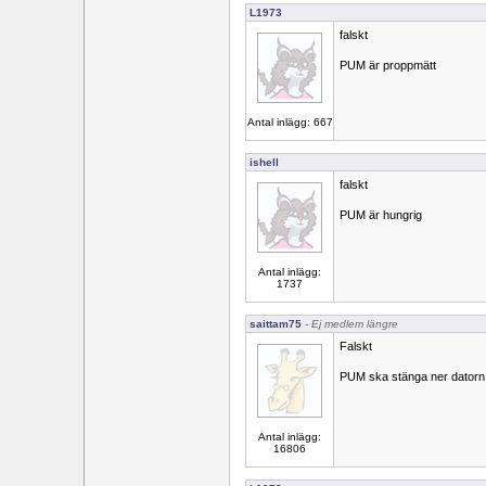
L1973
falskt
PUM är proppmätt
Antal inlägg: 667
ishell
falskt
PUM är hungrig
Antal inlägg:
1737
saittam75
- Ej medlem längre
Falskt
PUM ska stänga ner datorn
Antal inlägg:
16806