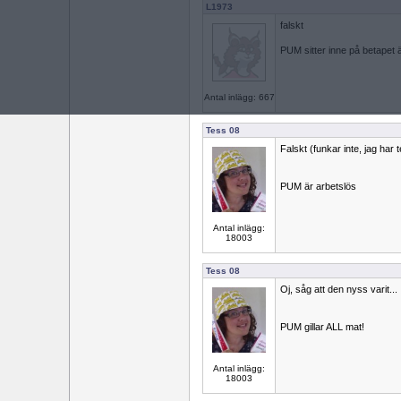
L1973
falskt
PUM sitter inne på betapet 
Antal inlägg: 667
Tess 08
Falskt (funkar inte, jag har t
PUM är arbetslös
Antal inlägg:
18003
Tess 08
Oj, såg att den nyss varit...
PUM gillar ALL mat!
Antal inlägg:
18003