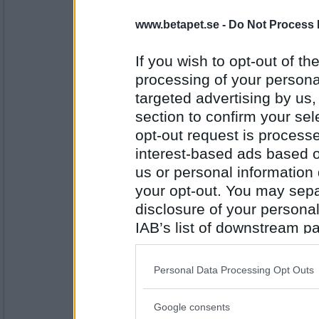
Gunilla N
- Ej medlem längre
www.betapet.se -
Do Not Process 
Nej inte mycket hörru
PUM vinner storkovan på tipset i morgon.
If you wish to opt-out of the
processing of your personal
Antal inlägg:
targeted advertising by us
9562
section to confirm your sel
butterkaka
opt-out request is proces
falskt
interest-based ads based o
PUM vinner aldrig nåt.
us or personal information d
your opt-out. You may separ
Antal inlägg:
disclosure of your personal
4185
IAB’s list of downstream pa
loppran
also be disclosed by us to 
Falskt, vi vann ett barkbåtsrace i helgen! :)
Downstream Participants
th
PUM älskar havet.
Personal Data Processing Opt Outs
third parties.
Google consents
Antal inlägg: 213
Please note that this web