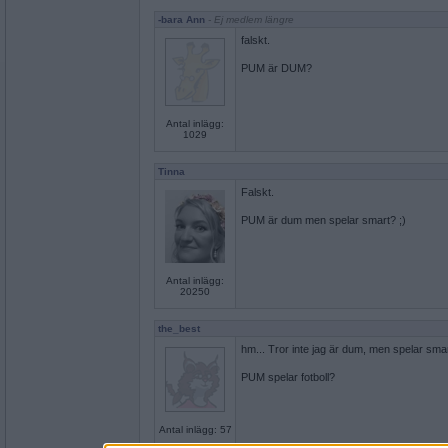
-bara Ann
- Ej medlem längre
falskt.
PUM är DUM?
Antal inlägg:
1029
Tinna
Falskt.
PUM är dum men spelar smart? ;)
Antal inlägg:
20250
the_best
hm... Tror inte jag är dum, men spelar smar
PUM spelar fotboll?
Antal inlägg: 57