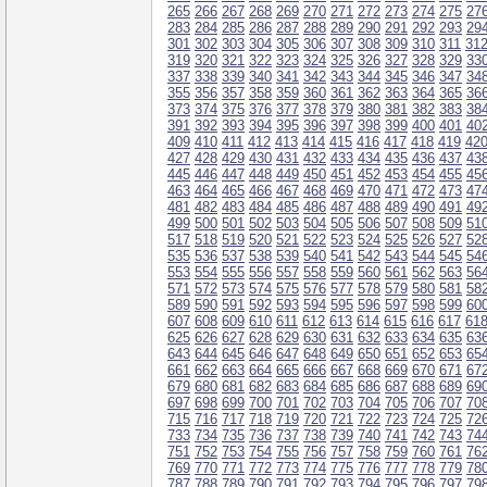
265
266
267
268
269
270
271
272
273
274
275
27
283
284
285
286
287
288
289
290
291
292
293
29
301
302
303
304
305
306
307
308
309
310
311
31
319
320
321
322
323
324
325
326
327
328
329
33
337
338
339
340
341
342
343
344
345
346
347
34
355
356
357
358
359
360
361
362
363
364
365
36
373
374
375
376
377
378
379
380
381
382
383
38
391
392
393
394
395
396
397
398
399
400
401
40
409
410
411
412
413
414
415
416
417
418
419
42
427
428
429
430
431
432
433
434
435
436
437
43
445
446
447
448
449
450
451
452
453
454
455
45
463
464
465
466
467
468
469
470
471
472
473
47
481
482
483
484
485
486
487
488
489
490
491
49
499
500
501
502
503
504
505
506
507
508
509
51
517
518
519
520
521
522
523
524
525
526
527
52
535
536
537
538
539
540
541
542
543
544
545
54
553
554
555
556
557
558
559
560
561
562
563
56
571
572
573
574
575
576
577
578
579
580
581
58
589
590
591
592
593
594
595
596
597
598
599
60
607
608
609
610
611
612
613
614
615
616
617
61
625
626
627
628
629
630
631
632
633
634
635
63
643
644
645
646
647
648
649
650
651
652
653
65
661
662
663
664
665
666
667
668
669
670
671
67
679
680
681
682
683
684
685
686
687
688
689
69
697
698
699
700
701
702
703
704
705
706
707
70
715
716
717
718
719
720
721
722
723
724
725
72
733
734
735
736
737
738
739
740
741
742
743
74
751
752
753
754
755
756
757
758
759
760
761
76
769
770
771
772
773
774
775
776
777
778
779
78
787
788
789
790
791
792
793
794
795
796
797
79