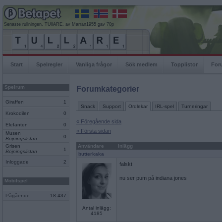
Senaste rullningen, TUllARE, av Marran1955 gav 70p
Start
Spelregler
Vanliga frågor
Sök medlem
Topplistor
For
Spelrum
Forumkategorier
Giraffen
1
Snack
Support
Ordlekar
IRL-spel
Turneringar
Krokodilen
0
« Föregående sida
Elefanten
0
« Första sidan
Musen
0
Böjningslistan
Grisen
Användare
Inlägg
1
Böjningslistan
butterkaka
Inloggade
2
falskt
nu ser pum på indiana jones
Mobilspel
Pågående
18 437
Antal inlägg:
4185