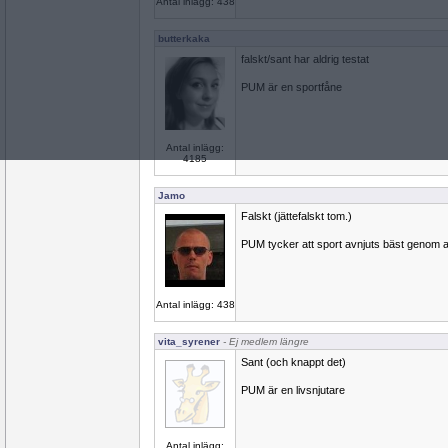
Antal inlägg: 438
butterkaka
falskt/sant har aldrig testat
PUM är en sportfåne
Antal inlägg:
4185
Jamo
Falskt (jättefalskt tom.)
PUM tycker att sport avnjuts bäst genom att
Antal inlägg: 438
vita_syrener
- Ej medlem längre
Sant (och knappt det)
PUM är en livsnjutare
Antal inlägg: