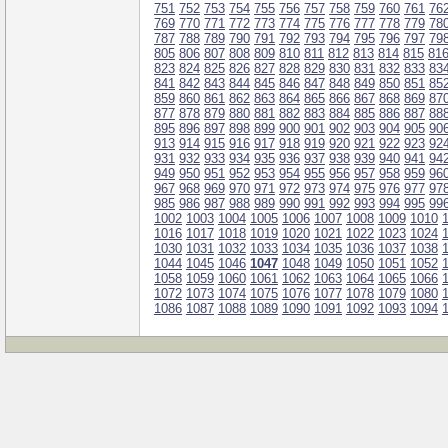
751
752
753
754
755
756
757
758
759
760
761
76
769
770
771
772
773
774
775
776
777
778
779
78
787
788
789
790
791
792
793
794
795
796
797
79
805
806
807
808
809
810
811
812
813
814
815
81
823
824
825
826
827
828
829
830
831
832
833
83
841
842
843
844
845
846
847
848
849
850
851
85
859
860
861
862
863
864
865
866
867
868
869
87
877
878
879
880
881
882
883
884
885
886
887
88
895
896
897
898
899
900
901
902
903
904
905
90
913
914
915
916
917
918
919
920
921
922
923
92
931
932
933
934
935
936
937
938
939
940
941
94
949
950
951
952
953
954
955
956
957
958
959
96
967
968
969
970
971
972
973
974
975
976
977
97
985
986
987
988
989
990
991
992
993
994
995
99
1002
1003
1004
1005
1006
1007
1008
1009
1010
1016
1017
1018
1019
1020
1021
1022
1023
1024
1030
1031
1032
1033
1034
1035
1036
1037
1038
1044
1045
1046
1047
1048
1049
1050
1051
1052
1058
1059
1060
1061
1062
1063
1064
1065
1066
1072
1073
1074
1075
1076
1077
1078
1079
1080
1086
1087
1088
1089
1090
1091
1092
1093
1094