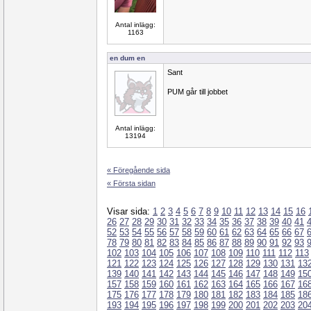
Antal inlägg:
1163
en dum en
Sant
PUM går till jobbet
Antal inlägg:
13194
« Föregående sida
« Första sidan
Visar sida:
1
2
3
4
5
6
7
8
9
10
11
12
13
14
15
16
26
27
28
29
30
31
32
33
34
35
36
37
38
39
40
41
52
53
54
55
56
57
58
59
60
61
62
63
64
65
66
67
78
79
80
81
82
83
84
85
86
87
88
89
90
91
92
93
102
103
104
105
106
107
108
109
110
111
112
113
121
122
123
124
125
126
127
128
129
130
131
13
139
140
141
142
143
144
145
146
147
148
149
15
157
158
159
160
161
162
163
164
165
166
167
16
175
176
177
178
179
180
181
182
183
184
185
18
193
194
195
196
197
198
199
200
201
202
203
20