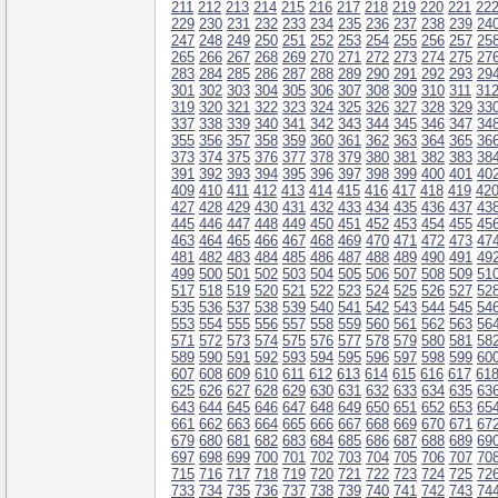
211
212
213
214
215
216
217
218
219
220
221
22
229
230
231
232
233
234
235
236
237
238
239
24
247
248
249
250
251
252
253
254
255
256
257
25
265
266
267
268
269
270
271
272
273
274
275
27
283
284
285
286
287
288
289
290
291
292
293
29
301
302
303
304
305
306
307
308
309
310
311
31
319
320
321
322
323
324
325
326
327
328
329
33
337
338
339
340
341
342
343
344
345
346
347
34
355
356
357
358
359
360
361
362
363
364
365
36
373
374
375
376
377
378
379
380
381
382
383
38
391
392
393
394
395
396
397
398
399
400
401
40
409
410
411
412
413
414
415
416
417
418
419
42
427
428
429
430
431
432
433
434
435
436
437
43
445
446
447
448
449
450
451
452
453
454
455
45
463
464
465
466
467
468
469
470
471
472
473
47
481
482
483
484
485
486
487
488
489
490
491
49
499
500
501
502
503
504
505
506
507
508
509
51
517
518
519
520
521
522
523
524
525
526
527
52
535
536
537
538
539
540
541
542
543
544
545
54
553
554
555
556
557
558
559
560
561
562
563
56
571
572
573
574
575
576
577
578
579
580
581
58
589
590
591
592
593
594
595
596
597
598
599
60
607
608
609
610
611
612
613
614
615
616
617
61
625
626
627
628
629
630
631
632
633
634
635
63
643
644
645
646
647
648
649
650
651
652
653
65
661
662
663
664
665
666
667
668
669
670
671
67
679
680
681
682
683
684
685
686
687
688
689
69
697
698
699
700
701
702
703
704
705
706
707
70
715
716
717
718
719
720
721
722
723
724
725
72
733
734
735
736
737
738
739
740
741
742
743
74