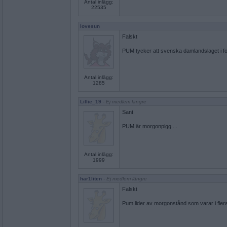
Antal inlägg:
22535
lovesun
Falskt
PUM tycker att svenska damlandslaget i f
Antal inlägg:
1285
Lillie_19
- Ej medlem längre
Sant
PUM är morgonpigg....
Antal inlägg:
1999
har1liten
- Ej medlem längre
Falskt
Pum lider av morgonstånd som varar i fler