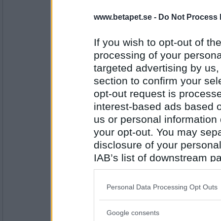
7320
www.betapet.se -
Do Not Process 
J74
Sant... (måste vara uppe, till dotter kommi
If you wish to opt-out of the
PUM är händig
processing of your personal
targeted advertising by us
Antal inlägg:
2466
section to confirm your sel
opt-out request is proces
en dum en
interest-based ads based o
Sant
us or personal information d
PUM har börjat köpa julklappar
your opt-out. You may separ
disclosure of your personal
Antal inlägg:
13194
IAB’s list of downstream pa
also be disclosed by us to 
Lillie_19
- Ej medlem längre
Falskt!!
Downstream Participants
th
Personal Data Processing Opt Outs
PUM njuter av sommaren:)
third parties.
Google consents
Please note that this web
Antal inlägg: