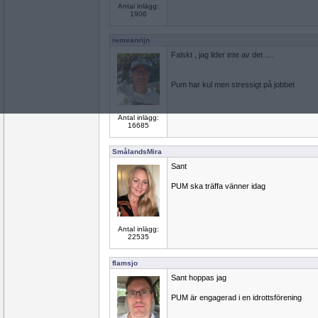
Antal inlägg:
1906
remvanrijn
Falskt , jag lider inte av det ....
Pum har kul men stressigt på jobbet
Antal inlägg:
16685
SmålandsMira
Sant
PUM ska träffa vänner idag
Antal inlägg:
22535
flamsjo
Sant hoppas jag
PUM är engagerad i en idrottsförening