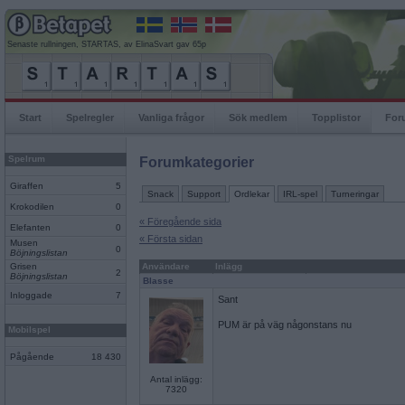
Senaste rullningen, STARTAS, av ElinaSvart gav 65p
Start
Spelregler
Vanliga frågor
Sök medlem
Topplistor
For
Spelrum
Forumkategorier
Giraffen
5
Snack
Support
Ordlekar
IRL-spel
Turneringar
Krokodilen
0
« Föregående sida
Elefanten
0
« Första sidan
Musen
0
Böjningslistan
Grisen
Användare
Inlägg
2
Böjningslistan
Blasse
Inloggade
7
Sant
PUM är på väg någonstans nu
Mobilspel
Pågående
18 430
Antal inlägg:
7320