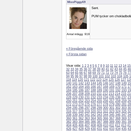
MissPiggy69
Sant.
PUM tycker om chokladbolla
Antal inlägg: 919
« Föregående sida
« Första sidan
Visar sida:
1
2
3
4
5
6
7
8
9
10
11
12
13
14
15
32
33
34
35
36
37
38
39
40
41
42
43
44
45
46
63
64
65
66
67
68
69
70
71
72
73
74
75
76
77
94
95
96
97
98
99
100
101
102
103
104
105
1
118
119
120
121
122
123
124
125
126
127
12
140
141
142
143
144
145
146
147
148
149
15
162
163
164
165
166
167
168
169
170
171
17
184
185
186
187
188
189
190
191
192
193
19
206
207
208
209
210
211
212
213
214
215
21
228
229
230
231
232
233
234
235
236
237
23
250
251
252
253
254
255
256
257
258
259
26
272
273
274
275
276
277
278
279
280
281
28
294
295
296
297
298
299
300
301
302
303
30
316
317
318
319
320
321
322
323
324
325
32
338
339
340
341
342
343
344
345
346
347
34
360
361
362
363
364
365
366
367
368
369
37
382
383
384
385
386
387
388
389
390
391
39
404
405
406
407
408
409
410
411
412
413
41
426
427
428
429
430
431
432
433
434
435
43