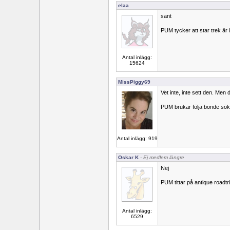
elaa
sant
PUM tycker att star trek är 
Antal inlägg:
15624
MissPiggy69
Vet inte, inte sett den. Men 
PUM brukar följa bonde söke
Antal inlägg: 919
Oskar K
- Ej medlem längre
Nej
PUM tittar på antique roadtri
Antal inlägg:
6529