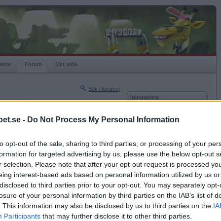
istor
Forum
Min sida
Sök i forumet
Inloggning
rneringar
Användare
et.se -
Do Not Process My Personal Information
Nästa sida »
Lösenord
Sista sidan »
to opt-out of the sale, sharing to third parties, or processing of your per
Kom ihåg mig
2013-04-05 20:03
formation for targeted advertising by us, please use the below opt-out s
Logga in
bbar så har vi det...(bara att steka pannkakor och
r selection. Please note that after your opt-out request is processed y
eing interest-based ads based on personal information utilized by us or
Glömt ditt lösenord?
 på ryggen.
Få ny aktiveringslänk
disclosed to third parties prior to your opt-out. You may separately opt-
losure of your personal information by third parties on the IAB’s list of
. This information may also be disclosed by us to third parties on the
IA
Betapet är gratis!
Participants
that may further disclose it to other third parties.