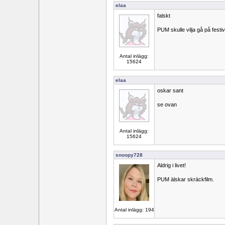
elaa
falskt
PUM skulle vilja gå på festiv
Antal inlägg:
15624
elaa
oskar sant
se ovan
Antal inlägg:
15624
snoopy728
Aldrig i livet!
PUM älskar skräckfilm.
Antal inlägg: 194