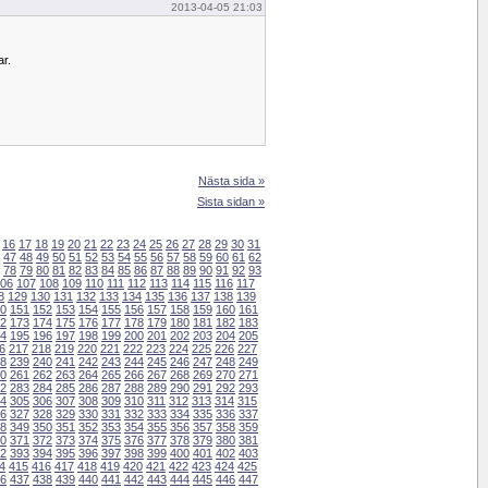
2013-04-05 21:03
r.
Nästa sida »
Sista sidan »
16
17
18
19
20
21
22
23
24
25
26
27
28
29
30
31
47
48
49
50
51
52
53
54
55
56
57
58
59
60
61
62
78
79
80
81
82
83
84
85
86
87
88
89
90
91
92
93
06
107
108
109
110
111
112
113
114
115
116
117
8
129
130
131
132
133
134
135
136
137
138
139
0
151
152
153
154
155
156
157
158
159
160
161
2
173
174
175
176
177
178
179
180
181
182
183
4
195
196
197
198
199
200
201
202
203
204
205
6
217
218
219
220
221
222
223
224
225
226
227
8
239
240
241
242
243
244
245
246
247
248
249
0
261
262
263
264
265
266
267
268
269
270
271
2
283
284
285
286
287
288
289
290
291
292
293
4
305
306
307
308
309
310
311
312
313
314
315
6
327
328
329
330
331
332
333
334
335
336
337
8
349
350
351
352
353
354
355
356
357
358
359
0
371
372
373
374
375
376
377
378
379
380
381
2
393
394
395
396
397
398
399
400
401
402
403
4
415
416
417
418
419
420
421
422
423
424
425
6
437
438
439
440
441
442
443
444
445
446
447