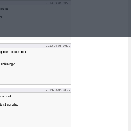
2013-04-05 20:29
bsolut.
r.
2013-04-05 20:30
g blev alldeles blöt.
urhållning?
2013-04-05 20:42
universitet.
än 1 ggn/dag