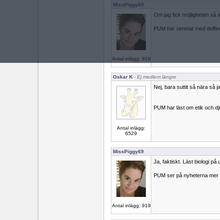
MissPiggy69
Om jag fick möjligheten så a
PUM har simmat med delfine
Antal inlägg: 919
Oskar K
- Ej medlem längre
Nej, bara suttit så nära så ja
PUM har läst om etik och dj
Antal inlägg:
6529
MissPiggy69
Ja, faktiskt. Läst biologi på 
PUM ser på nyheterna mer 
Antal inlägg: 919