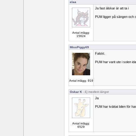
elaa
Ja fast älskar är att ta i
PUM ligger på sängen och ch
Antal inlägg:
15624
MissPiggy69
Falskt.
PUM har varit ute i solen id
Antal inlägg: 919
Oskar K
- Ej medlem längre
Ja
PUM har tvättat bilen för ha
Antal inlägg:
6529