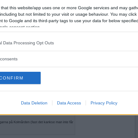
2013-04-05 20:16
Vill du bli
 that this website/app uses one or more Google services and may gath
medlem?
including but not limited to your visit or usage behaviour. You may click 
 to Google and its third-party tags to use your data for below specifi
Skapa nytt konto
ogle consent section.
l Data Processing Opt Outs
2013-04-05 20:18
consents
ger.
CONFIRM
2013-04-05 20:21
 en vinter på Kolmården och då fick jag och
Data Deletion
Data Access
Privacy Policy
stor som en katt och ganska lik en katt på alla
det var galler till mamman kan jag säga.
vargarna på Kolmården (fast det kankse man inte får