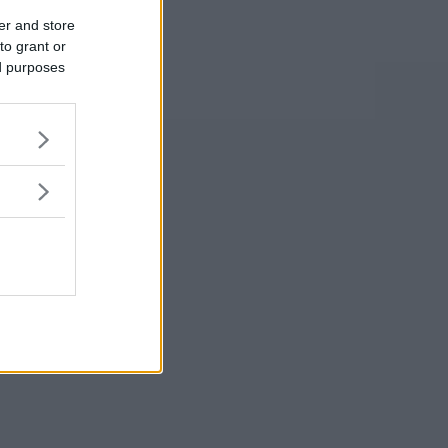
er and store
to grant or
ed purposes