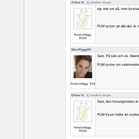
Oskar K
- Ej medlem längre
nja, inte ser på, men lyssna
PUM tycker att alla djur är r
Antal inlägg:
6529
MissPiggy69
Sant. På sätt och vis. Ibla
PUM tycker om vattenmelo
Antal inlägg: 919
Oskar K
- Ej medlem längre
Sant, fast honungsmelon är 
PUM fryser hellre än svetta
Antal inlägg:
6529