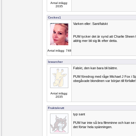
Antal inlägg:
2035
Ceckes1
Varken eller: Sant/falskt
PUM tycker det är synd att Charlie Sheen
aldrig mer bli sig lik efter detta.
Antal inlägg: 748
lewarcher
Falskt, den kan bara bli bättre.
PUM föredrog med råge Michael J Fox i Spin
obegåvade blondinen var början till förfallet
Antal inlägg:
2035
Fruktskrutt
typ sant
PUM har inte så bra filmminne och kan se 
det förtar hela spänningen.