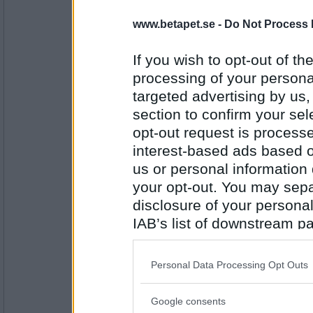
5045
www.betapet.se -
Do Not Process 
Ceckes1
Falskt
If you wish to opt-out of the
PUM är deprimerad
processing of your personal
targeted advertising by us
Antal inlägg: 748
section to confirm your sel
opt-out request is proces
Gitarrmagnus
interest-based ads based o
Falskt (Fast i dag är jag skitless)
us or personal information d
PUM använder google varje dag
your opt-out. You may separ
disclosure of your personal
Antal inlägg:
5045
IAB’s list of downstream pa
also be disclosed by us to 
EbbaGreen
Downstream Participants
th
Sant.
Personal Data Processing Opt Outs
third parties.
PUM tycker att Willys är en ypperlig mataff
Google consents
Please note that this web