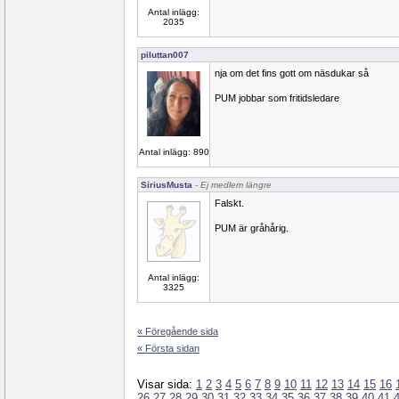
Antal inlägg:
2035
piluttan007
nja om det fins gott om näsdukar så
PUM jobbar som fritidsledare
Antal inlägg: 890
SiriusMusta
- Ej medlem längre
Falskt.
PUM är gråhårig.
Antal inlägg:
3325
« Föregående sida
« Första sidan
Visar sida:
1
2
3
4
5
6
7
8
9
10
11
12
13
14
15
16
26
27
28
29
30
31
32
33
34
35
36
37
38
39
40
41