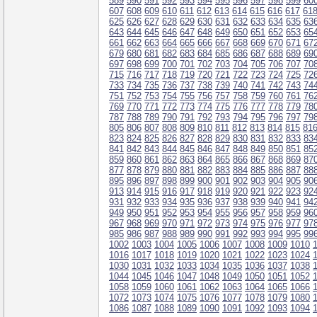
589
590
591
592
593
594
595
596
597
598
599
60
607
608
609
610
611
612
613
614
615
616
617
61
625
626
627
628
629
630
631
632
633
634
635
63
643
644
645
646
647
648
649
650
651
652
653
65
661
662
663
664
665
666
667
668
669
670
671
67
679
680
681
682
683
684
685
686
687
688
689
69
697
698
699
700
701
702
703
704
705
706
707
70
715
716
717
718
719
720
721
722
723
724
725
72
733
734
735
736
737
738
739
740
741
742
743
74
751
752
753
754
755
756
757
758
759
760
761
76
769
770
771
772
773
774
775
776
777
778
779
78
787
788
789
790
791
792
793
794
795
796
797
79
805
806
807
808
809
810
811
812
813
814
815
81
823
824
825
826
827
828
829
830
831
832
833
83
841
842
843
844
845
846
847
848
849
850
851
85
859
860
861
862
863
864
865
866
867
868
869
87
877
878
879
880
881
882
883
884
885
886
887
88
895
896
897
898
899
900
901
902
903
904
905
90
913
914
915
916
917
918
919
920
921
922
923
92
931
932
933
934
935
936
937
938
939
940
941
94
949
950
951
952
953
954
955
956
957
958
959
96
967
968
969
970
971
972
973
974
975
976
977
97
985
986
987
988
989
990
991
992
993
994
995
99
1002
1003
1004
1005
1006
1007
1008
1009
1010
1016
1017
1018
1019
1020
1021
1022
1023
1024
1030
1031
1032
1033
1034
1035
1036
1037
1038
1044
1045
1046
1047
1048
1049
1050
1051
1052
1058
1059
1060
1061
1062
1063
1064
1065
1066
1072
1073
1074
1075
1076
1077
1078
1079
1080
1086
1087
1088
1089
1090
1091
1092
1093
1094