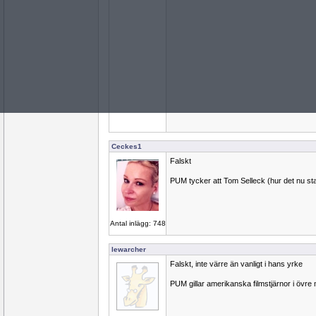
Ceckes1
Falskt
PUM tycker att Tom Selleck (hur det nu sta
Antal inlägg: 748
lewarcher
Falskt, inte värre än vanligt i hans yrke
PUM gillar amerikanska filmstjärnor i övre