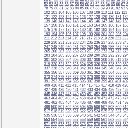
52
53
54
55
56
57
58
59
60
61
62
63
64
65
66
67
78
79
80
81
82
83
84
85
86
87
88
89
90
91
92
93
102
103
104
105
106
107
108
109
110
111
112
113
121
122
123
124
125
126
127
128
129
130
131
13
139
140
141
142
143
144
145
146
147
148
149
15
157
158
159
160
161
162
163
164
165
166
167
16
175
176
177
178
179
180
181
182
183
184
185
18
193
194
195
196
197
198
199
200
201
202
203
20
211
212
213
214
215
216
217
218
219
220
221
22
229
230
231
232
233
234
235
236
237
238
239
24
247
248
249
250
251
252
253
254
255
256
257
25
265
266
267
268
269
270
271
272
273
274
275
27
283
284
285
286
287
288
289
290
291
292
293
29
301
302
303
304
305
306
307
308
309
310
311
31
319
320
321
322
323
324
325
326
327
328
329
33
337
338
339
340
341
342
343
344
345
346
347
34
355
356
357
358
359
360
361
362
363
364
365
36
373
374
375
376
377
378
379
380
381
382
383
38
391
392
393
394
395
396
397
398
399
400
401
40
409
410
411
412
413
414
415
416
417
418
419
42
427
428
429
430
431
432
433
434
435
436
437
43
445
446
447
448
449
450
451
452
453
454
455
45
463
464
465
466
467
468
469
470
471
472
473
47
481
482
483
484
485
486
487
488
489
490
491
49
499
500
501
502
503
504
505
506
507
508
509
51
517
518
519
520
521
522
523
524
525
526
527
52
535
536
537
538
539
540
541
542
543
544
545
54
553
554
555
556
557
558
559
560
561
562
563
56
571
572
573
574
575
576
577
578
579
580
581
58