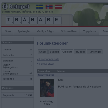
Senaste rullningen, TRÄNArE, av Suzy_Q gav 63p
Start
Spelregler
Vanliga frågor
Sök medlem
Topplistor
For
Spelrum
Forumkategorier
Giraffen
27
Snack
Support
Ordlekar
IRL-spel
Turneringar
Krokodilen
0
« Föregående sida
Elefanten
0
« Första sidan
Musen
0
Böjningslistan
Grisen
Användare
Inlägg
18
Böjningslistan
Gitarrmagnus
Inloggade
45
Sant
PUM har en fungerande vinylspelare
Mobilspel
Pågående
18 454
Antal inlägg:
5045