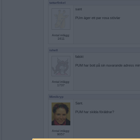
tattarfinkel
sant
PUm äger ett par rosa stövlar
Antal inlägg:
1611
ishell
falskt
PUM har bott på sin nuvarande adress min
Antal inlägg:
1737
Mimikryp
Sant.
PUM har skilda föräldrar?
Antal inlägg:
9057