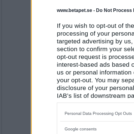
ishell
www.betapet.se -
Do Not Process 
falskt, dem har aldrig varit gifta :P
PUM shoppar mer kläder än han/hon bord
If you wish to opt-out of the
processing of your personal
Antal inlägg:
1737
targeted advertising by us
section to confirm your sel
Mimikryp
opt-out request is proces
Falskt.
interest-based ads based o
PUM har köpt skor senaste månaden?
us or personal information d
your opt-out. You may separ
Antal inlägg:
disclosure of your personal
9057
IAB’s list of downstream pa
Gunilla N
- Ej medlem längre
also be disclosed by us to 
Sant
Downstream Participants
th
PUM byter tandborste minst en gång i må
Personal Data Processing Opt Outs
third parties.
Antal inlägg:
Google consents
Please note that this web
9562