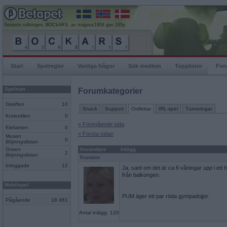
Senaste rullningen, BOCkARS, av magnus1908 gav 195p
Start
Spelregler
Vanliga frågor
Sök medlem
Topplistor
For
Spelrum
Forumkategorier
Giraffen
10
Snack
Support
Ordlekar
IRL-spel
Turneringar
Krokodilen
0
« Föregående sida
Elefanten
0
« Första sidan
Musen
0
Böjningslistan
Grisen
Användare
Inlägg
2
Böjningslistan
Frantzin
Inloggade
12
Ja, sant om det är ca 6 våningar upp i ett hu
från balkongen.
Mobilspel
PUM äger ett par röda gympadojjor.
Pågående
18 461
Antal inlägg: 120