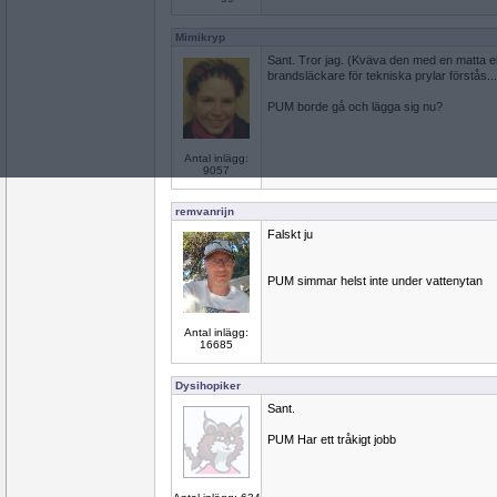
Mimikryp
Sant. Tror jag. (Kväva den med en matta e
brandsläckare för tekniska prylar förstås...
PUM borde gå och lägga sig nu?
Antal inlägg:
9057
remvanrijn
Falskt ju
PUM simmar helst inte under vattenytan
Antal inlägg:
16685
Dysihopiker
Sant.
PUM Har ett tråkigt jobb