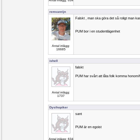
Antal inlägg: 634
remvanrijn
Falskt , man ska göra det så roligt man ka
PUM bor i en studentlägenhet
Antal inlägg:
16685
ishell
falskt
PUM har svårt att låta folk komma honom
Antal inlägg:
1737
Dysihopiker
sant
PUM är en egoist
Antal inlägg: 634