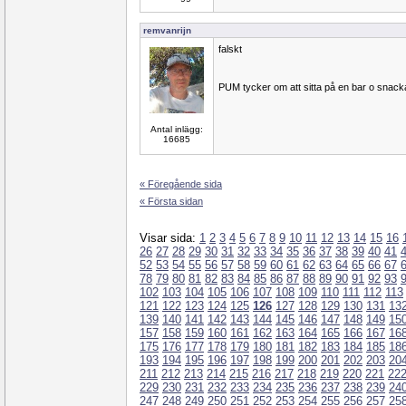
remvanrijn
falskt
PUM tycker om att sitta på en bar o snack
Antal inlägg:
16685
« Föregående sida
« Första sidan
Visar sida:
1
2
3
4
5
6
7
8
9
10
11
12
13
14
15
16
26
27
28
29
30
31
32
33
34
35
36
37
38
39
40
41
52
53
54
55
56
57
58
59
60
61
62
63
64
65
66
67
78
79
80
81
82
83
84
85
86
87
88
89
90
91
92
93
102
103
104
105
106
107
108
109
110
111
112
113
121
122
123
124
125
126
127
128
129
130
131
13
139
140
141
142
143
144
145
146
147
148
149
15
157
158
159
160
161
162
163
164
165
166
167
16
175
176
177
178
179
180
181
182
183
184
185
18
193
194
195
196
197
198
199
200
201
202
203
20
211
212
213
214
215
216
217
218
219
220
221
22
229
230
231
232
233
234
235
236
237
238
239
24
247
248
249
250
251
252
253
254
255
256
257
25