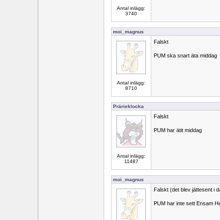
Antal inlägg:
3740
moi_magnus
Falskt
PUM ska snart äta middag
Antal inlägg:
8710
Prärieklocka
Falskt
PUM har ätit middag
Antal inlägg:
11487
moi_magnus
Falskt (det blev jättesent i 
PUM har inte sett Ensam H