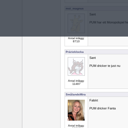
moi_magnus
Sant
PUM har ett Monopolspel 
Antal inlägg:
8710
Prärieklocka
Sant
PUM dricker te just nu
Antal inlägg:
11487
SmålandsMira
Falskt
PUM dricker Fanta
Antal inlägg: