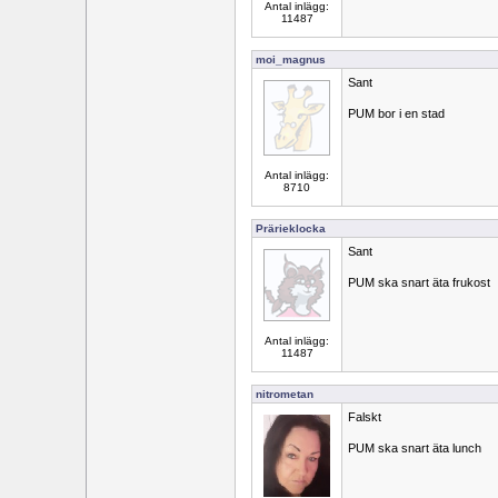
Antal inlägg:
11487
moi_magnus
Sant
PUM bor i en stad
Antal inlägg:
8710
Prärieklocka
Sant
PUM ska snart äta frukost
Antal inlägg:
11487
nitrometan
Falskt
PUM ska snart äta lunch