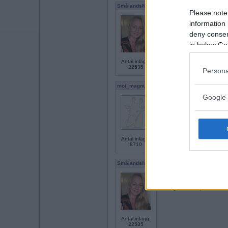
SmålandsMira
Please note
Sant (sällan jag minns dem,
information 
PUM är politiskt intresserad
deny consent
in below Go
Antal inlägg:
22535
Persona
moi_magnus
Sant (men inte aktiv för nä
Google 
PUM kan färre än fem korts
Antal inlägg:
8710
SmålandsMira
Sant
PUM gillar brädspel
Antal inlägg:
22535