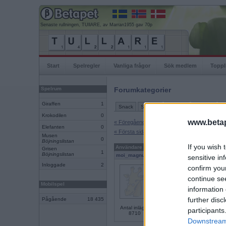
Senaste rullningen, TUllARE, av Marran1955 gav 70p
Start
Spelregler
Vanliga frågor
Sök medlem
Toppl
Spelrum
Forumkategorier
Giraffen
1
Snack
Support
Ordlekar
IRL-spel
Tu
Krokodilen
0
www.betap
« Föregående sida
Elefanten
0
« Första sidan
Musen
0
Böjningslistan
If you wish 
Användare
Inlägg
Grisen
1
Böjningslistan
moi_magnus
sensitive in
Inloggade
2
Sant (men jag skulle inte ka
confirm you
continue se
PUM drömmer absurda dr
Mobilspel
information 
further disc
Pågående
18 435
Antal inlägg:
participants
8710
Downstream 