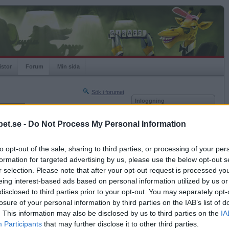
istor
Forum
Min sida
Sök i forumet
Inloggning
rneringar
Användare
et.se -
Do Not Process My Personal Information
Nästa sida »
Lösenord
Sista sidan »
to opt-out of the sale, sharing to third parties, or processing of your per
Kom ihåg mig
2021-12-18 22:06
formation for targeted advertising by us, please use the below opt-out s
Logga in
lla dem övernaturliga)
r selection. Please note that after your opt-out request is processed y
eing interest-based ads based on personal information utilized by us or
Glömt ditt lösenord?
ömmar
Få ny aktiveringslänk
disclosed to third parties prior to your opt-out. You may separately opt-
losure of your personal information by third parties on the IAB’s list of
. This information may also be disclosed by us to third parties on the
IA
Betapet är gratis!
Participants
that may further disclose it to other third parties.