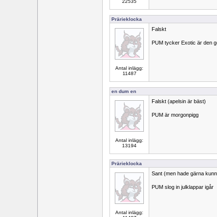
22535
Prärieklocka
Falskt
PUM tycker Exotic är den 
Antal inlägg:
11487
en dum en
Falskt (apelsin är bäst)
PUM är morgonpigg
Antal inlägg:
13194
Prärieklocka
Sant (men hade gärna kunn
PUM slog in julklappar igår
Antal inlägg: