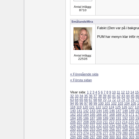
Antal inlägg:
8710
SmålandsMira
Falskt (Den var på i bakgr
PUM har menyn klar inför n
Antal inlägg:
22535
« Föregående sida
« Första sidan
Visar sida:
1
2
3
4
5
6
7
8
9
10
11
12
13
14
15
32
33
34
35
36
37
38
39
40
41
42
43
44
45
46
63
64
65
66
67
68
69
70
71
72
73
74
75
76
77
94
95
96
97
98
99
100
101
102
103
104
105
1
118
119
120
121
122
123
124
125
126
127
12
140
141
142
143
144
145
146
147
148
149
15
162
163
164
165
166
167
168
169
170
171
17
184
185
186
187
188
189
190
191
192
193
19
206
207
208
209
210
211
212
213
214
215
21
228
229
230
231
232
233
234
235
236
237
23
250
251
252
253
254
255
256
257
258
259
26
272
273
274
275
276
277
278
279
280
281
28
294
295
296
297
298
299
300
301
302
303
30