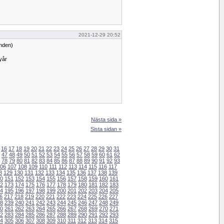
2021-12-29 20:52
unden)
yår
Nästa sida »
Sista sidan »
16
17
18
19
20
21
22
23
24
25
26
27
28
29
30
31
47
48
49
50
51
52
53
54
55
56
57
58
59
60
61
62
78
79
80
81
82
83
84
85
86
87
88
89
90
91
92
93
06
107
108
109
110
111
112
113
114
115
116
117
8
129
130
131
132
133
134
135
136
137
138
139
0
151
152
153
154
155
156
157
158
159
160
161
2
173
174
175
176
177
178
179
180
181
182
183
4
195
196
197
198
199
200
201
202
203
204
205
6
217
218
219
220
221
222
223
224
225
226
227
8
239
240
241
242
243
244
245
246
247
248
249
0
261
262
263
264
265
266
267
268
269
270
271
2
283
284
285
286
287
288
289
290
291
292
293
4
305
306
307
308
309
310
311
312
313
314
315