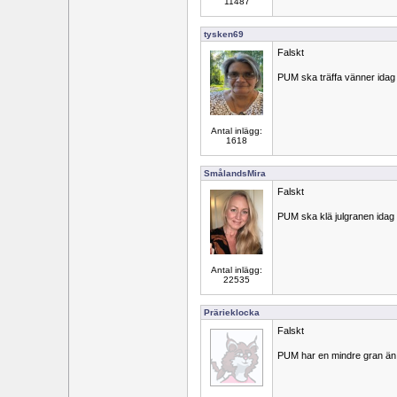
11487
tysken69
Falskt
PUM ska träffa vänner idag
Antal inlägg:
1618
SmålandsMira
Falskt
PUM ska klä julgranen idag
Antal inlägg:
22535
Prärieklocka
Falskt
PUM har en mindre gran än 