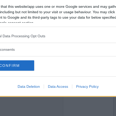
2021-12-18 22:15
Vill du bli
 that this website/app uses one or more Google services and may gath
 men ibland så)
medlem?
including but not limited to your visit or usage behaviour. You may click 
 to Google and its third-party tags to use your data for below specifi
Skapa nytt konto
ogle consent section.
l Data Processing Opt Outs
2021-12-18 22:17
rvarande)
consents
pel
CONFIRM
2021-12-18 22:18
Data Deletion
Data Access
Privacy Policy