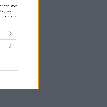
er and store
to grant or
ed purposes