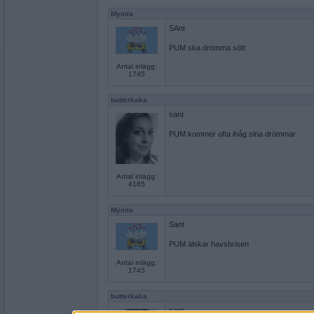
Mymla
SAnt
PUM ska drömma sött
Antal inlägg:
1745
butterkaka
sant
PUM kommer ofta ihåg sina drömmar
Antal inlägg:
4185
Mymla
Sant
PUM älskar havsbrisen
Antal inlägg:
1745
butterkaka
sant