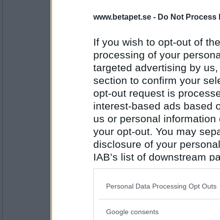
PUM vill ha sommarlov/semester nu
www.betapet.se -
Do Not Process 
If you wish to opt-out of the
Antal inlägg:
4185
processing of your personal
targeted advertising by us
Mymla
Sant!!!
section to confirm your sel
PUM hör smällare på avstånd
opt-out request is proces
Antal inlägg:
interest-based ads based o
1745
us or personal information d
butterkaka
your opt-out. You may separ
falskt, det har tystnat nu
disclosure of your personal
PUM börjar bli skol/jobbtrött
IAB’s list of downstream pa
also be disclosed by us to 
Antal inlägg:
Downstream Participants
th
4185
Personal Data Processing Opt Outs
third parties.
Mymla
Google consents
Sant
Please note that this web