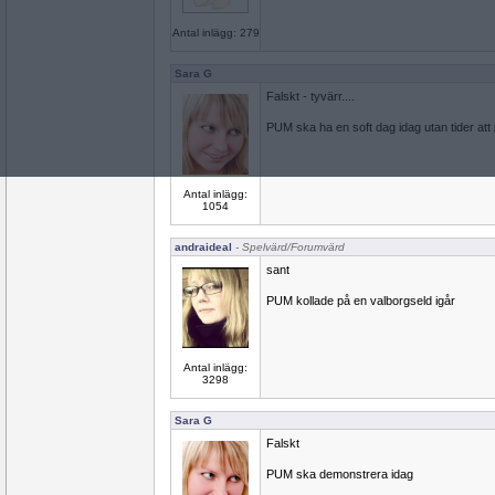
Antal inlägg: 279
Sara G
Falskt - tyvärr....
PUM ska ha en soft dag idag utan tider att
Antal inlägg:
1054
andraideal
- Spelvärd/Forumvärd
sant
PUM kollade på en valborgseld igår
Antal inlägg:
3298
Sara G
Falskt
PUM ska demonstrera idag