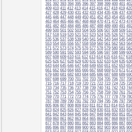
391
392
393
394
395
396
397
398
399
400
401
40
409
410
411
412
413
414
415
416
417
418
419
42
427
428
429
430
431
432
433
434
435
436
437
43
445
446
447
448
449
450
451
452
453
454
455
45
463
464
465
466
467
468
469
470
471
472
473
47
481
482
483
484
485
486
487
488
489
490
491
49
499
500
501
502
503
504
505
506
507
508
509
51
517
518
519
520
521
522
523
524
525
526
527
52
535
536
537
538
539
540
541
542
543
544
545
54
553
554
555
556
557
558
559
560
561
562
563
56
571
572
573
574
575
576
577
578
579
580
581
58
589
590
591
592
593
594
595
596
597
598
599
60
607
608
609
610
611
612
613
614
615
616
617
61
625
626
627
628
629
630
631
632
633
634
635
63
643
644
645
646
647
648
649
650
651
652
653
65
661
662
663
664
665
666
667
668
669
670
671
67
679
680
681
682
683
684
685
686
687
688
689
69
697
698
699
700
701
702
703
704
705
706
707
70
715
716
717
718
719
720
721
722
723
724
725
72
733
734
735
736
737
738
739
740
741
742
743
74
751
752
753
754
755
756
757
758
759
760
761
76
769
770
771
772
773
774
775
776
777
778
779
78
787
788
789
790
791
792
793
794
795
796
797
79
805
806
807
808
809
810
811
812
813
814
815
81
823
824
825
826
827
828
829
830
831
832
833
83
841
842
843
844
845
846
847
848
849
850
851
85
859
860
861
862
863
864
865
866
867
868
869
87
877
878
879
880
881
882
883
884
885
886
887
88
895
896
897
898
899
900
901
902
903
904
905
90
913
914
915
916
917
918
919
920
921
922
923
92