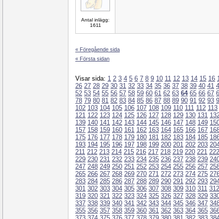
Antal inlägg:
1611
« Föregående sida
« Första sidan
Visar sida:
1
2
3
4
5
6
7
8
9
10
11
12
13
14
15
16
26
27
28
29
30
31
32
33
34
35
36
37
38
39
40
41
52
53
54
55
56
57
58
59
60
61
62
63
64
65
66
67
78
79
80
81
82
83
84
85
86
87
88
89
90
91
92
93
102
103
104
105
106
107
108
109
110
111
112
113
121
122
123
124
125
126
127
128
129
130
131
13
139
140
141
142
143
144
145
146
147
148
149
15
157
158
159
160
161
162
163
164
165
166
167
16
175
176
177
178
179
180
181
182
183
184
185
18
193
194
195
196
197
198
199
200
201
202
203
20
211
212
213
214
215
216
217
218
219
220
221
22
229
230
231
232
233
234
235
236
237
238
239
24
247
248
249
250
251
252
253
254
255
256
257
25
265
266
267
268
269
270
271
272
273
274
275
27
283
284
285
286
287
288
289
290
291
292
293
29
301
302
303
304
305
306
307
308
309
310
311
31
319
320
321
322
323
324
325
326
327
328
329
33
337
338
339
340
341
342
343
344
345
346
347
34
355
356
357
358
359
360
361
362
363
364
365
36
373
374
375
376
377
378
379
380
381
382
383
38