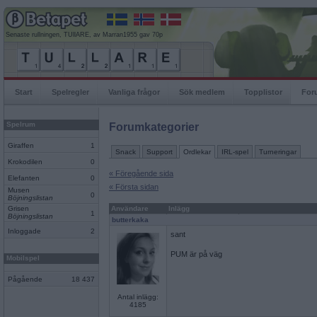
Senaste rullningen, TUllARE, av Marran1955 gav 70p
Start
Spelregler
Vanliga frågor
Sök medlem
Topplistor
For
Spelrum
Forumkategorier
Giraffen
1
Snack
Support
Ordlekar
IRL-spel
Turneringar
Krokodilen
0
« Föregående sida
Elefanten
0
« Första sidan
Musen
0
Böjningslistan
Grisen
Användare
Inlägg
1
Böjningslistan
butterkaka
Inloggade
2
sant
PUM är på väg
Mobilspel
Pågående
18 437
Antal inlägg:
4185