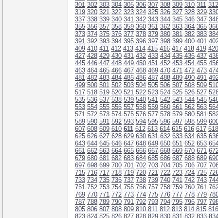
301
302
303
304
305
306
307
308
309
310
311
31
319
320
321
322
323
324
325
326
327
328
329
33
337
338
339
340
341
342
343
344
345
346
347
34
355
356
357
358
359
360
361
362
363
364
365
36
373
374
375
376
377
378
379
380
381
382
383
38
391
392
393
394
395
396
397
398
399
400
401
40
409
410
411
412
413
414
415
416
417
418
419
42
427
428
429
430
431
432
433
434
435
436
437
43
445
446
447
448
449
450
451
452
453
454
455
45
463
464
465
466
467
468
469
470
471
472
473
47
481
482
483
484
485
486
487
488
489
490
491
49
499
500
501
502
503
504
505
506
507
508
509
51
517
518
519
520
521
522
523
524
525
526
527
52
535
536
537
538
539
540
541
542
543
544
545
54
553
554
555
556
557
558
559
560
561
562
563
56
571
572
573
574
575
576
577
578
579
580
581
58
589
590
591
592
593
594
595
596
597
598
599
60
607
608
609
610
611
612
613
614
615
616
617
61
625
626
627
628
629
630
631
632
633
634
635
63
643
644
645
646
647
648
649
650
651
652
653
65
661
662
663
664
665
666
667
668
669
670
671
67
679
680
681
682
683
684
685
686
687
688
689
69
697
698
699
700
701
702
703
704
705
706
707
70
715
716
717
718
719
720
721
722
723
724
725
72
733
734
735
736
737
738
739
740
741
742
743
74
751
752
753
754
755
756
757
758
759
760
761
76
769
770
771
772
773
774
775
776
777
778
779
78
787
788
789
790
791
792
793
794
795
796
797
79
805
806
807
808
809
810
811
812
813
814
815
81
823
824
825
826
827
828
829
830
831
832
833
83