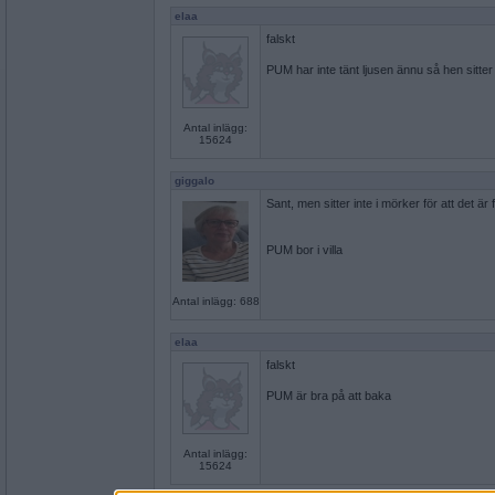
elaa
falskt
PUM har inte tänt ljusen ännu så hen sitter
Antal inlägg:
15624
giggalo
Sant, men sitter inte i mörker för att det är 
PUM bor i villa
Antal inlägg: 688
elaa
falskt
PUM är bra på att baka
Antal inlägg:
15624