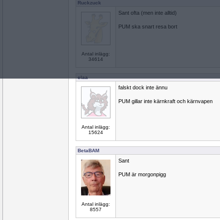
Ruckzuck
Sant ofta (men inte alltid)
PUM ska snart resa bort
Antal inlägg:
34614
elaa
falskt dock inte ännu
PUM gillar inte kärnkraft och kärnvapen
Antal inlägg:
15624
BetaBAM
Sant
PUM är morgonpigg
Antal inlägg:
8557