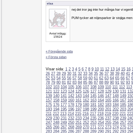
elaa
nej det tror jag inte hur många har vi egentl
PUM tycker att nöjesparker är stojiga men
Antal inlägg:
15624
« Föregående sida
« Första sidan
Visar sida:
1
2
3
4
5
6
7
8
9
10
11
12
13
14
15
16
26
27
28
29
30
31
32
33
34
35
36
37
38
39
40
41
52
53
54
55
56
57
58
59
60
61
62
63
64
65
66
67
78
79
80
81
82
83
84
85
86
87
88
89
90
91
92
93
102
103
104
105
106
107
108
109
110
111
112
113
121
122
123
124
125
126
127
128
129
130
131
13
139
140
141
142
143
144
145
146
147
148
149
15
157
158
159
160
161
162
163
164
165
166
167
16
175
176
177
178
179
180
181
182
183
184
185
18
193
194
195
196
197
198
199
200
201
202
203
20
211
212
213
214
215
216
217
218
219
220
221
22
229
230
231
232
233
234
235
236
237
238
239
24
247
248
249
250
251
252
253
254
255
256
257
25
265
266
267
268
269
270
271
272
273
274
275
27
283
284
285
286
287
288
289
290
291
292
293
29