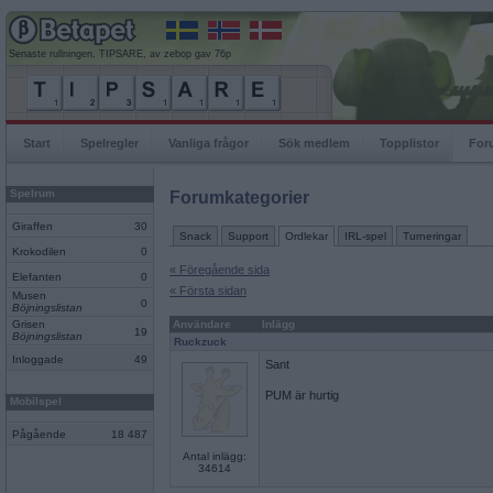
Senaste rullningen, TIPSARE, av zebop gav 76p
Start
Spelregler
Vanliga frågor
Sök medlem
Topplistor
For
Spelrum
Forumkategorier
Giraffen
30
Snack
Support
Ordlekar
IRL-spel
Turneringar
Krokodilen
0
« Föregående sida
Elefanten
0
« Första sidan
Musen
0
Böjningslistan
Grisen
Användare
Inlägg
19
Böjningslistan
Ruckzuck
Inloggade
49
Sant
PUM är hurtig
Mobilspel
Pågående
18 487
Antal inlägg:
34614