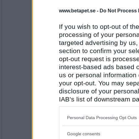
Ruckzuck
Falskt (men jag försöker ändå ibland)
www.betapet.se -
Do Not Process 
PUM är smal
If you wish to opt-out of the
processing of your personal
Antal inlägg:
34614
targeted advertising by us
section to confirm your sel
elaa
falskt
opt-out request is proces
interest-based ads based o
PUM tycker att det är viktigt hur man ser u
us or personal information d
your opt-out. You may separ
Antal inlägg:
15624
disclosure of your personal
Ruckzuck
IAB’s list of downstream pa
Beror lite på vad som menas, men troligtvi
also be disclosed by us to 
PUM läste tyska i skolan
Downstream Participants
th
Personal Data Processing Opt Outs
third parties.
Antal inlägg:
34614
Google consents
Please note that this web