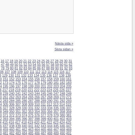
Nästa sida »
Sista sidan »
16
17
18
19
20
21
22
23
24
25
26
27
28
29
30
31
47
48
49
50
51
52
53
54
55
56
57
58
59
60
61
62
78
79
80
81
82
83
84
85
86
87
88
89
90
91
92
93
06
107
108
109
110
111
112
113
114
115
116
117
8
129
130
131
132
133
134
135
136
137
138
139
0
151
152
153
154
155
156
157
158
159
160
161
2
173
174
175
176
177
178
179
180
181
182
183
4
195
196
197
198
199
200
201
202
203
204
205
6
217
218
219
220
221
222
223
224
225
226
227
8
239
240
241
242
243
244
245
246
247
248
249
0
261
262
263
264
265
266
267
268
269
270
271
2
283
284
285
286
287
288
289
290
291
292
293
4
305
306
307
308
309
310
311
312
313
314
315
6
327
328
329
330
331
332
333
334
335
336
337
8
349
350
351
352
353
354
355
356
357
358
359
0
371
372
373
374
375
376
377
378
379
380
381
2
393
394
395
396
397
398
399
400
401
402
403
4
415
416
417
418
419
420
421
422
423
424
425
6
437
438
439
440
441
442
443
444
445
446
447
8
459
460
461
462
463
464
465
466
467
468
469
0
481
482
483
484
485
486
487
488
489
490
491