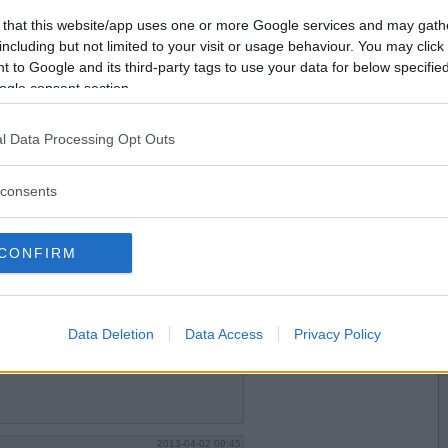
2013-04-01 23:48
Vill du bli
 that this website/app uses one or more Google services and may gath
medlem?
including but not limited to your visit or usage behaviour. You may click 
 to Google and its third-party tags to use your data for below specifi
Skapa nytt konto
ogle consent section.
l Data Processing Opt Outs
2013-04-02 08:23
consents
barn och har det kvar.
CONFIRM
2013-04-02 08:56
Data Deletion
Data Access
Privacy Policy
on gång.
2013-04-02 09:45