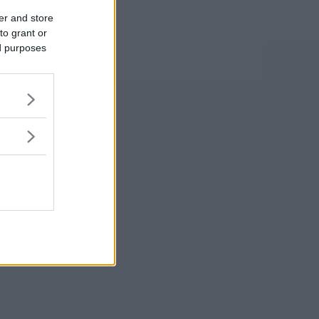
er and store
to grant or
ed purposes