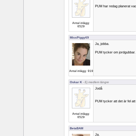
PUM har redag planerat vad
Antal inlägg:
6529
MissPiggy69
Ja, jobba.
PUM tycker om jordgubbar.
Antal inlägg: 919
Oskar K
- Ej medlem längre
Jodå
PUM tycker att det är fel at
Antal inlägg:
6529
BetaBAM
Ja.