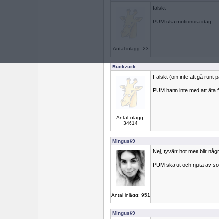
falskt
PUM ska motionera idag
Antal inlägg: 23
Ruckzuck
Falskt (om inte att gå runt
PUM hann inte med att äta f
Antal inlägg:
34614
Mingus69
Nej, tyvärr hot men blir nå
PUM ska ut och njuta av sol
Antal inlägg: 951
Mingus69