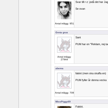
Svar till r-z: jodå det har Ja
Se ovan
Antal inlägg: 951
Greta grus
Sant
PUM har en "Reklam, nej ta
Antal inlägg:
27944
abema
falskt (men ska skaffa en)
PUM fyller år denna vecka
Antal inlägg: 708
MissPiggy69
Falskt.