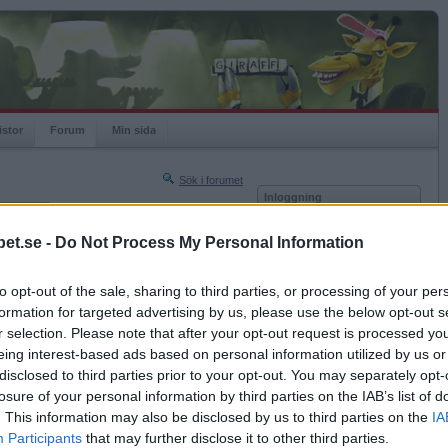
istor
Forum
Min sida
Sök i forumet
Inloggning
rneringar
Användare
et.se -
Do Not Process My Personal Information
Nästa sida »
Lösenord
Sista sidan »
to opt-out of the sale, sharing to third parties, or processing of your per
Kom ihåg mig
2013-04-01 23:03
formation for targeted advertising by us, please use the below opt-out s
Logga in
ng som bedrivs på universitet.
r selection. Please note that after your opt-out request is processed y
eing interest-based ads based on personal information utilized by us or
Glömt ditt lösenord?
ågonstans på kroppen.
Få ny aktiveringslänk
disclosed to third parties prior to your opt-out. You may separately opt-
losure of your personal information by third parties on the IAB’s list of
. This information may also be disclosed by us to third parties on the
IA
Betapet är gratis!
Participants
that may further disclose it to other third parties.