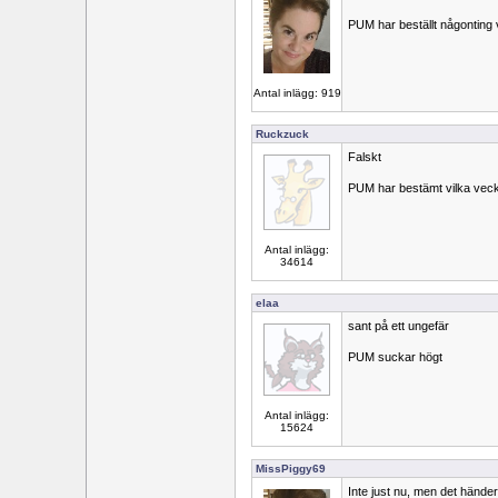
PUM har beställt någonting v
Antal inlägg: 919
Ruckzuck
Falskt
PUM har bestämt vilka vec
Antal inlägg:
34614
elaa
sant på ett ungefär
PUM suckar högt
Antal inlägg:
15624
MissPiggy69
Inte just nu, men det händer