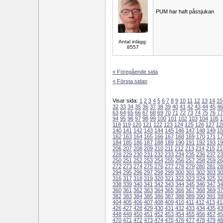
PUM har haft påssjukan
Antal inlägg:
8557
« Föregående sida
« Första sidan
Visar sida:
1
2
3
4
5
6
7
8
9
10
11
12
13
14
15
32
33
34
35
36
37
38
39
40
41
42
43
44
45
46
63
64
65
66
67
68
69
70
71
72
73
74
75
76
77
94
95
96
97
98
99
100
101
102
103
104
105
1
118
119
120
121
122
123
124
125
126
127
12
140
141
142
143
144
145
146
147
148
149
15
162
163
164
165
166
167
168
169
170
171
17
184
185
186
187
188
189
190
191
192
193
19
206
207
208
209
210
211
212
213
214
215
21
228
229
230
231
232
233
234
235
236
237
23
250
251
252
253
254
255
256
257
258
259
26
272
273
274
275
276
277
278
279
280
281
28
294
295
296
297
298
299
300
301
302
303
30
316
317
318
319
320
321
322
323
324
325
32
338
339
340
341
342
343
344
345
346
347
34
360
361
362
363
364
365
366
367
368
369
37
382
383
384
385
386
387
388
389
390
391
39
404
405
406
407
408
409
410
411
412
413
41
426
427
428
429
430
431
432
433
434
435
43
448
449
450
451
452
453
454
455
456
457
45
470
471
472
473
474
475
476
477
478
479
48