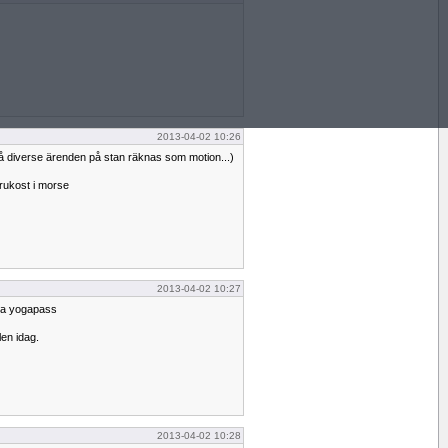
2013-04-02 10:26
 på diverse ärenden på stan räknas som motion...)
rukost i morse
2013-04-02 10:27
gra yogapass
en idag.
2013-04-02 10:28