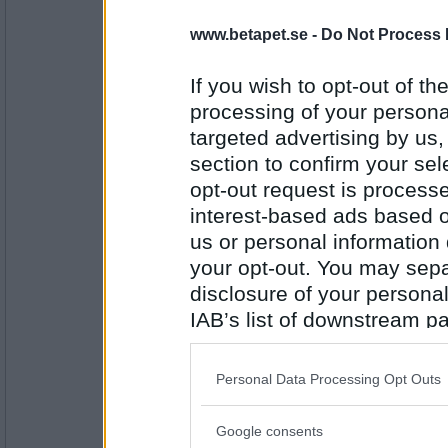
dinodog
falskt
www.betapet.se -
Do Not Process 
PUM ska ut och plocks svamp
If you wish to opt-out of the
processing of your personal
Antal inlägg:
4973
targeted advertising by us
Mållan
section to confirm your sel
falskt
opt-out request is proces
PUM ska på fest ikväll
interest-based ads based o
us or personal information d
Antal inlägg: 922
your opt-out. You may separ
disclosure of your personal
Bim1964
Falskt
IAB’s list of downstream pa
also be disclosed by us to 
PUM har vart och röstat
Downstream Participants
th
Personal Data Processing Opt Outs
third parties.
Antal inlägg:
1854
Google consents
Please note that this web
onobond