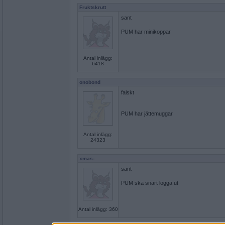
Fruktskrutt
sant
PUM har minikoppar
Antal inlägg:
6418
onobond
falskt
PUM har jättemuggar
Antal inlägg:
24323
xmas-
sant
PUM ska snart logga ut
Antal inlägg: 360