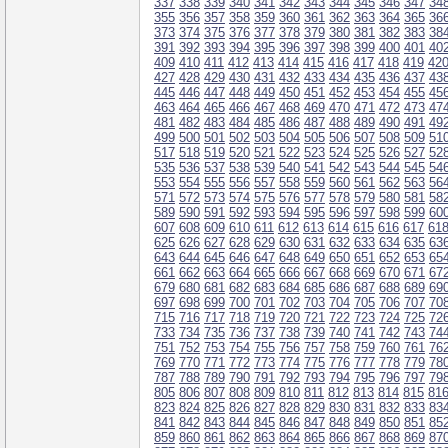
337
338
339
340
341
342
343
344
345
346
347
34
355
356
357
358
359
360
361
362
363
364
365
36
373
374
375
376
377
378
379
380
381
382
383
38
391
392
393
394
395
396
397
398
399
400
401
40
409
410
411
412
413
414
415
416
417
418
419
42
427
428
429
430
431
432
433
434
435
436
437
43
445
446
447
448
449
450
451
452
453
454
455
45
463
464
465
466
467
468
469
470
471
472
473
47
481
482
483
484
485
486
487
488
489
490
491
49
499
500
501
502
503
504
505
506
507
508
509
51
517
518
519
520
521
522
523
524
525
526
527
52
535
536
537
538
539
540
541
542
543
544
545
54
553
554
555
556
557
558
559
560
561
562
563
56
571
572
573
574
575
576
577
578
579
580
581
58
589
590
591
592
593
594
595
596
597
598
599
60
607
608
609
610
611
612
613
614
615
616
617
61
625
626
627
628
629
630
631
632
633
634
635
63
643
644
645
646
647
648
649
650
651
652
653
65
661
662
663
664
665
666
667
668
669
670
671
67
679
680
681
682
683
684
685
686
687
688
689
69
697
698
699
700
701
702
703
704
705
706
707
70
715
716
717
718
719
720
721
722
723
724
725
72
733
734
735
736
737
738
739
740
741
742
743
74
751
752
753
754
755
756
757
758
759
760
761
76
769
770
771
772
773
774
775
776
777
778
779
78
787
788
789
790
791
792
793
794
795
796
797
79
805
806
807
808
809
810
811
812
813
814
815
81
823
824
825
826
827
828
829
830
831
832
833
83
841
842
843
844
845
846
847
848
849
850
851
85
859
860
861
862
863
864
865
866
867
868
869
87