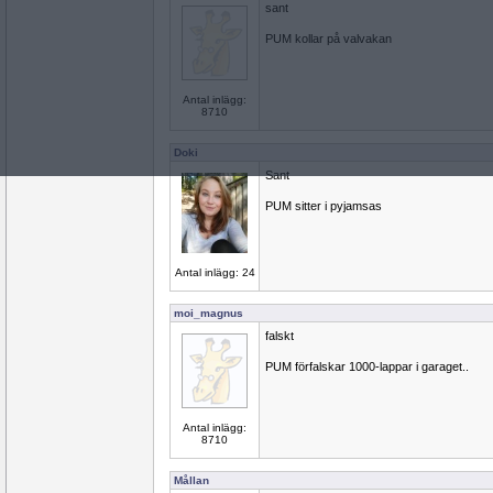
sant
PUM kollar på valvakan
Antal inlägg:
8710
Doki
Sant
PUM sitter i pyjamsas
Antal inlägg: 24
moi_magnus
falskt
PUM förfalskar 1000-lappar i garaget..
Antal inlägg:
8710
Mållan