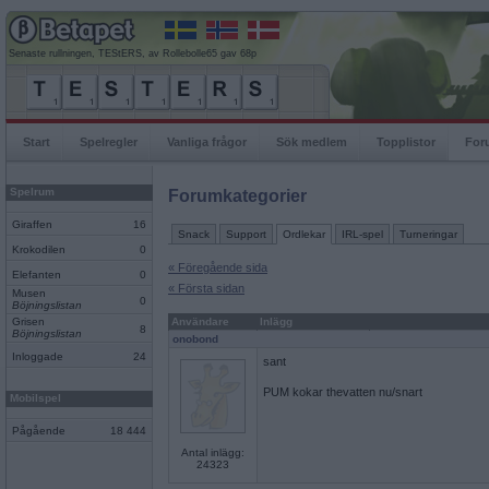
Senaste rullningen, TEStERS, av Rollebolle65 gav 68p
Start
Spelregler
Vanliga frågor
Sök medlem
Topplistor
For
Spelrum
Forumkategorier
Giraffen
16
Snack
Support
Ordlekar
IRL-spel
Turneringar
Krokodilen
0
« Föregående sida
Elefanten
0
« Första sidan
Musen
0
Böjningslistan
Grisen
Användare
Inlägg
8
Böjningslistan
onobond
Inloggade
24
sant
PUM kokar thevatten nu/snart
Mobilspel
Pågående
18 444
Antal inlägg:
24323