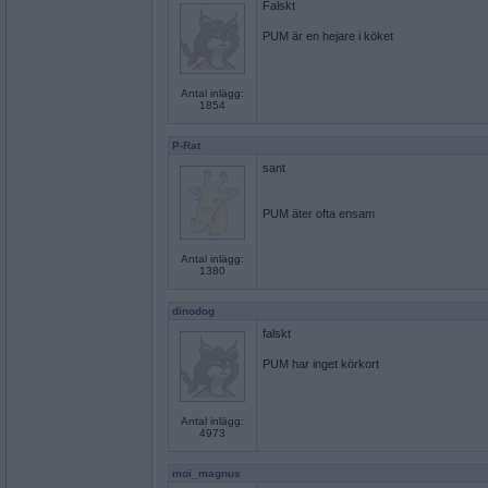
Falskt
PUM är en hejare i köket
Antal inlägg:
1854
P-Rat
sant
PUM äter ofta ensam
Antal inlägg:
1380
dinodog
falskt
PUM har inget körkort
Antal inlägg:
4973
moi_magnus