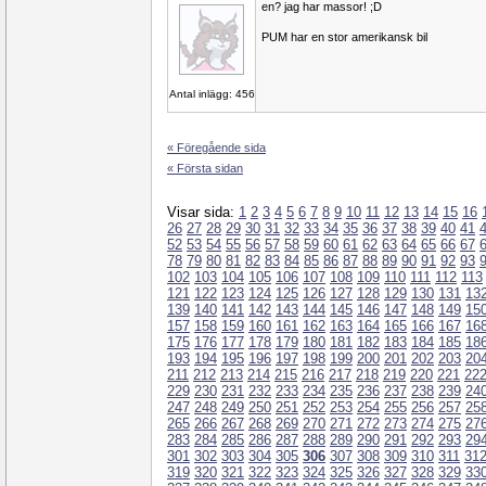
en? jag har massor! ;D
PUM har en stor amerikansk bil
Antal inlägg: 456
« Föregående sida
« Första sidan
Visar sida:
1
2
3
4
5
6
7
8
9
10
11
12
13
14
15
16
26
27
28
29
30
31
32
33
34
35
36
37
38
39
40
41
52
53
54
55
56
57
58
59
60
61
62
63
64
65
66
67
78
79
80
81
82
83
84
85
86
87
88
89
90
91
92
93
102
103
104
105
106
107
108
109
110
111
112
113
121
122
123
124
125
126
127
128
129
130
131
13
139
140
141
142
143
144
145
146
147
148
149
15
157
158
159
160
161
162
163
164
165
166
167
16
175
176
177
178
179
180
181
182
183
184
185
18
193
194
195
196
197
198
199
200
201
202
203
20
211
212
213
214
215
216
217
218
219
220
221
22
229
230
231
232
233
234
235
236
237
238
239
24
247
248
249
250
251
252
253
254
255
256
257
25
265
266
267
268
269
270
271
272
273
274
275
27
283
284
285
286
287
288
289
290
291
292
293
29
301
302
303
304
305
306
307
308
309
310
311
31
319
320
321
322
323
324
325
326
327
328
329
33