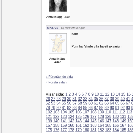
Antal inlägg: 349
nina733
- Ej medlem längre
sant
Pum har/skulle vilja ha ett akvarium
Antal inlägg:
4346
« Föregående sida
« Första sidan
Visar sida:
1
2
3
4
5
6
7
8
9
10
11
12
13
14
15
16
26
27
28
29
30
31
32
33
34
35
36
37
38
39
40
41
52
53
54
55
56
57
58
59
60
61
62
63
64
65
66
67
78
79
80
81
82
83
84
85
86
87
88
89
90
91
92
93
102
103
104
105
106
107
108
109
110
111
112
113
121
122
123
124
125
126
127
128
129
130
131
13
139
140
141
142
143
144
145
146
147
148
149
15
157
158
159
160
161
162
163
164
165
166
167
16
175
176
177
178
179
180
181
182
183
184
185
18