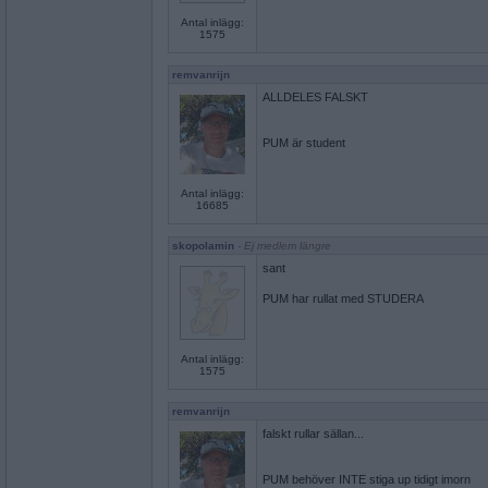
Antal inlägg:
1575
remvanrijn
ALLDELES FALSKT
PUM är student
Antal inlägg:
16685
skopolamin
- Ej medlem längre
sant
PUM har rullat med STUDERA
Antal inlägg:
1575
remvanrijn
falskt rullar sällan...
PUM behöver INTE stiga up tidigt imorn