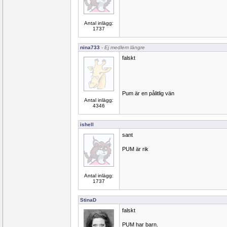
Antal inlägg:
1737
nina733
- Ej medlem längre
falskt
Pum är en pålitlig vän
Antal inlägg:
4346
ishell
sant
PUM är rik
Antal inlägg:
1737
StinaD
falskt
PUM har barn.