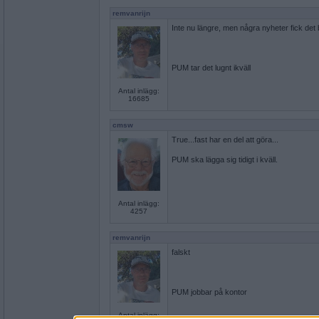
remvanrijn
Inte nu längre, men några nyheter fick det b
PUM tar det lugnt ikväll
Antal inlägg:
16685
cmsw
True...fast har en del att göra...
PUM ska lägga sig tidigt i kväll.
Antal inlägg:
4257
remvanrijn
falskt
PUM jobbar på kontor
Antal inlägg: