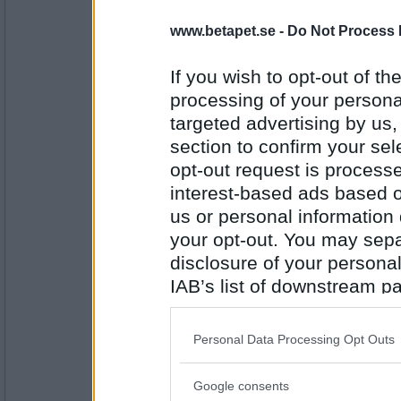
16685
www.betapet.se -
Do Not Process 
cmsw
Sant, kan man säga ja...
If you wish to opt-out of the
PUM jobbar inte på kontor.
processing of your personal
targeted advertising by us
Antal inlägg:
section to confirm your sel
4257
opt-out request is proces
remvanrijn
interest-based ads based o
sant
us or personal information d
your opt-out. You may separ
PUM jobbar svart ibland
disclosure of your personal
Antal inlägg:
IAB’s list of downstream pa
16685
also be disclosed by us to 
ishell
Downstream Participants
th
Personal Data Processing Opt Outs
falskt
third parties.
PUM har en tavla på väggen över datorn
Google consents
Please note that this web