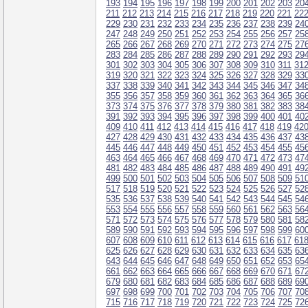
193
194
195
196
197
198
199
200
201
202
203
20
211
212
213
214
215
216
217
218
219
220
221
22
229
230
231
232
233
234
235
236
237
238
239
24
247
248
249
250
251
252
253
254
255
256
257
25
265
266
267
268
269
270
271
272
273
274
275
27
283
284
285
286
287
288
289
290
291
292
293
29
301
302
303
304
305
306
307
308
309
310
311
31
319
320
321
322
323
324
325
326
327
328
329
33
337
338
339
340
341
342
343
344
345
346
347
34
355
356
357
358
359
360
361
362
363
364
365
36
373
374
375
376
377
378
379
380
381
382
383
38
391
392
393
394
395
396
397
398
399
400
401
40
409
410
411
412
413
414
415
416
417
418
419
42
427
428
429
430
431
432
433
434
435
436
437
43
445
446
447
448
449
450
451
452
453
454
455
45
463
464
465
466
467
468
469
470
471
472
473
47
481
482
483
484
485
486
487
488
489
490
491
49
499
500
501
502
503
504
505
506
507
508
509
51
517
518
519
520
521
522
523
524
525
526
527
52
535
536
537
538
539
540
541
542
543
544
545
54
553
554
555
556
557
558
559
560
561
562
563
56
571
572
573
574
575
576
577
578
579
580
581
58
589
590
591
592
593
594
595
596
597
598
599
60
607
608
609
610
611
612
613
614
615
616
617
61
625
626
627
628
629
630
631
632
633
634
635
63
643
644
645
646
647
648
649
650
651
652
653
65
661
662
663
664
665
666
667
668
669
670
671
67
679
680
681
682
683
684
685
686
687
688
689
69
697
698
699
700
701
702
703
704
705
706
707
70
715
716
717
718
719
720
721
722
723
724
725
72