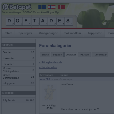
Senaste rullningen, DOFTADES, av Anneli99 gav 82p
Start
Spelregler
Vanliga frågor
Sök medlem
Topplistor
For
Spelrum
Forumkategorier
Giraffen
16
Snack
Support
Ordlekar
IRL-spel
Turneringar
Krokodilen
0
« Föregående sida
Elefanten
1
« Första sidan
Musen
0
Böjningslistan
Grisen
Användare
Inlägg
16
Böjningslistan
nina733
- Ej medlem längre
Inloggade
33
sant/falsk
Mobilspel
Pågående
18 390
Antal inlägg:
4346
Pum tittar på tv också just nu?