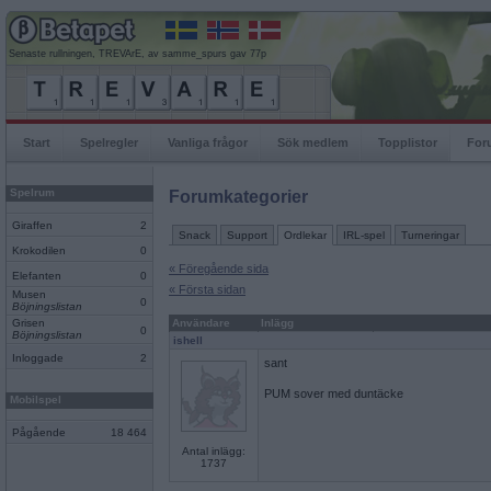
Senaste rullningen, TREVArE, av samme_spurs gav 77p
Start
Spelregler
Vanliga frågor
Sök medlem
Topplistor
For
Spelrum
Forumkategorier
Giraffen
2
Snack
Support
Ordlekar
IRL-spel
Turneringar
Krokodilen
0
« Föregående sida
Elefanten
0
« Första sidan
Musen
0
Böjningslistan
Grisen
Användare
Inlägg
0
Böjningslistan
ishell
Inloggade
2
sant
PUM sover med duntäcke
Mobilspel
Pågående
18 464
Antal inlägg:
1737