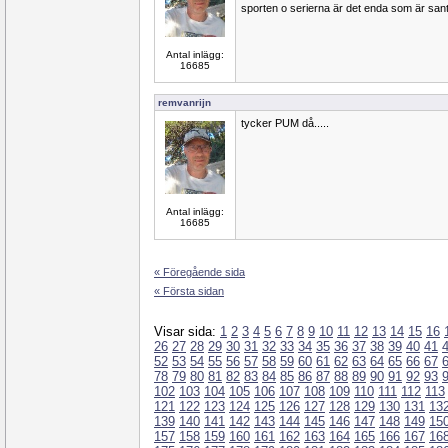
sporten o serierna är det enda som är sant 
Antal inlägg:
16685
remvanrijn
tycker PUM då.....
Antal inlägg:
16685
« Föregående sida
« Första sidan
Visar sida:
1
2
3
4
5
6
7
8
9
10
11
12
13
14
15
16
26
27
28
29
30
31
32
33
34
35
36
37
38
39
40
41
52
53
54
55
56
57
58
59
60
61
62
63
64
65
66
67
78
79
80
81
82
83
84
85
86
87
88
89
90
91
92
93
102
103
104
105
106
107
108
109
110
111
112
113
121
122
123
124
125
126
127
128
129
130
131
13
139
140
141
142
143
144
145
146
147
148
149
15
157
158
159
160
161
162
163
164
165
166
167
16