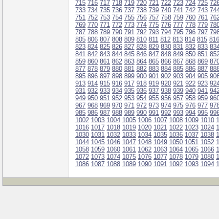
715
716
717
718
719
720
721
722
723
724
725
72
733
734
735
736
737
738
739
740
741
742
743
74
751
752
753
754
755
756
757
758
759
760
761
76
769
770
771
772
773
774
775
776
777
778
779
78
787
788
789
790
791
792
793
794
795
796
797
79
805
806
807
808
809
810
811
812
813
814
815
81
823
824
825
826
827
828
829
830
831
832
833
83
841
842
843
844
845
846
847
848
849
850
851
85
859
860
861
862
863
864
865
866
867
868
869
87
877
878
879
880
881
882
883
884
885
886
887
88
895
896
897
898
899
900
901
902
903
904
905
90
913
914
915
916
917
918
919
920
921
922
923
92
931
932
933
934
935
936
937
938
939
940
941
94
949
950
951
952
953
954
955
956
957
958
959
96
967
968
969
970
971
972
973
974
975
976
977
97
985
986
987
988
989
990
991
992
993
994
995
99
1002
1003
1004
1005
1006
1007
1008
1009
1010
1016
1017
1018
1019
1020
1021
1022
1023
1024
1030
1031
1032
1033
1034
1035
1036
1037
1038
1044
1045
1046
1047
1048
1049
1050
1051
1052
1058
1059
1060
1061
1062
1063
1064
1065
1066
1072
1073
1074
1075
1076
1077
1078
1079
1080
1086
1087
1088
1089
1090
1091
1092
1093
1094