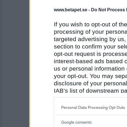
Dalkulllan
www.betapet.se -
Do Not Process 
Sant
PUM skriver dikter
If you wish to opt-out of the
processing of your personal
targeted advertising by us
Antal inlägg:
1226
section to confirm your sel
opt-out request is proces
remvanrijn
falskt
interest-based ads based o
us or personal information d
PUM är romantiskt
your opt-out. You may separ
disclosure of your personal
Antal inlägg:
16685
IAB’s list of downstream pa
also be disclosed by us to 
Dalkulllan
Sant - ibland så...
Downstream Participants
th
Personal Data Processing Opt Outs
PUM brukar vara tomte på julafton
third parties.
Google consents
Please note that this web