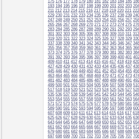
175
176
177
178
179
180
181
182
183
184
185
18
193
194
195
196
197
198
199
200
201
202
203
20
211
212
213
214
215
216
217
218
219
220
221
22
229
230
231
232
233
234
235
236
237
238
239
24
247
248
249
250
251
252
253
254
255
256
257
25
265
266
267
268
269
270
271
272
273
274
275
27
283
284
285
286
287
288
289
290
291
292
293
29
301
302
303
304
305
306
307
308
309
310
311
31
319
320
321
322
323
324
325
326
327
328
329
33
337
338
339
340
341
342
343
344
345
346
347
34
355
356
357
358
359
360
361
362
363
364
365
36
373
374
375
376
377
378
379
380
381
382
383
38
391
392
393
394
395
396
397
398
399
400
401
40
409
410
411
412
413
414
415
416
417
418
419
42
427
428
429
430
431
432
433
434
435
436
437
43
445
446
447
448
449
450
451
452
453
454
455
45
463
464
465
466
467
468
469
470
471
472
473
47
481
482
483
484
485
486
487
488
489
490
491
49
499
500
501
502
503
504
505
506
507
508
509
51
517
518
519
520
521
522
523
524
525
526
527
52
535
536
537
538
539
540
541
542
543
544
545
54
553
554
555
556
557
558
559
560
561
562
563
56
571
572
573
574
575
576
577
578
579
580
581
58
589
590
591
592
593
594
595
596
597
598
599
60
607
608
609
610
611
612
613
614
615
616
617
61
625
626
627
628
629
630
631
632
633
634
635
63
643
644
645
646
647
648
649
650
651
652
653
65
661
662
663
664
665
666
667
668
669
670
671
67
679
680
681
682
683
684
685
686
687
688
689
69
697
698
699
700
701
702
703
704
705
706
707
70