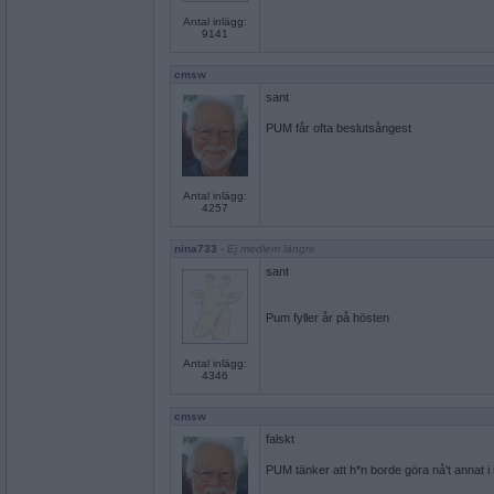
Antal inlägg:
9141
cmsw
sant
PUM får ofta beslutsångest
Antal inlägg:
4257
nina733
- Ej medlem längre
sant
Pum fyller år på hösten
Antal inlägg:
4346
cmsw
falskt
PUM tänker att h*n borde göra nå't annat i s