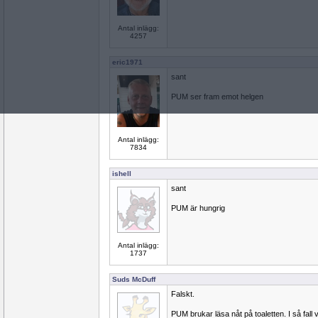
Antal inlägg:
4257
eric1971
sant
PUM ser fram emot helgen
Antal inlägg:
7834
ishell
sant
PUM är hungrig
Antal inlägg:
1737
Suds McDuff
Falskt.
PUM brukar läsa nåt på toaletten. I så fall