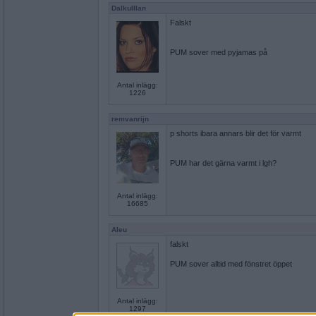
Dalkulllan
Falskt
PUM sover med pyjamas på
Antal inlägg:
1226
remvanrijn
p shorts ibara annars blir det för varmt
PUM har det gärna varmt i lgh?
Antal inlägg:
16685
Aleu
falskt
PUM sover alltid med fönstret öppet
Antal inlägg:
1297