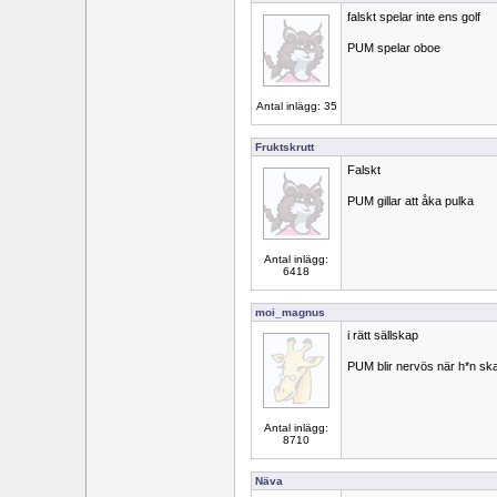
falskt spelar inte ens golf
PUM spelar oboe
Antal inlägg: 35
Fruktskrutt
Falskt
PUM gillar att åka pulka
Antal inlägg:
6418
moi_magnus
i rätt sällskap
PUM blir nervös när h*n ska 
Antal inlägg:
8710
Näva