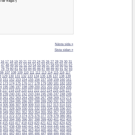
 får fråga?)
Nästa sida »
Sista sidan »
16
17
18
19
20
21
22
23
24
25
26
27
28
29
30
31
47
48
49
50
51
52
53
54
55
56
57
58
59
60
61
62
78
79
80
81
82
83
84
85
86
87
88
89
90
91
92
93
06
107
108
109
110
111
112
113
114
115
116
117
8
129
130
131
132
133
134
135
136
137
138
139
0
151
152
153
154
155
156
157
158
159
160
161
2
173
174
175
176
177
178
179
180
181
182
183
4
195
196
197
198
199
200
201
202
203
204
205
6
217
218
219
220
221
222
223
224
225
226
227
8
239
240
241
242
243
244
245
246
247
248
249
0
261
262
263
264
265
266
267
268
269
270
271
2
283
284
285
286
287
288
289
290
291
292
293
4
305
306
307
308
309
310
311
312
313
314
315
6
327
328
329
330
331
332
333
334
335
336
337
8
349
350
351
352
353
354
355
356
357
358
359
0
371
372
373
374
375
376
377
378
379
380
381
2
393
394
395
396
397
398
399
400
401
402
403
4
415
416
417
418
419
420
421
422
423
424
425
6
437
438
439
440
441
442
443
444
445
446
447
8
459
460
461
462
463
464
465
466
467
468
469
0
481
482
483
484
485
486
487
488
489
490
491