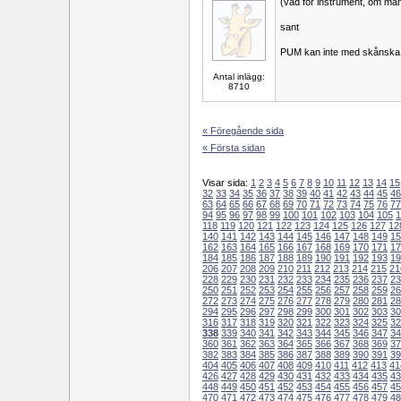
(vad för instrument, om man
sant
PUM kan inte med skånska
Antal inlägg:
8710
« Föregående sida
« Första sidan
Visar sida:
1
2
3
4
5
6
7
8
9
10
11
12
13
14
15
32
33
34
35
36
37
38
39
40
41
42
43
44
45
46
63
64
65
66
67
68
69
70
71
72
73
74
75
76
77
94
95
96
97
98
99
100
101
102
103
104
105
1
118
119
120
121
122
123
124
125
126
127
12
140
141
142
143
144
145
146
147
148
149
15
162
163
164
165
166
167
168
169
170
171
17
184
185
186
187
188
189
190
191
192
193
19
206
207
208
209
210
211
212
213
214
215
21
228
229
230
231
232
233
234
235
236
237
23
250
251
252
253
254
255
256
257
258
259
26
272
273
274
275
276
277
278
279
280
281
28
294
295
296
297
298
299
300
301
302
303
30
316
317
318
319
320
321
322
323
324
325
32
338
339
340
341
342
343
344
345
346
347
34
360
361
362
363
364
365
366
367
368
369
37
382
383
384
385
386
387
388
389
390
391
39
404
405
406
407
408
409
410
411
412
413
41
426
427
428
429
430
431
432
433
434
435
43
448
449
450
451
452
453
454
455
456
457
45
470
471
472
473
474
475
476
477
478
479
48