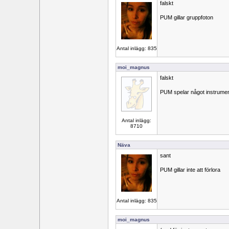
falskt
PUM gillar gruppfoton
Antal inlägg: 835
moi_magnus
falskt
PUM spelar något instrume
Antal inlägg:
8710
Näva
sant
PUM gillar inte att förlora
Antal inlägg: 835
moi_magnus