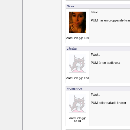
Näva
falskt
PUM har en droppande kra
Antal inlägg: 835
vårpåg
Falskt
PUM är en badkruka
Antal inlägg: 153
Fruktskrutt
Falskt
PUM odlar sallad i krukor
Antal inlägg:
6418