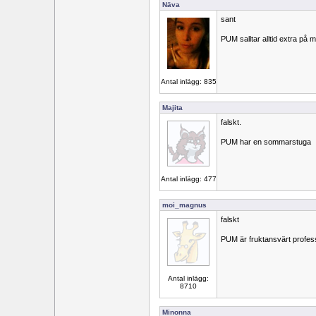
Näva
sant
PUM salltar alltid extra på 
Antal inlägg: 835
Majita
falskt.
PUM har en sommarstuga
Antal inlägg: 477
moi_magnus
falskt
PUM är fruktansvärt profess
Antal inlägg:
8710
Minonna