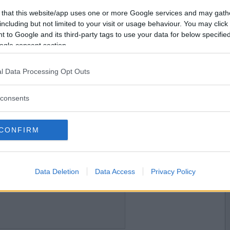
2011-03-10 11:04
Vill du bli
 that this website/app uses one or more Google services and may gath
medlem?
including but not limited to your visit or usage behaviour. You may click 
 to Google and its third-party tags to use your data for below specifi
Skapa nytt konto
ogle consent section.
l Data Processing Opt Outs
2011-03-10 13:19
consents
CONFIRM
2011-03-10 13:35
Data Deletion
Data Access
Privacy Policy