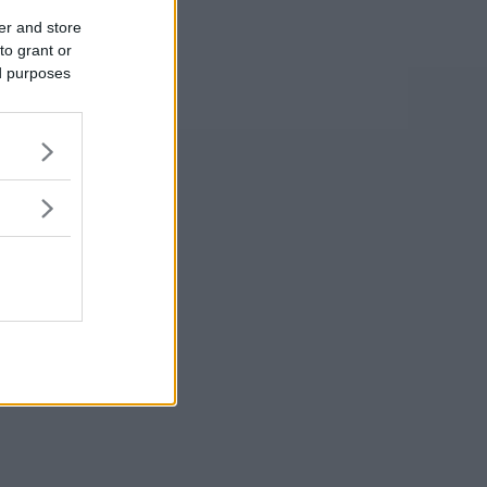
er and store
to grant or
ed purposes