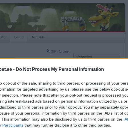
istor
Forum
Min sida
Sök i forumet
Inloggning
rneringar
Användare
et.se -
Do Not Process My Personal Information
Nästa sida »
Lösenord
Sista sidan »
to opt-out of the sale, sharing to third parties, or processing of your per
Kom ihåg mig
2011-03-07 18:53
formation for targeted advertising by us, please use the below opt-out s
Logga in
r selection. Please note that after your opt-out request is processed y
eing interest-based ads based on personal information utilized by us or
Glömt ditt lösenord?
 fisa bland folk
Få ny aktiveringslänk
disclosed to third parties prior to your opt-out. You may separately opt-
losure of your personal information by third parties on the IAB’s list of
. This information may also be disclosed by us to third parties on the
IA
Betapet är gratis!
Participants
that may further disclose it to other third parties.