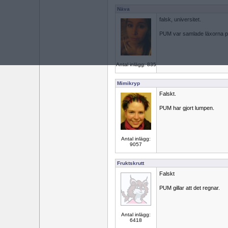
Näva
falsk, universitet.
PUM var samlade läxorna p
Antal inlägg: 835
Mimikryp
Falskt.
PUM har gjort lumpen.
Antal inlägg:
9057
Fruktskrutt
Falskt
PUM gillar att det regnar.
Antal inlägg:
6418