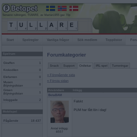
Senaste rullningen, TUllARE, av Marran1955 gav 70p
Start
Spelregler
Vanliga frågor
Sök medlem
Topplistor
For
Spelrum
Forumkategorier
Giraffen
1
Snack
Support
Ordlekar
IRL-spel
Turneringar
Krokodilen
0
« Föregående sida
Elefanten
0
« Första sidan
Musen
0
Böjningslistan
Grisen
Användare
Inlägg
1
Böjningslistan
BetaBAM
Inloggade
2
Falskt
PUM har fått lön i dag!
Mobilspel
Pågående
18 437
Antal inlägg:
8557