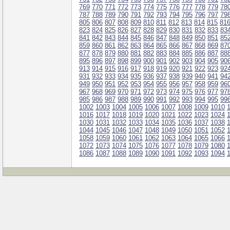
769
770
771
772
773
774
775
776
777
778
779
78
787
788
789
790
791
792
793
794
795
796
797
79
805
806
807
808
809
810
811
812
813
814
815
81
823
824
825
826
827
828
829
830
831
832
833
83
841
842
843
844
845
846
847
848
849
850
851
85
859
860
861
862
863
864
865
866
867
868
869
87
877
878
879
880
881
882
883
884
885
886
887
88
895
896
897
898
899
900
901
902
903
904
905
90
913
914
915
916
917
918
919
920
921
922
923
92
931
932
933
934
935
936
937
938
939
940
941
94
949
950
951
952
953
954
955
956
957
958
959
96
967
968
969
970
971
972
973
974
975
976
977
97
985
986
987
988
989
990
991
992
993
994
995
99
1002
1003
1004
1005
1006
1007
1008
1009
1010
1016
1017
1018
1019
1020
1021
1022
1023
1024
1030
1031
1032
1033
1034
1035
1036
1037
1038
1044
1045
1046
1047
1048
1049
1050
1051
1052
1058
1059
1060
1061
1062
1063
1064
1065
1066
1072
1073
1074
1075
1076
1077
1078
1079
1080
1086
1087
1088
1089
1090
1091
1092
1093
1094