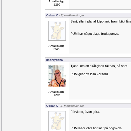
Antal inlägg:
1295
Oskar K
- Ej medlem längre
Sant, eller i alla fall klippt mig från riktigt l
PUM har något slags fredagsmys.
Antal inlägg:
6529
itsonlydana
Tjaaa, om en skål glass räknas, så sant.
PUM gillar att lösa korsord.
Antal inlägg:
1295
Oskar K
- Ej medlem längre
Förvisso, även göra.
PUM läser eller har läst på högskola.