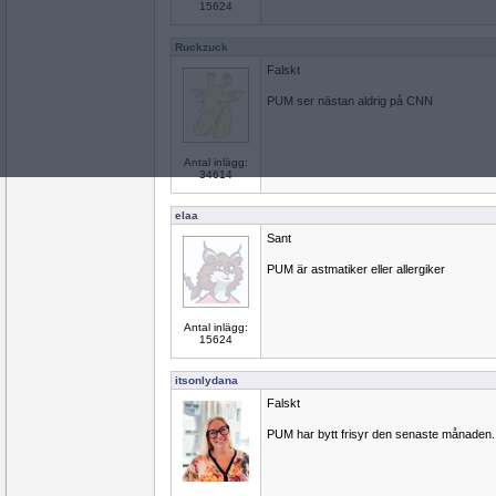
15624
Ruckzuck
Falskt
PUM ser nästan aldrig på CNN
Antal inlägg:
34614
elaa
Sant
PUM är astmatiker eller allergiker
Antal inlägg:
15624
itsonlydana
Falskt
PUM har bytt frisyr den senaste månaden.