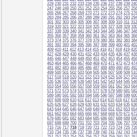
229
230
231
232
233
234
235
236
237
238
239
24
247
248
249
250
251
252
253
254
255
256
257
25
265
266
267
268
269
270
271
272
273
274
275
27
283
284
285
286
287
288
289
290
291
292
293
29
301
302
303
304
305
306
307
308
309
310
311
31
319
320
321
322
323
324
325
326
327
328
329
33
337
338
339
340
341
342
343
344
345
346
347
34
355
356
357
358
359
360
361
362
363
364
365
36
373
374
375
376
377
378
379
380
381
382
383
38
391
392
393
394
395
396
397
398
399
400
401
40
409
410
411
412
413
414
415
416
417
418
419
42
427
428
429
430
431
432
433
434
435
436
437
43
445
446
447
448
449
450
451
452
453
454
455
45
463
464
465
466
467
468
469
470
471
472
473
47
481
482
483
484
485
486
487
488
489
490
491
49
499
500
501
502
503
504
505
506
507
508
509
51
517
518
519
520
521
522
523
524
525
526
527
52
535
536
537
538
539
540
541
542
543
544
545
54
553
554
555
556
557
558
559
560
561
562
563
56
571
572
573
574
575
576
577
578
579
580
581
58
589
590
591
592
593
594
595
596
597
598
599
60
607
608
609
610
611
612
613
614
615
616
617
61
625
626
627
628
629
630
631
632
633
634
635
63
643
644
645
646
647
648
649
650
651
652
653
65
661
662
663
664
665
666
667
668
669
670
671
67
679
680
681
682
683
684
685
686
687
688
689
69
697
698
699
700
701
702
703
704
705
706
707
70
715
716
717
718
719
720
721
722
723
724
725
72
733
734
735
736
737
738
739
740
741
742
743
74
751
752
753
754
755
756
757
758
759
760
761
76