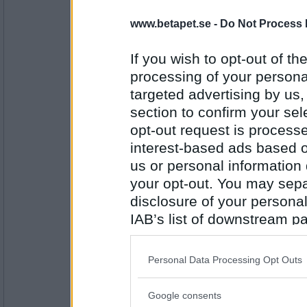
BetaBAM
www.betapet.se -
Do Not Process 
Flaskt. Vaddå sårvt???
PUM tycker det är skönt att arbetsveckan s
If you wish to opt-out of the
processing of your personal
targeted advertising by us
Antal inlägg:
8557
section to confirm your sel
opt-out request is proces
elaa
Sant och falskt
interest-based ads based o
Det går trögt att skriva orden rulla inte på
som det ibland kan göra.
us or personal information d
PUM ska på ut på stan idag
your opt-out. You may separ
Antal inlägg:
disclosure of your personal
15624
IAB’s list of downstream pa
elaa
also be disclosed by us to 
PUM ska ut på stan idag ( det menade ajg 
Downstream Participants
th
Personal Data Processing Opt Outs
third parties.
Google consents
Antal inlägg:
Please note that this web
15624