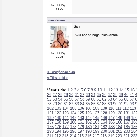
Antal inlägg:
6529
itsonlydana
Sant.
PUM har en högskoleexamen
Antal inlägg:
1295
« Föregående sida
« Första sidan
Visar sida:
1
2
3
4
5
6
7
8
9
10
11
12
13
14
15
16
26
27
28
29
30
31
32
33
34
35
36
37
38
39
40
41
52
53
54
55
56
57
58
59
60
61
62
63
64
65
66
67
78
79
80
81
82
83
84
85
86
87
88
89
90
91
92
93
102
103
104
105
106
107
108
109
110
111
112
113
121
122
123
124
125
126
127
128
129
130
131
13
139
140
141
142
143
144
145
146
147
148
149
15
157
158
159
160
161
162
163
164
165
166
167
16
175
176
177
178
179
180
181
182
183
184
185
18
193
194
195
196
197
198
199
200
201
202
203
20
211
212
213
214
215
216
217
218
219
220
221
22