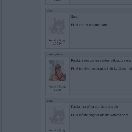
elaa
Sant
PUM var ett ensamt barn
Antal inlägg:
15624
itsonlydana
Falskt, även om jag trivdes väldigt bra en
PUM behöver inspiration inför kvällens mi
Antal inlägg:
1295
elaa
Falskt ska gå ut och äta i dag :0)
PUM måste iväg för att inte komma sent
Antal inlägg: