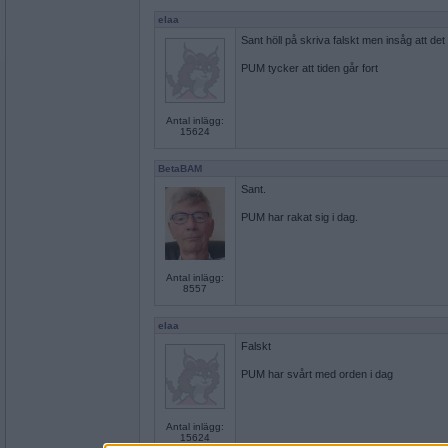
elaa
Sant höll på skriva falskt men insåg att det
PUM tycker att tiden går fort
Antal inlägg:
15624
BetaBAM
Sant.
PUM har rakat sig i dag.
Antal inlägg:
8557
elaa
Falskt
PUM har svårt med orden i dag
Antal inlägg:
15624