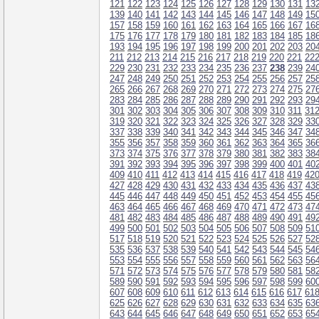
121
122
123
124
125
126
127
128
129
130
131
13
139
140
141
142
143
144
145
146
147
148
149
15
157
158
159
160
161
162
163
164
165
166
167
16
175
176
177
178
179
180
181
182
183
184
185
18
193
194
195
196
197
198
199
200
201
202
203
20
211
212
213
214
215
216
217
218
219
220
221
22
229
230
231
232
233
234
235
236
237
238
239
24
247
248
249
250
251
252
253
254
255
256
257
25
265
266
267
268
269
270
271
272
273
274
275
27
283
284
285
286
287
288
289
290
291
292
293
29
301
302
303
304
305
306
307
308
309
310
311
31
319
320
321
322
323
324
325
326
327
328
329
33
337
338
339
340
341
342
343
344
345
346
347
34
355
356
357
358
359
360
361
362
363
364
365
36
373
374
375
376
377
378
379
380
381
382
383
38
391
392
393
394
395
396
397
398
399
400
401
40
409
410
411
412
413
414
415
416
417
418
419
42
427
428
429
430
431
432
433
434
435
436
437
43
445
446
447
448
449
450
451
452
453
454
455
45
463
464
465
466
467
468
469
470
471
472
473
47
481
482
483
484
485
486
487
488
489
490
491
49
499
500
501
502
503
504
505
506
507
508
509
51
517
518
519
520
521
522
523
524
525
526
527
52
535
536
537
538
539
540
541
542
543
544
545
54
553
554
555
556
557
558
559
560
561
562
563
56
571
572
573
574
575
576
577
578
579
580
581
58
589
590
591
592
593
594
595
596
597
598
599
60
607
608
609
610
611
612
613
614
615
616
617
61
625
626
627
628
629
630
631
632
633
634
635
63
643
644
645
646
647
648
649
650
651
652
653
65