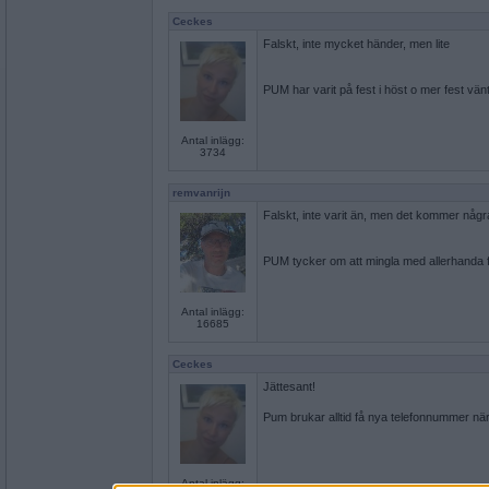
Ceckes
Falskt, inte mycket händer, men lite
PUM har varit på fest i höst o mer fest vän
Antal inlägg:
3734
remvanrijn
Falskt, inte varit än, men det kommer någr
PUM tycker om att mingla med allerhanda fo
Antal inlägg:
16685
Ceckes
Jättesant!
Pum brukar alltid få nya telefonnummer när
Antal inlägg: