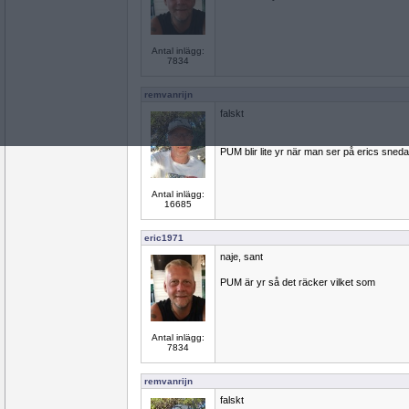
Antal inlägg:
7834
remvanrijn
falskt
PUM blir lite yr när man ser på erics sneda 
Antal inlägg:
16685
eric1971
naje, sant
PUM är yr så det räcker vilket som
Antal inlägg:
7834
remvanrijn
falskt