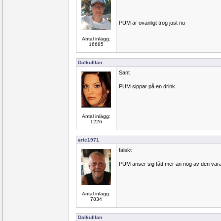
PUM är ovanligt trög just nu
Antal inlägg:
16685
Dalkulllan
Sant
PUM sippar på en drink
Antal inlägg:
1226
eric1971
falskt
PUM anser sig fått mer än nog av den varan
Antal inlägg:
7834
Dalkulllan