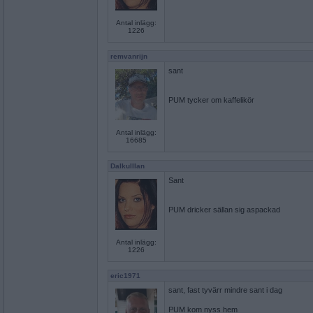
Antal inlägg:
1226
remvanrijn
sant
PUM tycker om kaffelikör
Antal inlägg:
16685
Dalkulllan
Sant
PUM dricker sällan sig aspackad
Antal inlägg:
1226
eric1971
sant, fast tyvärr mindre sant i dag
PUM kom nyss hem