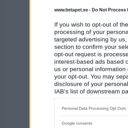
3734
www.betapet.se -
Do Not Process 
remvanrijn
få och få man måste väl fråga nästan hehe
If you wish to opt-out of the
När det kommer till kritan träffar man inte
processing of your personal
sen
targeted advertising by us
Antal inlägg:
section to confirm your sel
16685
opt-out request is proces
ishell
interest-based ads based o
sant/falskt
us or personal information d
PUM har hål i öronen
your opt-out. You may separ
disclosure of your personal
Antal inlägg:
1737
IAB’s list of downstream pa
also be disclosed by us to 
remvanrijn
Downstream Participants
th
nääääää =)
Personal Data Processing Opt Outs
third parties.
PUM undviker att klä sig som alla andra o h
Google consents
Please note that this web