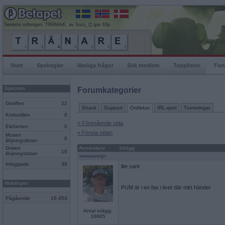
Senaste rullningen, TRÄNArE, av Suzy_Q gav 63p
Start
Spelregler
Vanliga frågor
Sök medlem
Topplistor
For
Spelrum
Forumkategorier
Giraffen
22
Snack
Support
Ordlekar
IRL-spel
Turneringar
Krokodilen
0
« Föregående sida
Elefanten
0
« Första sidan
Musen
0
Böjningslistan
Grisen
Användare
Inlägg
16
Böjningslistan
remvanrijn
Inloggade
38
lite sant
Mobilspel
PUM är i en fas i livet där mkt händer
Pågående
18 454
Antal inlägg:
16685