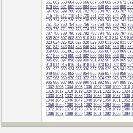
661
662
663
664
665
666
667
668
669
670
671
67
679
680
681
682
683
684
685
686
687
688
689
69
697
698
699
700
701
702
703
704
705
706
707
70
715
716
717
718
719
720
721
722
723
724
725
72
733
734
735
736
737
738
739
740
741
742
743
74
751
752
753
754
755
756
757
758
759
760
761
76
769
770
771
772
773
774
775
776
777
778
779
78
787
788
789
790
791
792
793
794
795
796
797
79
805
806
807
808
809
810
811
812
813
814
815
81
823
824
825
826
827
828
829
830
831
832
833
83
841
842
843
844
845
846
847
848
849
850
851
85
859
860
861
862
863
864
865
866
867
868
869
87
877
878
879
880
881
882
883
884
885
886
887
88
895
896
897
898
899
900
901
902
903
904
905
90
913
914
915
916
917
918
919
920
921
922
923
92
931
932
933
934
935
936
937
938
939
940
941
94
949
950
951
952
953
954
955
956
957
958
959
96
967
968
969
970
971
972
973
974
975
976
977
97
985
986
987
988
989
990
991
992
993
994
995
99
1002
1003
1004
1005
1006
1007
1008
1009
1010
1016
1017
1018
1019
1020
1021
1022
1023
1024
1030
1031
1032
1033
1034
1035
1036
1037
1038
1044
1045
1046
1047
1048
1049
1050
1051
1052
1058
1059
1060
1061
1062
1063
1064
1065
1066
1072
1073
1074
1075
1076
1077
1078
1079
1080
1086
1087
1088
1089
1090
1091
1092
1093
1094