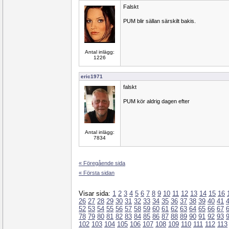
Falskt
PUM blir sällan särskilt bakis.
Antal inlägg:
1226
eric1971
falskt
PUM kör aldrig dagen efter
Antal inlägg:
7834
« Föregående sida
« Första sidan
Visar sida:
1
2
3
4
5
6
7
8
9
10
11
12
13
14
15
16
26
27
28
29
30
31
32
33
34
35
36
37
38
39
40
41
52
53
54
55
56
57
58
59
60
61
62
63
64
65
66
67
78
79
80
81
82
83
84
85
86
87
88
89
90
91
92
93
102
103
104
105
106
107
108
109
110
111
112
113