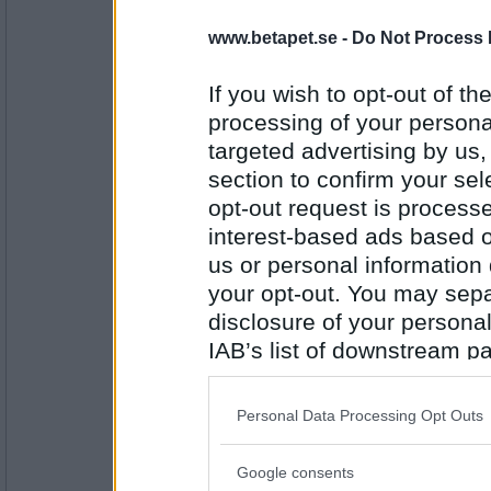
Svårt att säga emot :)
www.betapet.se -
Do Not Process 
PUM har sömnproblem
If you wish to opt-out of the
Antal inlägg: 922
processing of your personal
targeted advertising by us
Älskar sirap
section to confirm your sel
Sant
opt-out request is proces
PUM tycker att sirap är gött.
interest-based ads based o
us or personal information d
Antal inlägg: 192
your opt-out. You may separ
seaburg
disclosure of your personal
Sant
IAB’s list of downstream pa
PUM tänker koka egen julskinka nästa jul
also be disclosed by us to 
Downstream Participants
th
Personal Data Processing Opt Outs
Antal inlägg:
third parties.
2676
Google consents
Skblole
Please note that this web