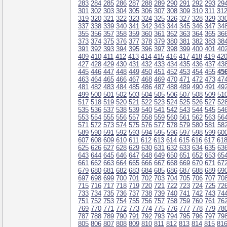
283
284
285
286
287
288
289
290
291
292
293
29
301
302
303
304
305
306
307
308
309
310
311
31
319
320
321
322
323
324
325
326
327
328
329
33
337
338
339
340
341
342
343
344
345
346
347
34
355
356
357
358
359
360
361
362
363
364
365
36
373
374
375
376
377
378
379
380
381
382
383
38
391
392
393
394
395
396
397
398
399
400
401
40
409
410
411
412
413
414
415
416
417
418
419
42
427
428
429
430
431
432
433
434
435
436
437
43
445
446
447
448
449
450
451
452
453
454
455
45
463
464
465
466
467
468
469
470
471
472
473
47
481
482
483
484
485
486
487
488
489
490
491
49
499
500
501
502
503
504
505
506
507
508
509
51
517
518
519
520
521
522
523
524
525
526
527
52
535
536
537
538
539
540
541
542
543
544
545
54
553
554
555
556
557
558
559
560
561
562
563
56
571
572
573
574
575
576
577
578
579
580
581
58
589
590
591
592
593
594
595
596
597
598
599
60
607
608
609
610
611
612
613
614
615
616
617
61
625
626
627
628
629
630
631
632
633
634
635
63
643
644
645
646
647
648
649
650
651
652
653
65
661
662
663
664
665
666
667
668
669
670
671
67
679
680
681
682
683
684
685
686
687
688
689
69
697
698
699
700
701
702
703
704
705
706
707
70
715
716
717
718
719
720
721
722
723
724
725
72
733
734
735
736
737
738
739
740
741
742
743
74
751
752
753
754
755
756
757
758
759
760
761
76
769
770
771
772
773
774
775
776
777
778
779
78
787
788
789
790
791
792
793
794
795
796
797
79
805
806
807
808
809
810
811
812
813
814
815
81