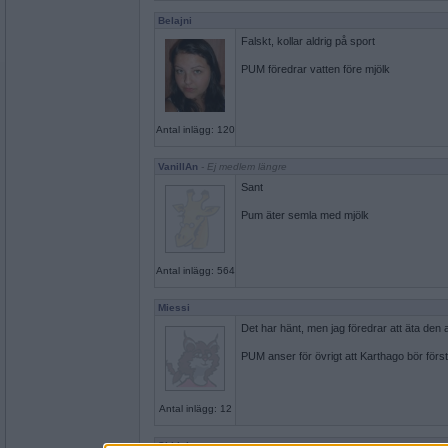
Belajni
Falskt, kollar aldrig på sport
PUM föredrar vatten före mjölk
Antal inlägg: 120
VanillAn
- Ej medlem längre
Sant
Pum äter semla med mjölk
Antal inlägg: 564
Miessi
Det har hänt, men jag föredrar att äta den a
PUM anser för övrigt att Karthago bör förs
Antal inlägg: 12
Skblole