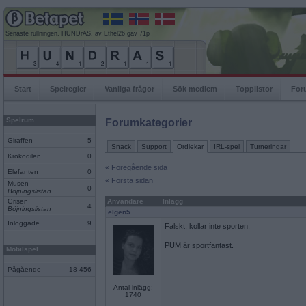
Senaste rullningen, HUNDrAS, av Ethel26 gav 71p
Start
Spelregler
Vanliga frågor
Sök medlem
Topplistor
For
Spelrum
Forumkategorier
Giraffen
5
Snack
Support
Ordlekar
IRL-spel
Turneringar
Krokodilen
0
« Föregående sida
Elefanten
0
« Första sidan
Musen
0
Böjningslistan
Grisen
Användare
Inlägg
4
Böjningslistan
elgen5
Inloggade
9
Falskt, kollar inte sporten.
PUM är sportfantast.
Mobilspel
Pågående
18 456
Antal inlägg:
1740