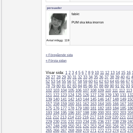
persuader
falskt
PUM ska leka imorron
Antal inlägg: 119
« Föregående sida
« Första sidan
Visar sida:
1
2
3
4
5
6
7
8
9
10
11
12
13
14
15
16
26
27
28
29
30
31
32
33
34
35
36
37
38
39
40
41
52
53
54
55
56
57
58
59
60
61
62
63
64
65
66
67
78
79
80
81
82
83
84
85
86
87
88
89
90
91
92
93
102
103
104
105
106
107
108
109
110
111
112
113
121
122
123
124
125
126
127
128
129
130
131
13
139
140
141
142
143
144
145
146
147
148
149
15
157
158
159
160
161
162
163
164
165
166
167
16
175
176
177
178
179
180
181
182
183
184
185
18
193
194
195
196
197
198
199
200
201
202
203
20
211
212
213
214
215
216
217
218
219
220
221
22
229
230
231
232
233
234
235
236
237
238
239
24
247
248
249
250
251
252
253
254
255
256
257
25
265
266
267
268
269
270
271
272
273
274
275
27