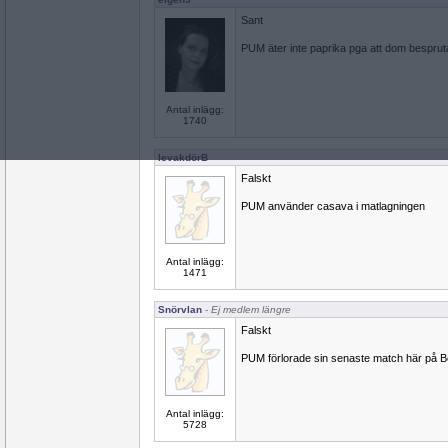
Sant
PUM äter inte paprika pga att dom bespru
Antal inlägg:
1740
levakdörB
Falskt
PUM använder casava i matlagningen
Antal inlägg:
1471
Snörvlan
- Ej medlem längre
Falskt
PUM förlorade sin senaste match här på B
Antal inlägg:
5728