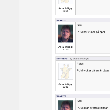
Antal inlägg:
2351
travmys
Sant
PUM har vunnit på spel!
Antal inlägg:
7110
Norran75
- Ej medlem längre
Falskt
PUM tycker våren är bästa 
Antal inlägg:
2351
travmys
Sant
PUM gillar överraskningar!