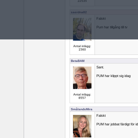
22535
saerdna82
Falskt
Pum har tillgång till tv
Antal inlägg:
1560
BetaBAM
Sant.
PUM har klippt sig idag
Antal inlägg:
8557
SmålandsMira
Falskt
PUM har jobbat färdigt för i