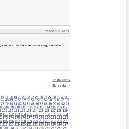
2016-04-24 14:32
 kan bli Frölunda som vinner idag, svenska
Nästa sida »
Sista sidan »
16
17
18
19
20
21
22
23
24
25
26
27
28
29
30
31
47
48
49
50
51
52
53
54
55
56
57
58
59
60
61
62
78
79
80
81
82
83
84
85
86
87
88
89
90
91
92
93
06
107
108
109
110
111
112
113
114
115
116
117
8
129
130
131
132
133
134
135
136
137
138
139
0
151
152
153
154
155
156
157
158
159
160
161
2
173
174
175
176
177
178
179
180
181
182
183
4
195
196
197
198
199
200
201
202
203
204
205
6
217
218
219
220
221
222
223
224
225
226
227
8
239
240
241
242
243
244
245
246
247
248
249