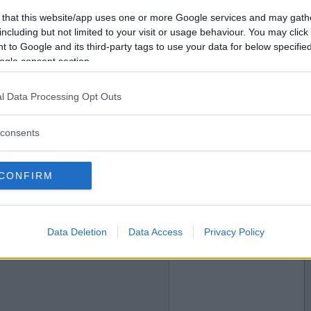
2016-04-21 19:39
Vill du bli
 that this website/app uses one or more Google services and may gath
medlem?
including but not limited to your visit or usage behaviour. You may click 
 to Google and its third-party tags to use your data for below specifi
en stund...
Skapa nytt konto
ogle consent section.
l Data Processing Opt Outs
2016-04-21 19:42
consents
CONFIRM
2016-04-21 20:49
Data Deletion
Data Access
Privacy Policy