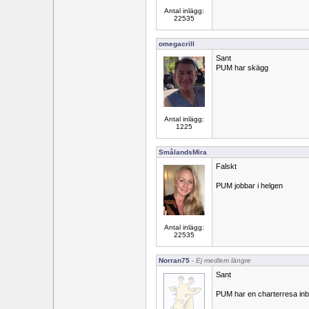
Antal inlägg:
22535
omegacrill
Sant
PUM har skägg
Antal inlägg:
1225
SmålandsMira
Falskt
PUM jobbar i helgen
Antal inlägg:
22535
Norran75
- Ej medlem längre
Sant
PUM har en charterresa in