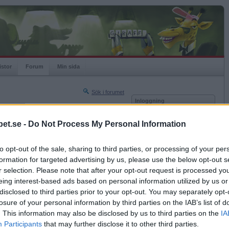
istor
Forum
Min sida
Sök i forumet
Inloggning
rneringar
Användare
et.se -
Do Not Process My Personal Information
Nästa sida »
Lösenord
Sista sidan »
to opt-out of the sale, sharing to third parties, or processing of your per
Kom ihåg mig
2016-04-21 18:59
formation for targeted advertising by us, please use the below opt-out s
Logga in
r selection. Please note that after your opt-out request is processed y
eing interest-based ads based on personal information utilized by us or
Glömt ditt lösenord?
elsång.
Få ny aktiveringslänk
disclosed to third parties prior to your opt-out. You may separately opt-
losure of your personal information by third parties on the IAB’s list of
. This information may also be disclosed by us to third parties on the
IA
Betapet är gratis!
Participants
that may further disclose it to other third parties.