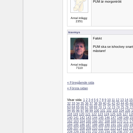
PUM är morgontrött
Antal inlägg:
2351
travmys
Falskt
PUM ska se ishockey snart,
mästare!
Antal inlägg:
7110
« Föregående sida
« Första sidan
Visar sida:
1
2
3
4
5
6
7
8
9
10
11
12
13
14
15
32
33
34
35
36
37
38
39
40
41
42
43
44
45
46
63
64
65
66
67
68
69
70
71
72
73
74
75
76
77
94
95
96
97
98
99
100
101
102
103
104
105
1
118
119
120
121
122
123
124
125
126
127
12
140
141
142
143
144
145
146
147
148
149
15
162
163
164
165
166
167
168
169
170
171
17
184
185
186
187
188
189
190
191
192
193
19
206
207
208
209
210
211
212
213
214
215
21
228
229
230
231
232
233
234
235
236
237
23