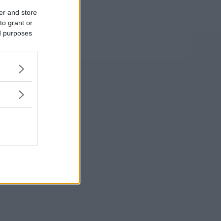
er and store
to grant or
ed purposes