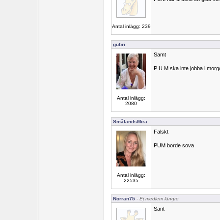
Antal inlägg: 239
gubri
Samt
P U M ska inte jobba i morg
Antal inlägg:
2080
SmålandsMira
Falskt
PUM borde sova
Antal inlägg:
22535
Norran75
- Ej medlem längre
Sant