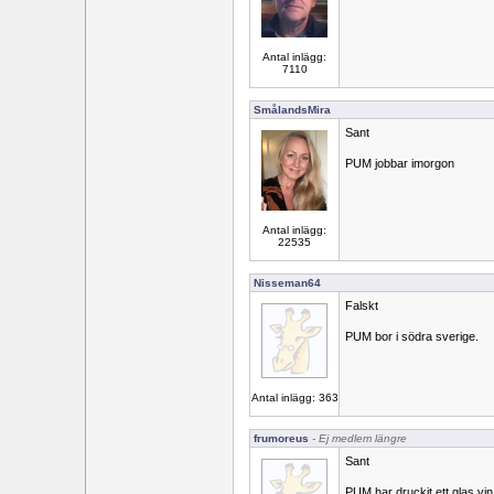
Antal inlägg:
7110
SmålandsMira
Sant
PUM jobbar imorgon
Antal inlägg:
22535
Nisseman64
Falskt
PUM bor i södra sverige.
Antal inlägg: 363
frumoreus
- Ej medlem längre
Sant
PUM har druckit ett glas vin