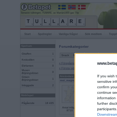
Senaste rullningen, TUllARE, av Marran1955 gav 70p
Start
Spelregler
Vanliga frågor
Sök medlem
Toppl
Spelrum
Forumkategorier
Giraffen
1
Snack
Support
Ordlekar
IRL-spel
Tu
Krokodilen
0
www.betap
« Föregående sida
Elefanten
0
« Första sidan
Musen
0
Böjningslistan
If you wish 
Användare
Inlägg
Grisen
1
Böjningslistan
moi_magnus
sensitive in
Inloggade
2
Falskt
confirm you
continue se
PUM har hört Let it go lite 
Mobilspel
information 
further disc
Pågående
18 435
Antal inlägg:
participants
8710
Downstream 